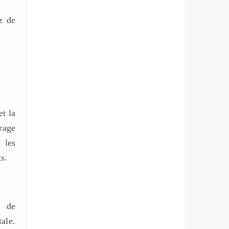
z de
et la
rage
 les
s.
l de
ale.