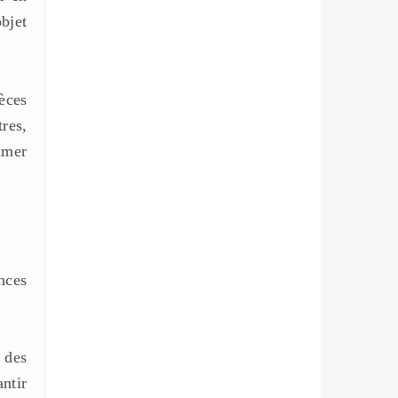
bjet
èces
res,
imer
nces
 des
ntir