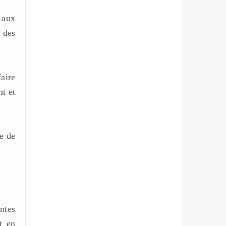
 aux
à des
aire
nt et
ue de
ntes
t en