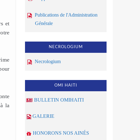
Publications de l'Administration
s et
Générale
votre
NECROLOGIUM
rime
Necrologium
pour
OMI HAITI
onte
BULLETIN OMIHAITI
à la
GALERIE
HONORONS NOS AINÉS