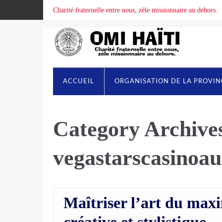
Charité fraternelle entre nous, zèle missionnaire au dehors.
ACCUEIL
ORGANISATION DE LA PROVI
Category Archive
vegastarscasinoaus
Maîtriser l’art du max
créative et stylistique