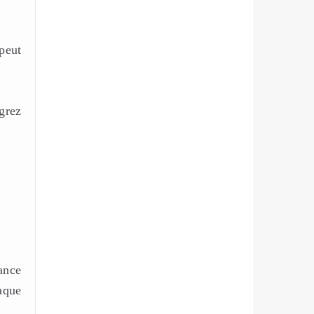
peut
grez
.
ance
aque