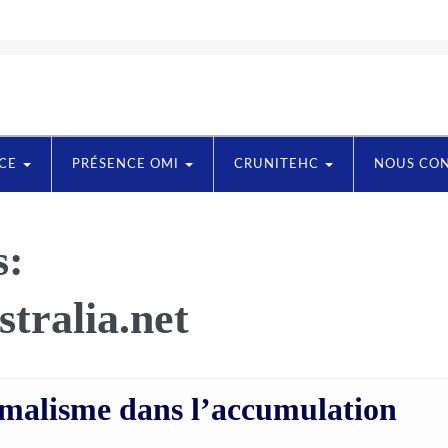
NCE
PRÉSENCE OMI
CRUNITEHC
NOUS CO
s:
tralia.net
imalisme dans l’accumulation