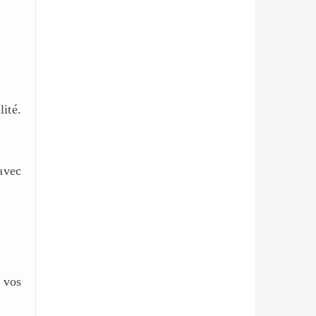
ité.
 avec
t vos