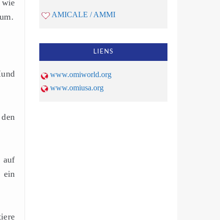
 wie
AMICALE / AMMI
aum.
LIENS
Hund
www.omiworld.org
www.omiusa.org
 den
 auf
 ein
iere