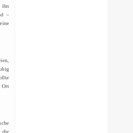
 ihn
nd –
eine
ien,
uhig
llte
 Ort
sche
 die