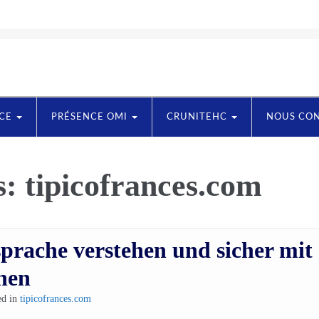
NCE
PRÉSENCE OMI
CRUNITEHC
NOUS CO
s:
tipicofrances.com
prache verstehen und sicher mit
hen
ed in
tipicofrances.com