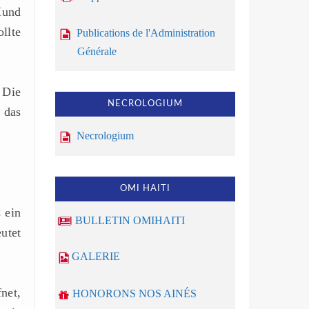
Hund
ollte
Publications de l'Administration
Générale
 Die
NECROLOGIUM
 das
Necrologium
OMI HAITI
 ein
BULLETIN OMIHAITI
utet
GALERIE
net,
HONORONS NOS AINÉS