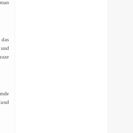
 man
 das
 und
auze
emde
Hund