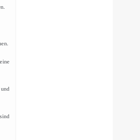
en.
uen.
eine
 und
sind