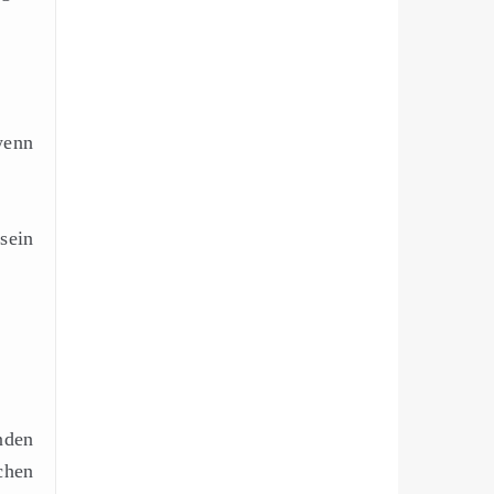
wenn
sein
nden
chen