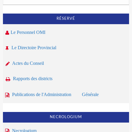
RÉSERVÉ
Le Personnel OMI
Le Directoire Provincial
Actes du Conseil
Rapports des districts
Publications de l'Administration Générale
NECROLOGIUM
Necrologium