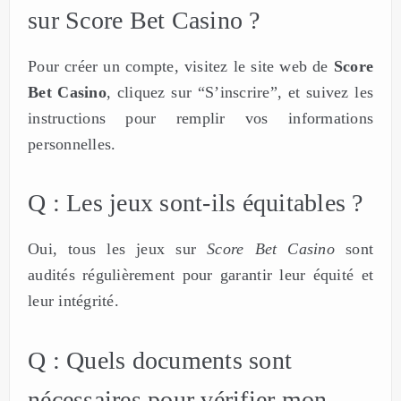
sur Score Bet Casino ?
Pour créer un compte, visitez le site web de
Score
Bet Casino
, cliquez sur “S’inscrire”, et suivez les
instructions pour remplir vos informations
personnelles.
Q : Les jeux sont-ils équitables ?
Oui, tous les jeux sur
Score Bet Casino
sont
audités régulièrement pour garantir leur équité et
leur intégrité.
Q : Quels documents sont
nécessaires pour vérifier mon