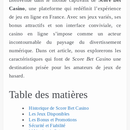
Bienvenue dans le monde captivant de
Score Bet
Casino
, une plateforme qui redéfinit l’expérience
de jeu en ligne en France. Avec ses jeux variés, ses
bonus attractifs et son interface conviviale, ce
casino en ligne s’impose comme un acteur
incontournable du paysage du divertissement
numérique. Dans cet article, nous explorerons les
caractéristiques qui font de
Score Bet Casino
une
destination prisée pour les amateurs de jeux de
hasard.
Table des matières
Historique de Score Bet Casino
Les Jeux Disponibles
Les Bonus et Promotions
Sécurité et Fiabilité