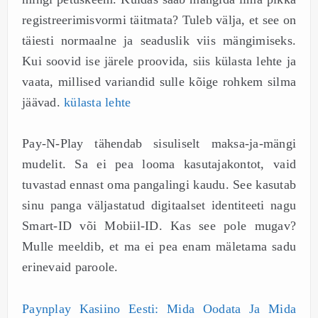
registreerimisvormi täitmata? Tuleb välja, et see on
täiesti normaalne ja seaduslik viis mängimiseks.
Kui soovid ise järele proovida, siis külasta lehte ja
vaata, millised variandid sulle kõige rohkem silma
jäävad.
külasta lehte
Pay-N-Play tähendab sisuliselt maksa-ja-mängi
mudelit. Sa ei pea looma kasutajakontot, vaid
tuvastad ennast oma pangalingi kaudu. See kasutab
sinu panga väljastatud digitaalset identiteeti nagu
Smart-ID või Mobiil-ID. Kas see pole mugav?
Mulle meeldib, et ma ei pea enam mäletama sadu
erinevaid paroole.
Paynplay Kasiino Eesti: Mida Oodata Ja Mida