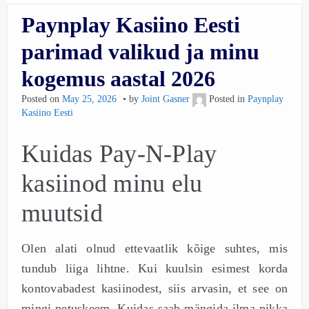
Paynplay Kasiino Eesti
parimad valikud ja minu
kogemus aastal 2026
Posted on
May 25, 2026
by
Joint Gasner
Posted in
Paynplay
Kasiino Eesti
Kuidas Pay-N-Play
kasiinod minu elu
muutsid
Olen alati olnud ettevaatlik kõige suhtes, mis
tundub liiga lihtne. Kui kuulsin esimest korda
kontovabadest kasiinodest, siis arvasin, et see on
mingi petuskeem. Kuidas saab mängida ilma pikka