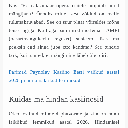
Kas 7% maksumäär operaatoritele mõjutab mind
mängijana? Õnneks mitte, sest võidud on meile
tulumaksuvabad. See on suur pluss võrreldes mõne
teise riigiga. Küll aga pani mind mõtlema HAMPI
(hasartmängukeelu registri) süsteem. Kas ma
peaksin end sinna juba ette kandma? See tundub
tark, kui tunned, et mängimine läheb üle piiri.
Parimad Paynplay Kasiino Eesti valikud aastal
2026 ja minu isiklikud lemmikud
Kuidas ma hindan kasiinosid
Olen testinud mitmeid platvorme ja siin on minu
isiklikud lemmikud aastal 2026. Hindamisel