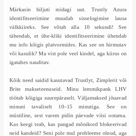
Märkasin hiljuti midagi uut. Trustly Azura
identifitseerimine muudab sisselogimise lausa
välkkiireks. See võtab alla 10 sekundi! See
tähendab, et ühe-kliki identifitseerimine ühendab
mu info kõigis platvormides. Kas see on hirmutav
või kasulik? Ma vist pole veel kindel, aga kiirus on
igatahes nauditav.
Kõik need saidid kasutavad Trustlyt, Zimplerit või
Brite makseteenuseid. Minu lemmikpank LHV
töötab kõigiga suurepäraselt. Väljamaksed jõuavad
minuni tavaliselt 10–15 minutiga. See on
müstiline, sest varem pidin päevade viisi ootama.
Kas keegi teab, kas pangad mõnikord blokeerivad
neid kandeid? Seni pole mul probleeme olnud, aga