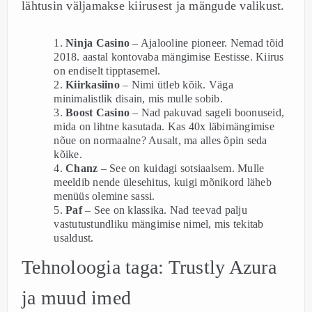
lähtusin väljamakse kiirusest ja mängude valikust.
Ninja Casino
– Ajalooline pioneer. Nemad tõid
2018. aastal kontovaba mängimise Eestisse. Kiirus
on endiselt tipptasemel.
Kiirkasiino
– Nimi ütleb kõik. Väga
minimalistlik disain, mis mulle sobib.
Boost Casino
– Nad pakuvad sageli boonuseid,
mida on lihtne kasutada. Kas 40x läbimängimise
nõue on normaalne? Ausalt, ma alles õpin seda
kõike.
Chanz
– See on kuidagi sotsiaalsem. Mulle
meeldib nende ülesehitus, kuigi mõnikord läheb
menüüs olemine sassi.
Paf
– See on klassika. Nad teevad palju
vastutustundliku mängimise nimel, mis tekitab
usaldust.
Tehnoloogia taga: Trustly Azura
ja muud imed