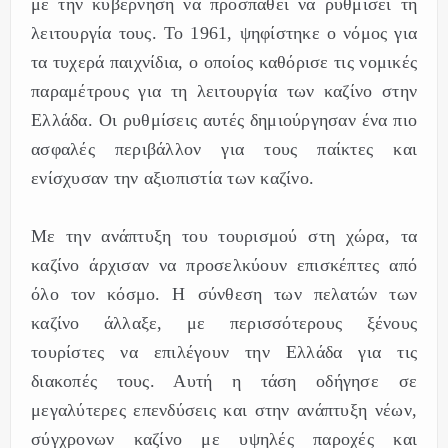
με την κυβέρνηση να προσπαθεί να ρυθμίσει τη
λειτουργία τους. Το 1961, ψηφίστηκε ο νόμος για
τα τυχερά παιχνίδια, ο οποίος καθόρισε τις νομικές
παραμέτρους για τη λειτουργία των καζίνο στην
Ελλάδα. Οι ρυθμίσεις αυτές δημιούργησαν ένα πιο
ασφαλές περιβάλλον για τους παίκτες και
ενίσχυσαν την αξιοπιστία των καζίνο.
Με την ανάπτυξη του τουρισμού στη χώρα, τα
καζίνο άρχισαν να προσελκύουν επισκέπτες από
όλο τον κόσμο. Η σύνθεση των πελατών των
καζίνο άλλαξε, με περισσότερους ξένους
τουρίστες να επιλέγουν την Ελλάδα για τις
διακοπές τους. Αυτή η τάση οδήγησε σε
μεγαλύτερες επενδύσεις και στην ανάπτυξη νέων,
σύγχρονων καζίνο με υψηλές παροχές και