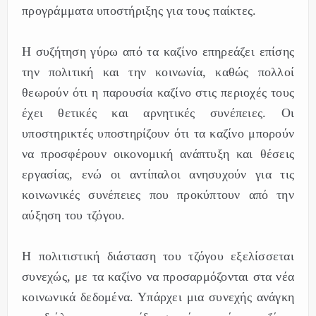
προγράμματα υποστήριξης για τους παίκτες.
Η συζήτηση γύρω από τα καζίνο επηρεάζει επίσης
την πολιτική και την κοινωνία, καθώς πολλοί
θεωρούν ότι η παρουσία καζίνο στις περιοχές τους
έχει θετικές και αρνητικές συνέπειες. Οι
υποστηρικτές υποστηρίζουν ότι τα καζίνο μπορούν
να προσφέρουν οικονομική ανάπτυξη και θέσεις
εργασίας, ενώ οι αντίπαλοι ανησυχούν για τις
κοινωνικές συνέπειες που προκύπτουν από την
αύξηση του τζόγου.
Η πολιτιστική διάσταση του τζόγου εξελίσσεται
συνεχώς, με τα καζίνο να προσαρμόζονται στα νέα
κοινωνικά δεδομένα. Υπάρχει μια συνεχής ανάγκη