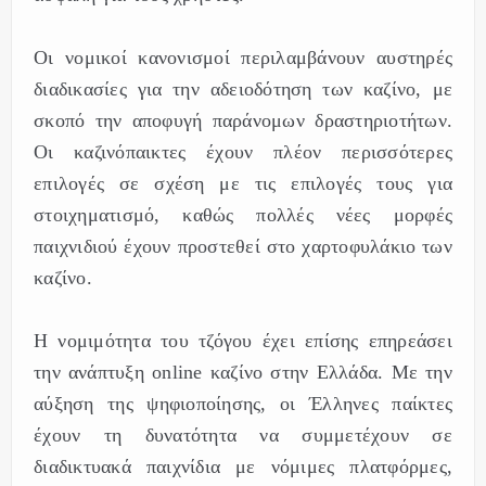
Οι νομικοί κανονισμοί περιλαμβάνουν αυστηρές
διαδικασίες για την αδειοδότηση των καζίνο, με
σκοπό την αποφυγή παράνομων δραστηριοτήτων.
Οι καζινόπαικτες έχουν πλέον περισσότερες
επιλογές σε σχέση με τις επιλογές τους για
στοιχηματισμό, καθώς πολλές νέες μορφές
παιχνιδιού έχουν προστεθεί στο χαρτοφυλάκιο των
καζίνο.
Η νομιμότητα του τζόγου έχει επίσης επηρεάσει
την ανάπτυξη online καζίνο στην Ελλάδα. Με την
αύξηση της ψηφιοποίησης, οι Έλληνες παίκτες
έχουν τη δυνατότητα να συμμετέχουν σε
διαδικτυακά παιχνίδια με νόμιμες πλατφόρμες,