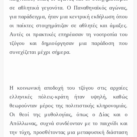
σε αθλητικά γεγονότα. Ο Παναθηναϊκός αγώνας,
για παράδειγμα, ήταν μια κεντρική εκδήλωση όπου
οι παίκτες στοιχημάτιζαν σε αθλητές και άμαξες.
Αυτές οι πρακτικές επηρέασαν τη νοοτροπία του
τζόγου και δημιούργησαν μια παράδοση που
συνεχίζεται μέχρι σήμερα.
Η κοινωνική αποδοχή του τζόγου στις αρχαίες
ελληνικές πόλεις-κράτη ήταν υψηλή, καθώς
θεωρούνταν μέρος της πολιτιστικής κληρονομιάς.
Οι θεοί της μυθολογίας, όπως ο Δίας και ο
Απόλλωνας, συχνά συνδέονταν με το παιχνίδι και
την τύχη, προσθέτοντας μια μεταφυσική διάσταση