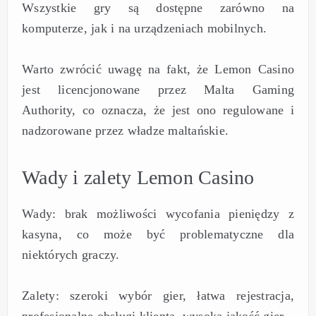
Wszystkie gry są dostępne zarówno na
komputerze, jak i na urządzeniach mobilnych.
Warto zwrócić uwagę na fakt, że Lemon Casino
jest licencjonowane przez Malta Gaming
Authority, co oznacza, że jest ono regulowane i
nadzorowane przez władze maltańskie.
Wady i zalety Lemon Casino
Wady: brak możliwości wycofania pieniędzy z
kasyna, co może być problematyczne dla
niektórych graczy.
Zalety: szeroki wybór gier, łatwa rejestracja,
profesjonalne obsługi klienta, wysoka jakość gier.