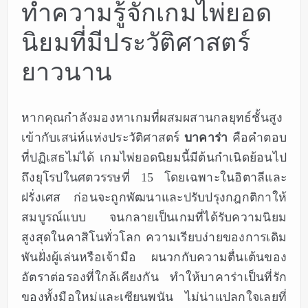
ทำความรู้จักเกมไพ่ยอด
นิยมที่มีประวัติศาสตร์
ยาวนาน
หากคุณกำลังมองหาเกมที่ผสมผสานกลยุทธ์ชั้นสูง
เข้ากับเสน่ห์แห่งประวัติศาสตร์
บาคาร่า
คือคำตอบ
ที่ปฏิเสธไม่ได้ เกมไพ่ยอดนิยมนี้มีต้นกำเนิดย้อนไป
ถึงยุโรปในศตวรรษที่ 15 โดยเฉพาะในอิตาลีและ
ฝรั่งเศส ก่อนจะถูกพัฒนาและปรับปรุงกฎกติกาให้
สมบูรณ์แบบ จนกลายเป็นเกมที่ได้รับความนิยม
สูงสุดในคาสิโนทั่วโลก ความเรียบง่ายของการเดิม
พันฝั่งผู้เล่นหรือเจ้ามือ ผนวกกับความตื่นเต้นของ
อัตราต่อรองที่ใกล้เคียงกัน ทำให้บาคาร่าเป็นที่รัก
ของทั้งมือใหม่และเซียนพนัน ไม่น่าแปลกใจเลยที่