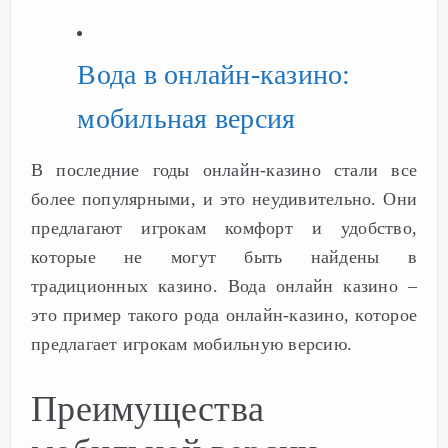
Вода в онлайн-казино:
мобильная версия
В последние годы онлайн-казино стали все
более популярными, и это неудивительно. Они
предлагают игрокам комфорт и удобство,
которые не могут быть найдены в
традиционных казино. Вода онлайн казино –
это пример такого рода онлайн-казино, которое
предлагает игрокам мобильную версию.
Преимущества