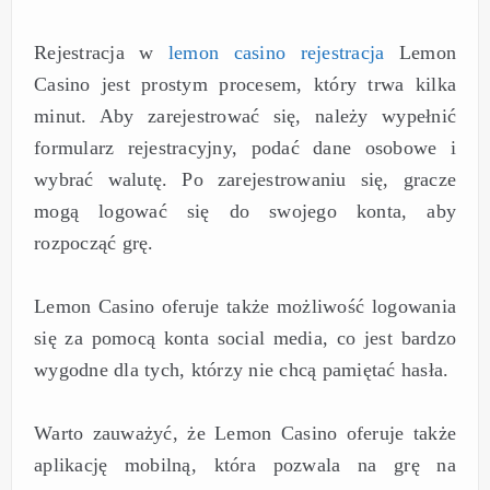
Rejestracja w
lemon casino rejestracja
Lemon
Casino jest prostym procesem, który trwa kilka
minut. Aby zarejestrować się, należy wypełnić
formularz rejestracyjny, podać dane osobowe i
wybrać walutę. Po zarejestrowaniu się, gracze
mogą logować się do swojego konta, aby
rozpocząć grę.
Lemon Casino oferuje także możliwość logowania
się za pomocą konta social media, co jest bardzo
wygodne dla tych, którzy nie chcą pamiętać hasła.
Warto zauważyć, że Lemon Casino oferuje także
aplikację mobilną, która pozwala na grę na