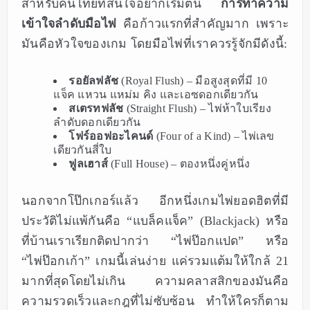
สำหรับคนไทยที่สนใจอยากเริ่มต้น
การทำความ
เข้าใจลำดับมือไพ่
คือก้าวแรกที่สำคัญมาก เพราะ
มันคือหัวใจของเกม โดยมือไพ่ที่เราควรรู้จักมีดังนี้:
รอยัลฟลัช
(Royal Flush) – มือสูงสุดที่มี 10
แจ็ค แหวน แหม่ม คิง และเอซดอกเดียวกัน
สเตรทฟลัช
(Straight Flush) – ไพ่ห้าใบเรียง
ลำดับดอกเดียวกัน
โฟร์ออฟอะไคนด์
(Four of a Kind) – ไพ่เลข
เดียวกันสี่ใบ
ฟูลเฮาส์
(Full House) – ตองหนึ่งคู่หนึ่ง
นอกจากโป๊กเกอร์แล้ว อีกหนึ่งเกมไพ่ยอดฮิตที่มี
ประวัติไม่แพ้กันคือ “แบล็คแจ็ค” (Blackjack) หรือ
ที่บ้านเราเรียกติดปากว่า “ไพ่ป๊อกแปด” หรือ
“ไพ่ป๊อกเก้า” เกมนี้เล่นง่าย แค่รวมแต้มให้ใกล้ 21
มากที่สุดโดยไม่เกิน ความคลาสสิกของมันคือ
ความรวดเร็วและกฎที่ไม่ซับซ้อน ทำให้ใครก็ตาม