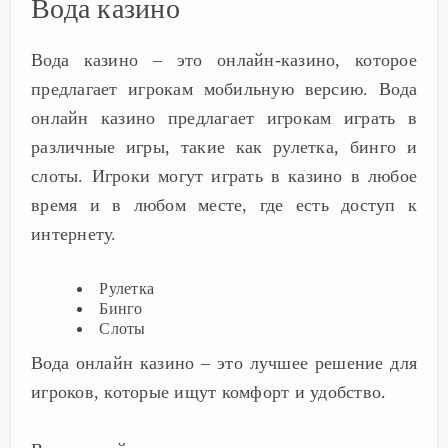
Вода казино
Вода казино – это онлайн-казино, которое
предлагает игрокам мобильную версию. Вода
онлайн казино предлагает игрокам играть в
различные игры, такие как рулетка, бинго и
слоты. Игроки могут играть в казино в любое
время и в любом месте, где есть доступ к
интернету.
Рулетка
Бинго
Слоты
Вода онлайн казино – это лучшее решение для
игроков, которые ищут комфорт и удобство.