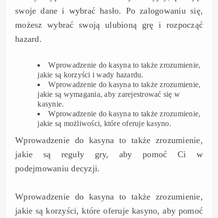
swoje dane i wybrać hasło. Po zalogowaniu się,
możesz wybrać swoją ulubioną grę i rozpocząć
hazard.
Wprowadzenie do kasyna to także zrozumienie,
jakie są korzyści i wady hazardu.
Wprowadzenie do kasyna to także zrozumienie,
jakie są wymagania, aby zarejestrować się w
kasynie.
Wprowadzenie do kasyna to także zrozumienie,
jakie są możliwości, które oferuje kasyno.
Wprowadzenie do kasyna to także zrozumienie,
jakie są reguły gry, aby pomoć Ci w
podejmowaniu decyzji.
Wprowadzenie do kasyna to także zrozumienie,
jakie są korzyści, które oferuje kasyno, aby pomoć