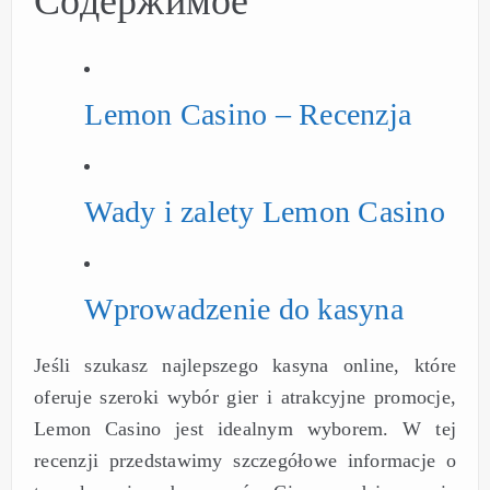
Содержимое
Lemon Casino – Recenzja
Wady i zalety Lemon Casino
Wprowadzenie do kasyna
Jeśli szukasz najlepszego kasyna online, które
oferuje szeroki wybór gier i atrakcyjne promocje,
Lemon Casino jest idealnym wyborem. W tej
recenzji przedstawimy szczegółowe informacje o