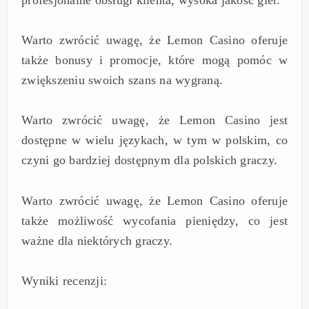
Warto zwrócić uwagę, że Lemon Casino oferuje
także bonusy i promocje, które mogą pomóc w
zwiększeniu swoich szans na wygraną.
Warto zwrócić uwagę, że Lemon Casino jest
dostępne w wielu językach, w tym w polskim, co
czyni go bardziej dostępnym dla polskich graczy.
Warto zwrócić uwagę, że Lemon Casino oferuje
także możliwość wycofania pieniędzy, co jest
ważne dla niektórych graczy.
Wyniki recenzji: