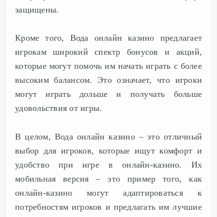
защищены.
Кроме того, Вода онлайн казино предлагает
игрокам широкий спектр бонусов и акций,
которые могут помочь им начать играть с более
высоким балансом. Это означает, что игроки
могут играть дольше и получать больше
удовольствия от игры.
В целом, Вода онлайн казино – это отличный
выбор для игроков, которые ищут комфорт и
удобство при игре в онлайн-казино. Их
мобильная версия – это пример того, как
онлайн-казино могут адаптироваться к
потребностям игроков и предлагать им лучшие