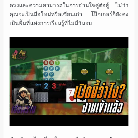
ดวงและความสามารถในการอ่านใจคู่ต่อสู้ ไม่ว่า
คุณจะเป็นมือใหม่หรือเซียนเก่า โป๊กเกอร์ก็ยังคง
เป็นพื้นที่แห่งการเรียนรู้ที่ไม่มีวันจบ