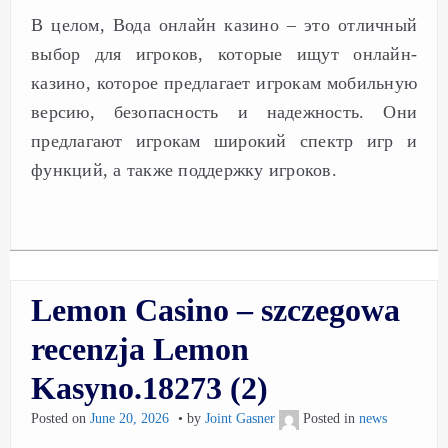
В целом, Вода онлайн казино – это отличный
выбор для игроков, которые ищут онлайн-
казино, которое предлагает игрокам мобильную
версию, безопасность и надежность. Они
предлагают игрокам широкий спектр игр и
функций, а также поддержку игроков.
Lemon Casino – szczegowa
recenzja Lemon
Kasyno.18273 (2)
Posted on
June 20, 2026
by
Joint Gasner
Posted in
news