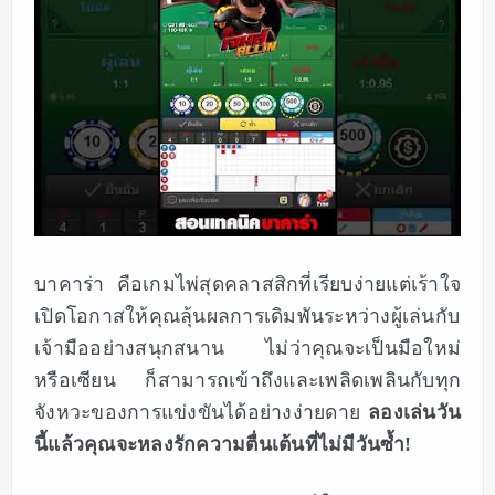
บาคาร่า คือเกมไพ่สุดคลาสสิกที่เรียบง่ายแต่เร้าใจ
เปิดโอกาสให้คุณลุ้นผลการเดิมพันระหว่างผู้เล่นกับ
เจ้ามืออย่างสนุกสนาน ไม่ว่าคุณจะเป็นมือใหม่
หรือเซียน ก็สามารถเข้าถึงและเพลิดเพลินกับทุก
จังหวะของการแข่งขันได้อย่างง่ายดาย
ลองเล่นวัน
นี้แล้วคุณจะหลงรักความตื่นเต้นที่ไม่มีวันซ้ำ!