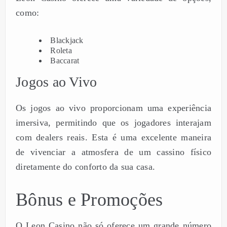
como:
Blackjack
Roleta
Baccarat
Jogos ao Vivo
Os jogos ao vivo proporcionam uma experiência
imersiva, permitindo que os jogadores interajam
com dealers reais. Esta é uma excelente maneira
de vivenciar a atmosfera de um cassino físico
diretamente do conforto da sua casa.
Bônus e Promoções
O Leon Casino não só oferece um grande número