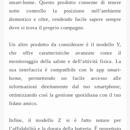
smart-home. Questo prodotto consente di tenere
sotto controllo la posizione nell’ambiente
domestico e oltre, rendendo facile sapere sempre
dove si trova il proprio compagno.
Un altro prodotto da considerare è il modello Y,
che offre caratteristiche avanzate come il
monitoraggio della salute e dell’attività fisica. La
sua interfaccia è compatibile con le app smart-
home, permettendo un facile accesso alle
informazioni direttamente dal tuo smartphone,
ottimizzando così la gestione quotidiana con il tuo
fidato amico.
Infine, il modello Z si è fatto notare per
l’affidabilità e la durata della batteria. È progettato