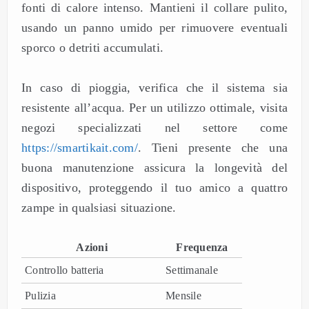
fonti di calore intenso. Mantieni il collare pulito,
usando un panno umido per rimuovere eventuali
sporco o detriti accumulati.
In caso di pioggia, verifica che il sistema sia
resistente all’acqua. Per un utilizzo ottimale, visita
negozi specializzati nel settore come
https://smartikait.com/
. Tieni presente che una
buona manutenzione assicura la longevità del
dispositivo, proteggendo il tuo amico a quattro
zampe in qualsiasi situazione.
Azioni
Frequenza
Controllo batteria
Settimanale
Pulizia
Mensile