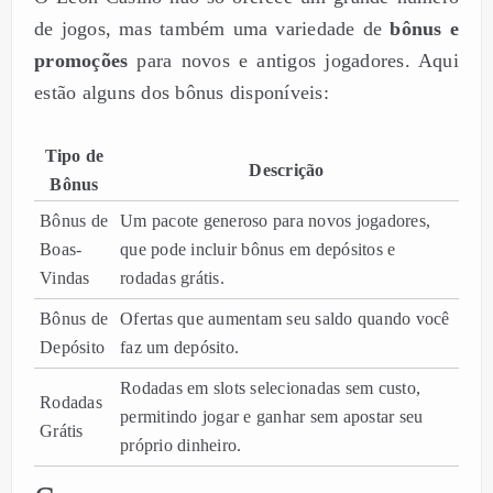
de jogos, mas também uma variedade de
bônus e
promoções
para novos e antigos jogadores. Aqui
estão alguns dos bônus disponíveis:
Tipo de
Descrição
Bônus
Bônus de
Um pacote generoso para novos jogadores,
Boas-
que pode incluir bônus em depósitos e
Vindas
rodadas grátis.
Bônus de
Ofertas que aumentam seu saldo quando você
Depósito
faz um depósito.
Rodadas em slots selecionadas sem custo,
Rodadas
permitindo jogar e ganhar sem apostar seu
Grátis
próprio dinheiro.