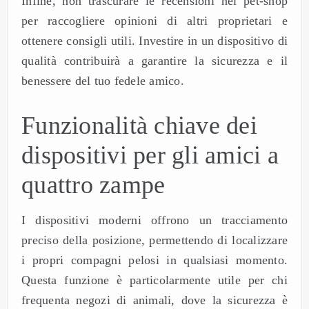
Infine, non trascurare le recensioni nei pet-shop
per raccogliere opinioni di altri proprietari e
ottenere consigli utili. Investire in un dispositivo di
qualità contribuirà a garantire la sicurezza e il
benessere del tuo fedele amico.
Funzionalità chiave dei
dispositivi per gli amici a
quattro zampe
I dispositivi moderni offrono un tracciamento
preciso della posizione, permettendo di localizzare
i propri compagni pelosi in qualsiasi momento.
Questa funzione è particolarmente utile per chi
frequenta negozi di animali, dove la sicurezza è