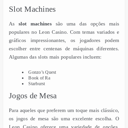
Slot Machines
As
slot machines
são uma das opções mais
populares no Leon Casino. Com temas variados e
gráficos impressionantes, os jogadores podem
escolher entre centenas de máquinas diferentes.
Algumas das slots mais populares incluem:
Gonzo’s Quest
Book of Ra
Starburst
Jogos de Mesa
Para aqueles que preferem um toque mais clássico,
os jogos de mesa são uma excelente escolha. O
Leon Casino oferece uma variedade de opções,