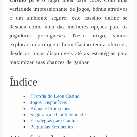
Casino pt
é o lugar ideal para você. Com uma
variedade impressionante de jogos, bônus atrativos
e um ambiente seguro, este cassino online se
destaca como uma das melhores opções para os
jogadores portugueses. Neste artigo, vamos
explorar tudo o que o Leon Casino tem a oferecer,
desde os jogos disponíveis até as estratégias para
maximizar suas chances de ganhar.
Índice
História do Leon Casino
Jogos Disponíveis
Bônus e Promoções
Segurança e Confiabilidade
Estratégias para Ganhar
Perguntas Frequentes