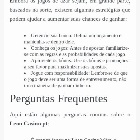
Embora os jogos de azar sejam, em grande parte,
baseados na sorte, existem algumas estratégias que
podem ajudar a aumentar suas chances de ganhar:
Gerencie sua banca: Defina um orçamento e
mantenha-se dentro dele.
Conheça os jogos: Antes de apostar, familiarize-
se com as regras e as probabilidades de cada jogo.
Aproveite os bônus: Use os bônus e promoções
a seu favor para maximizar suas apostas.
Jogue com responsabilidade: Lembre-se de que
o jogo deve ser uma forma de entretenimento, não
uma maneira de ganhar dinheiro.
Perguntas Frequentes
Aqui estão algumas perguntas comuns sobre o
Leon Casino pt
: