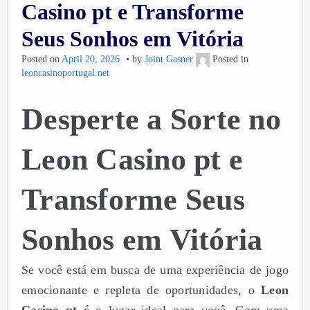
Casino pt e Transforme
Seus Sonhos em Vitória
Posted on
April 20, 2026
by
Joint Gasner
Posted in
leoncasinoportugal.net
Desperte a Sorte no
Leon Casino pt e
Transforme Seus
Sonhos em Vitória
Se você está em busca de uma experiência de jogo
emocionante e repleta de oportunidades, o
Leon