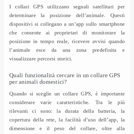
I collari GPS utilizzano segnali satellitari per
determinare la posizione dell’animale. Questi
dispositivi si collegano a un’app sullo smartphone
che consente ai proprietari di monitorare la
posizione in tempo reale, ricevere avvisi quando
l’animale esce da una zona predefinita e
visualizzare percorsi storici.
Quali funzionalità cercare in un collare GPS
per animali domestici?
Quando si sceglie un collare GPS, è importante
considerare varie caratteristiche. Tra le più
rilevanti ci sono: la durata della batteria, la
copertura della rete, la facilità d’uso dell’app, la
dimensione e il peso del collare, oltre alla