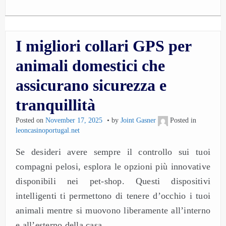
I migliori collari GPS per
animali domestici che
assicurano sicurezza e
tranquillità
Posted on
November 17, 2025
by
Joint Gasner
Posted in
leoncasinoportugal.net
Se desideri avere sempre il controllo sui tuoi
compagni pelosi, esplora le opzioni più innovative
disponibili nei pet-shop. Questi dispositivi
intelligenti ti permettono di tenere d’occhio i tuoi
animali mentre si muovono liberamente all’interno
e all’esterno della casa.