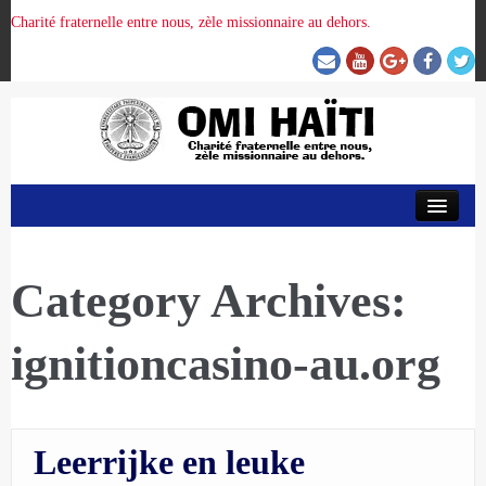
Charité fraternelle entre nous, zèle missionnaire au dehors.
ACCUEIL
ORGANISATION DE LA PROVINCE
Category Archives:
ignitioncasino-au.org
PRÉSENCE OMI
CRUNITEHC
Leerrijke en leuke
NOUS CONTACTER