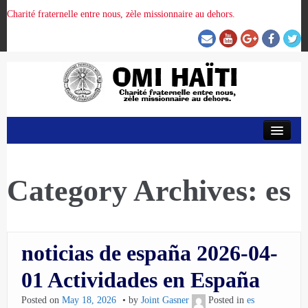
Charité fraternelle entre nous, zèle missionnaire au dehors.
ACCUEIL
ORGANISATION DE LA PROVINCE
Category Archives:
es
PRÉSENCE OMI
noticias de españa 2026-04-
CRUNITEHC
01 Actividades en España
Posted on
May 18, 2026
by
Joint Gasner
Posted in
es
NOUS CONTACTER