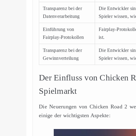
Transparenz bei der
Die Entwickler sin
Datenverarbeitung
Spieler wissen, w
Einführung von
Fairplay-Protokoll
Fairplay-Protokollen
ist.
Transparenz bei der
Die Entwickler sin
Gewinnverteilung
Spieler wissen, wi
Der Einfluss von Chicken R
Spielmarkt
Die Neuerungen von Chicken Road 2 werd
einige der wichtigsten Aspekte: