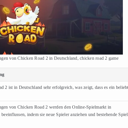
ngen von Chicken Road 2 in Deutschland, chicken road 2 game
ng
 2 ist in Deutschland sehr erfolgreich, was zeigt, dass es ein belieb
gen von Chicken Road 2 werden den Online-Spielmarkt in
 beeinflussen, indem sie neue Spieler anziehen und bestehende Spiel