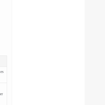
tes
er