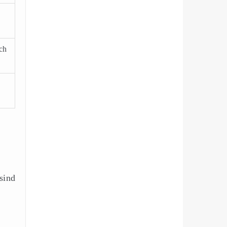
ich
sind