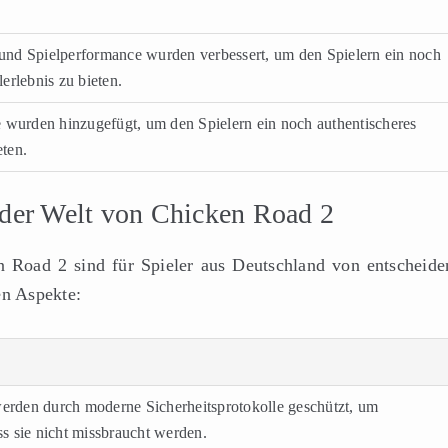
 und Spielperformance wurden verbessert, um den Spielern ein noch
lerlebnis zu bieten.
wurden hinzugefügt, um den Spielern ein noch authentischeres
eten.
n der Welt von Chicken Road 2
n Road 2 sind für Spieler aus Deutschland von entscheide
en Aspekte:
werden durch moderne Sicherheitsprotokolle geschützt, um
ss sie nicht missbraucht werden.