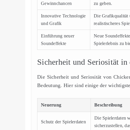
Gewinnchancen
zu geben.
Innovative Technologie
Die Grafikqualität
und Grafik
realistischeres Spie
Einführung neuer
Neue Soundeffekte 
Soundeffekte
Spielerlebnis zu bi
Sicherheit und Seriosität i
Die Sicherheit und Seriosität von Chicke
Bedeutung. Hier sind einige der wichtigst
Neuerung
Beschreibung
Die Spielerdaten 
Schutz der Spielerdaten
sicherzustellen, da