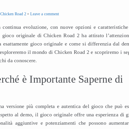
n
Chicken Road 2
Leave a comment
n continua evoluzione, con nuove opzioni e caratteristiche
 gioco originale di Chicken Road 2 ha attirato l’attenzion
ca esattamente gioco originale e come si differenzia dal de
, esploreremo il mondo di Chicken Road 2 e scopriremo i seg
schi da conoscere.
erché è Importante Saperne di
na versione più completa e autentica del gioco che può es
ispetto al demo, il gioco originale offre una esperienza di 
ionalità aggiuntive e potenziamenti che possono aumentar