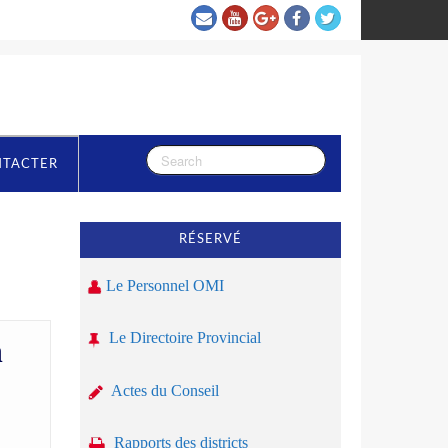
NTACTER
RÉSERVÉ
Le Personnel OMI
Le Directoire Provincial
n
Actes du Conseil
Rapports des districts