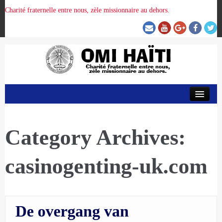
Charité fraternelle entre nous, zèle missionnaire au dehors.
ACCUEIL
ORGANISATION DE LA PROVINCE
Category Archives:
casinogenting-uk.com
PRÉSENCE OMI
CRUNITEHC
De overgang van
NOUS CONTACTER