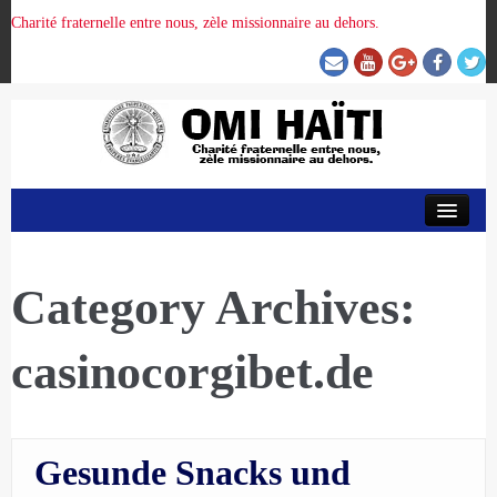
Charité fraternelle entre nous, zèle missionnaire au dehors.
ACCUEIL
ORGANISATION DE LA PROVINCE
Category Archives:
casinocorgibet.de
PRÉSENCE OMI
CRUNITEHC
Gesunde Snacks und
NOUS CONTACTER