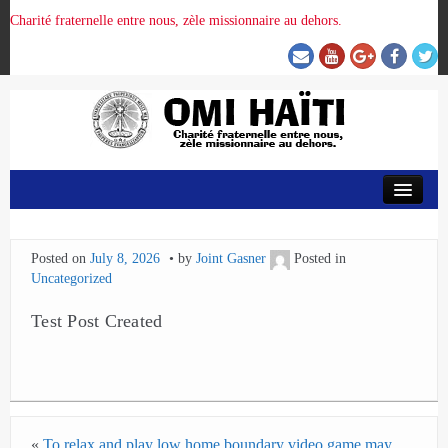
Charité fraternelle entre nous, zèle missionnaire au dehors.
ACCUEIL
Posted on
July 8, 2026
by
Joint Gasner
Posted in
ORGANISATION DE LA PROVINCE
Uncategorized
Test Post Created
PRÉSENCE OMI
CRUNITEHC
NOUS CONTACTER
«
To relax and play low home boundary video game may