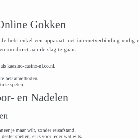
 Online Gokken
 Je hebt enkel een apparaat met internetverbinding nodig e
en om direct aan de slag te gaan:
ls kaasino-casino-nl.co.nl.
are betaalmethoden.
in te spelen.
or- en Nadelen
en
eer je maar wilt, zonder reisafstand.
 dealer spellen, er is voor ieder wat wils.