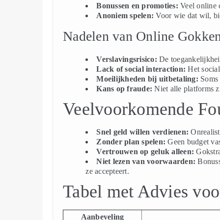
Bonussen en promoties:
Veel online 
Anoniem spelen:
Voor wie dat wil, bi
Nadelen van Online Gokke
Verslavingsrisico:
De toegankelijkhei
Lack of social interaction:
Het social
Moeilijkheden bij uitbetaling:
Soms k
Kans op fraude:
Niet alle platforms z
Veelvoorkomende Fou
Snel geld willen verdienen:
Onrealist
Zonder plan spelen:
Geen budget vast
Vertrouwen op geluk alleen:
Gokstrat
Niet lezen van voorwaarden:
Bonusse
ze accepteert.
Tabel met Advies voo
Aanbeveling