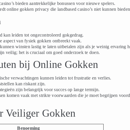
casino’s bieden aantrekkelijke bonussen voor nieuwe spelers.
edt online gokken privacy die landbased casino’s niet kunnen bieden
n
d kan leiden tot ongecontroleerd gokgedrag.
e aspect van fysiek gokken ontbreekt vaak.
unnen winsten lastig te laten uitbetalen zijn als je weinig ervaring h
ijn veilig; het is cruciaal om goed onderzoek te doen.
ten bij Online Gokken
ische verwachtingen kunnen leiden tot frustratie en verlies.
stellen kan riskant zijn.
egieën zijn belangrijk voor succes op lange termijn.
n komen vaak met strikte voorwaarden die je moet begrijpen voorda
r Veiliger Gokken
Benoeming