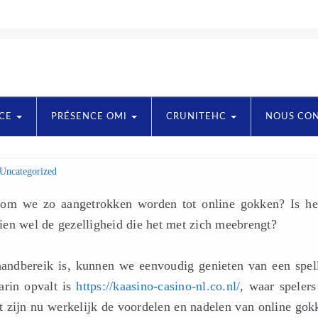
NCE
PRÉSENCE OMI
CRUNITEHC
NOUS CO
Uncategorized
arom we zo aangetrokken worden tot online gokken? Is he
en wel de gezelligheid die het met zich meebrengt?
handbereik is, kunnen we eenvoudig genieten van een spell
arin opvalt is
https://kaasino-casino-nl.co.nl/
, waar spelers
t zijn nu werkelijk de voordelen en nadelen van online gok