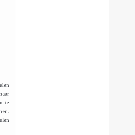
elen
maar
n te
men.
elen