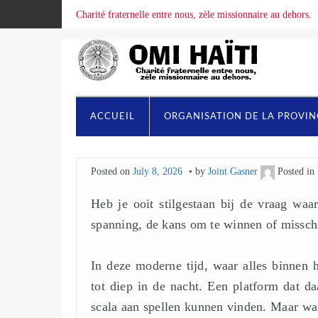
Charité fraternelle entre nous, zèle missionnaire au dehors.
ACCUEIL
ORGANISATION DE LA PROVI
Posted on
July 8, 2026
by
Joint Gasner
Posted in
Heb je ooit stilgestaan bij de vraag wa
spanning, de kans om te winnen of misschi
In deze moderne tijd, waar alles binnen 
tot diep in de nacht. Een platform dat da
scala aan spellen kunnen vinden. Maar wa