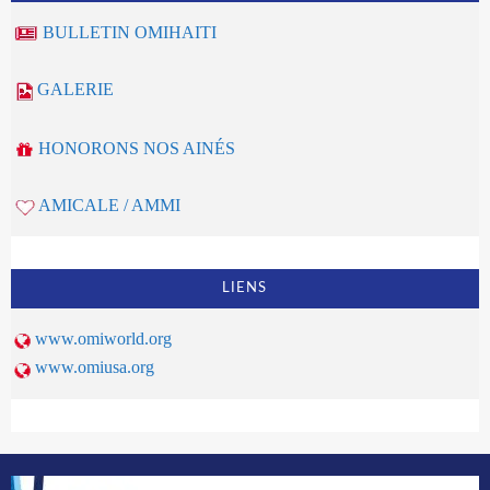
BULLETIN OMIHAITI
GALERIE
HONORONS NOS AINÉS
AMICALE / AMMI
LIENS
www.omiworld.org
www.omiusa.org