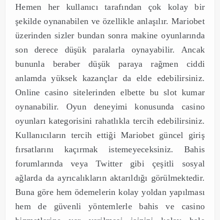
Hemen her kullanıcı tarafından çok kolay bir
şekilde oynanabilen ve özellikle anlaşılır. Mariobet
üzerinden sizler bundan sonra makine oyunlarında
son derece düşük paralarla oynayabilir. Ancak
bununla beraber düşük paraya rağmen ciddi
anlamda yüksek kazançlar da elde edebilirsiniz.
Online casino sitelerinden elbette bu slot kumar
oynanabilir. Oyun deneyimi konusunda casino
oyunları kategorisini rahatlıkla tercih edebilirsiniz.
Kullanıcıların tercih ettiği Mariobet güncel giriş
fırsatlarını kaçırmak istemeyeceksiniz. Bahis
forumlarında veya Twitter gibi çeşitli sosyal
ağlarda da ayrıcalıkların aktarıldığı görülmektedir.
Buna göre hem ödemelerin kolay yoldan yapılması
hem de güvenli yöntemlerle bahis ve casino