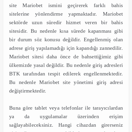
site Mariobet ismini geçirerek farklı bahis
sitelerine yönlendirme yapmaktadır. Mariobet
sektörde uzun süredir hizmet veren bir bahis
sitesidir. Bu nedenle kısa sürede kapanması gibi
bir durum söz konusu değildir. Engellenmiş olan
adrese giriş yapılamadığı için kapandığı zannedilir.
Mariobet sitesi daha önce de bahsettiğimiz gibi
ülkemizde yasal değildir. Bu nedenle giriş adresleri
BTK tarafından tespit edilerek engellenmektedir.
Bu nedenle Mariobet site yönetimi giriş adresi
değiştirmektedir.
Buna göre tablet veya telefonlar ile tarayıcılardan
ya da uygulamalar üzerinden erişim
sağlayabileceksiniz. Hangi cihazdan girerseniz