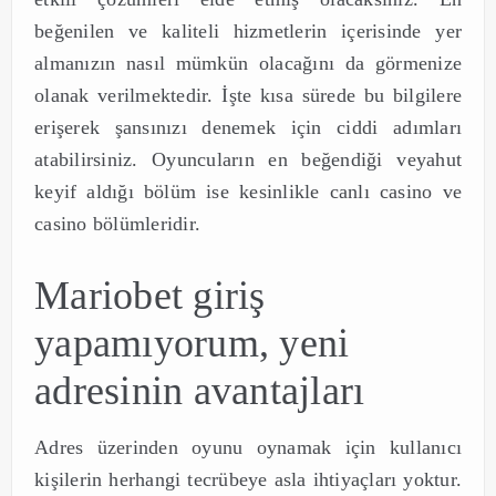
beğenilen ve kaliteli hizmetlerin içerisinde yer
almanızın nasıl mümkün olacağını da görmenize
olanak verilmektedir. İşte kısa sürede bu bilgilere
erişerek şansınızı denemek için ciddi adımları
atabilirsiniz. Oyuncuların en beğendiği veyahut
keyif aldığı bölüm ise kesinlikle canlı casino ve
casino bölümleridir.
Mariobet giriş
yapamıyorum, yeni
adresinin avantajları
Adres üzerinden oyunu oynamak için kullanıcı
kişilerin herhangi tecrübeye asla ihtiyaçları yoktur.