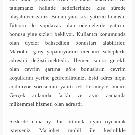
tanışmanız halinde hedeflerinize kısa sürede
ulaşabileceksiniz. Bunun yanı sıra yatırım bonusu,
Bitcoin ile yapılacak olan ödemelerde yatırım
bonusu yine sizleri bekliyor. Kullanıcı konumunda
olan üyeler bahsedilen bonusları alabilirler.
Mariobet giriş yapamıyorum mecburi sebeplerle
adresini değiştirmektedir. Hemen sonra gerekli
olan çevrim şartına göre bonusların çevrim
koşullarını yerine getirebilirsiniz. Eski adres niçin
açılmıyor sorusunun yanıtı tek kelimeyle budur.
Gerçek anlamda farklı ve aynı zamanda
mükemmel hizmeti olan adrestir.
Sizlerde daha iyi bir ortamda oyun oynamak
isterseniz Mariobet mobil ile kesinlikle