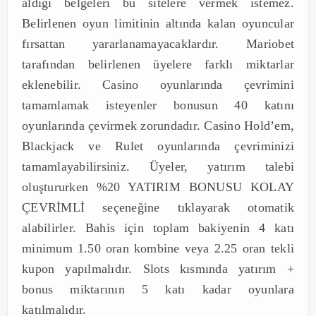
aldığı belgeleri bu sitelere vermek istemez.
Belirlenen oyun limitinin altında kalan oyuncular
fırsattan yararlanamayacaklardır. Mariobet
tarafından belirlenen üyelere farklı miktarlar
eklenebilir. Casino oyunlarında çevrimini
tamamlamak isteyenler bonusun 40 katını
oyunlarında çevirmek zorundadır. Casino Hold’em,
Blackjack ve Rulet oyunlarında çevriminizi
tamamlayabilirsiniz. Üyeler, yatırım talebi
oluştururken %20 YATIRIM BONUSU KOLAY
ÇEVRİMLİ seçeneğine tıklayarak otomatik
alabilirler. Bahis için toplam bakiyenin 4 katı
minimum 1.50 oran kombine veya 2.25 oran tekli
kupon yapılmalıdır. Slots kısmında yatırım +
bonus miktarının 5 katı kadar oyunlara
katılmalıdır.