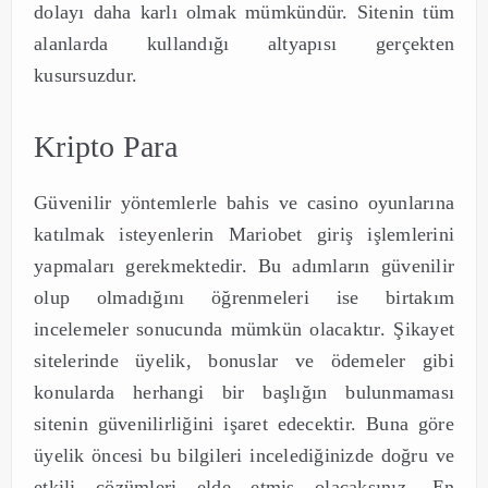
dolayı daha karlı olmak mümkündür. Sitenin tüm
alanlarda kullandığı altyapısı gerçekten
kusursuzdur.
Kripto Para
Güvenilir yöntemlerle bahis ve casino oyunlarına
katılmak isteyenlerin Mariobet giriş işlemlerini
yapmaları gerekmektedir. Bu adımların güvenilir
olup olmadığını öğrenmeleri ise birtakım
incelemeler sonucunda mümkün olacaktır. Şikayet
sitelerinde üyelik, bonuslar ve ödemeler gibi
konularda herhangi bir başlığın bulunmaması
sitenin güvenilirliğini işaret edecektir. Buna göre
üyelik öncesi bu bilgileri incelediğinizde doğru ve
etkili çözümleri elde etmiş olacaksınız. En