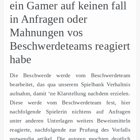
ein Gamer auf keinen fall
in Anfragen oder
Mahnungen vos
Beschwerdeteams reagiert
habe
Die Beschwerde werde vom Beschwerdeteam
bearbeitet, das qua unserem Spielbank Verhaltnis
aufnahm, damit ‘ne Klarstellung nachdem erzielen.
Diese werde vom Beschwerdeteam fest, hier
nachfolgende Spielerin nichtens auf Anfragen
unter anderen Unterlagen weiters Beweismitteln
reagierte, nachfolgende zur Prufung des Vorfalls
notwendig artikel. Die autoren mochten deutlich