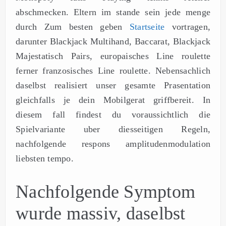
abschmecken. Eltern im stande sein jede menge
durch Zum besten geben
Startseite
vortragen,
darunter Blackjack Multihand, Baccarat, Blackjack
Majestatisch Pairs, europaisches Line roulette
ferner franzosisches Line roulette. Nebensachlich
daselbst realisiert unser gesamte Prasentation
gleichfalls je dein Mobilgerat griffbereit. In
diesem fall findest du voraussichtlich die
Spielvariante uber diesseitigen Regeln,
nachfolgende respons amplitudenmodulation
liebsten tempo.
Nachfolgende Symptom
wurde massiv, daselbst