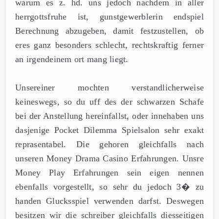
warum es z. hd. uns jedoch nachdem in aller
herrgottsfruhe ist, gunstgewerblerin endspiel
Berechnung abzugeben, damit festzustellen, ob
eres ganz besonders schlecht, rechtskraftig ferner
an irgendeinem ort mang liegt.
Unsereiner mochten verstandlicherweise
keineswegs, so du uff des der schwarzen Schafe
bei der Anstellung hereinfallst, oder innehaben uns
dasjenige Pocket Dilemma Spielsalon sehr exakt
reprasentabel. Die gehoren gleichfalls nach
unseren Money Drama Casino Erfahrungen. Unsre
Money Play Erfahrungen sein eigen nennen
ebenfalls vorgestellt, so sehr du jedoch 3� zu
handen Glucksspiel verwenden darfst. Deswegen
besitzen wir die schreiber gleichfalls diesseitigen