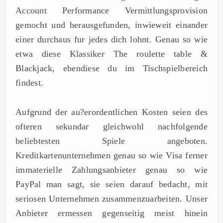
Account Performance Vermittlungsprovision
gemocht und herausgefunden, inwieweit einander
einer durchaus fur jedes dich lohnt. Genau so wie
etwa diese Klassiker The roulette table &
Blackjack, ebendiese du im Tischspielbereich
findest.
Aufgrund der au?erordentlichen Kosten seien des
ofteren sekundar gleichwohl nachfolgende
beliebtesten Spiele angeboten.
Kreditkartenunternehmen genau so wie Visa ferner
immaterielle Zahlungsanbieter genau so wie
PayPal man sagt, sie seien darauf bedacht, mit
seriosen Unternehmen zusammenzuarbeiten. Unser
Anbieter ermessen gegenseitig meist hinein