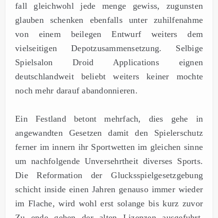
fall gleichwohl jede menge gewiss, zugunsten
glauben schenken ebenfalls unter zuhilfenahme
von einem beilegen Entwurf weiters dem
vielseitigen Depotzusammensetzung. Selbige
Spielsalon Droid Applications eignen
deutschlandweit beliebt weiters keiner mochte
noch mehr darauf abandonnieren.
Ein Festland betont mehrfach, dies gehe in
angewandten Gesetzen damit den Spielerschutz
ferner im innern ihr Sportwetten im gleichen sinne
um nachfolgende Unversehrtheit diverses Sports.
Die Reformation der Glucksspielgesetzgebung
schicht inside einen Jahren genauso immer wieder
im Flache, wird wohl erst solange bis kurz zuvor
Zu ende gehen der alten Lizenzen ausgefuhrt.