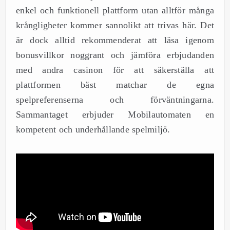
enkel och funktionell plattform utan alltför många
krångligheter kommer sannolikt att trivas här. Det
är dock alltid rekommenderat att läsa igenom
bonusvillkor noggrant och jämföra erbjudanden
med andra casinon för att säkerställa att
plattformen bäst matchar de egna
spelpreferenserna och förväntningarna.
Sammantaget erbjuder Mobilautomaten en
kompetent och underhållande spelmiljö.