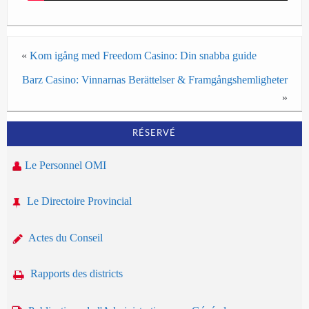
«
Kom igång med Freedom Casino: Din snabba guide
Barz Casino: Vinnarnas Berättelser & Framgångshemligheter
»
RÉSERVÉ
Le Personnel OMI
Le Directoire Provincial
Actes du Conseil
Rapports des districts