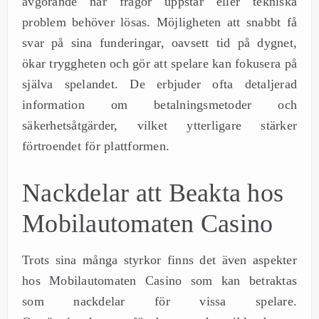
avgörande när frågor uppstår eller tekniska
problem behöver lösas. Möjligheten att snabbt få
svar på sina funderingar, oavsett tid på dygnet,
ökar tryggheten och gör att spelare kan fokusera på
själva spelandet. De erbjuder ofta detaljerad
information om betalningsmetoder och
säkerhetsåtgärder, vilket ytterligare stärker
förtroendet för plattformen.
Nackdelar att Beakta hos
Mobilautomaten Casino
Trots sina många styrkor finns det även aspekter
hos Mobilautomaten Casino som kan betraktas
som nackdelar för vissa spelare.