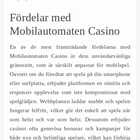
Fördelar med
Mobilautomaten Casino
En av de mest framträdande fördelarna med
Mobilautomaten Casino är dess användarvänliga
gränssnitt, som är särskilt anpassat för mobilspel.
Oavsett om du föredrar att spela på din smartphone
eller surfplatta, erbjuder plattformen en sömlös och
responsiv upplevelse som inte kompromissar med
spelglädjen. Webbplatsen laddar snabbt och spelen
fungerar felfritt, vilket gör det enkelt att spela när
som helst och var som helst. Dessutom erbjuder
casinot ofta generösa bonusar och kampanjer för
både nya och befintliga spelare, vilket kan förhöja