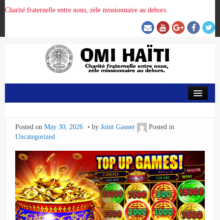
Charité fraternelle entre nous, zèle missionnaire au dehors.
ACCUEIL
Posted on
May 30, 2026
by
Joint Gasner
Posted in
ORGANISATION DE LA PROVINCE
Uncategorized
PRÉSENCE OMI
CRUNITEHC
NOUS CONTACTER