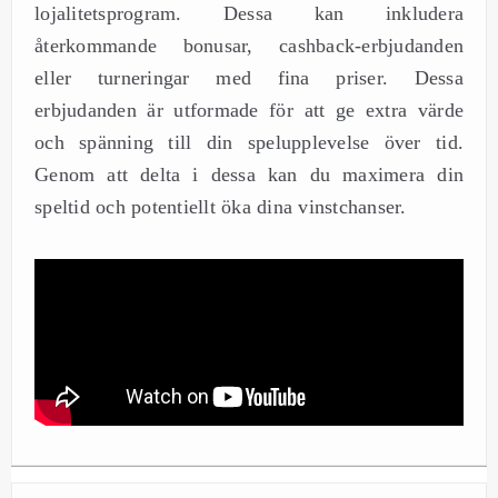
lojalitetsprogram. Dessa kan inkludera
återkommande bonusar, cashback-erbjudanden
eller turneringar med fina priser. Dessa
erbjudanden är utformade för att ge extra värde
och spänning till din spelupplevelse över tid.
Genom att delta i dessa kan du maximera din
speltid och potentiellt öka dina vinstchanser.