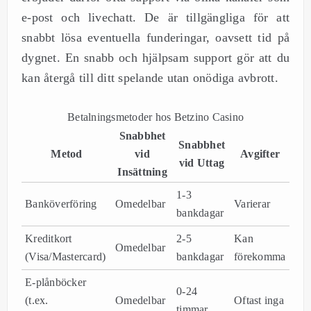
e-post och livechatt. De är tillgängliga för att
snabbt lösa eventuella funderingar, oavsett tid på
dygnet. En snabb och hjälpsam support gör att du
kan återgå till ditt spelande utan onödiga avbrott.
Betalningsmetoder hos Betzino Casino
Snabbhet
Snabbhet
Metod
vid
Avgifter
vid Uttag
Insättning
1-3
Banköverföring
Omedelbar
Varierar
bankdagar
Kreditkort
2-5
Kan
Omedelbar
(Visa/Mastercard)
bankdagar
förekomma
E-plånböcker
0-24
(t.ex.
Omedelbar
Oftast inga
timmar