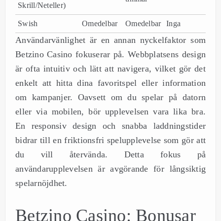
Skrill/Neteller)
Swish
Omedelbar
Omedelbar
Inga
Användarvänlighet är en annan nyckelfaktor som
Betzino Casino fokuserar på. Webbplatsens design
är ofta intuitiv och lätt att navigera, vilket gör det
enkelt att hitta dina favoritspel eller information
om kampanjer. Oavsett om du spelar på datorn
eller via mobilen, bör upplevelsen vara lika bra.
En responsiv design och snabba laddningstider
bidrar till en friktionsfri spelupplevelse som gör att
du vill återvända. Detta fokus på
användarupplevelsen är avgörande för långsiktig
spelarnöjdhet.
Betzino Casino: Bonusar