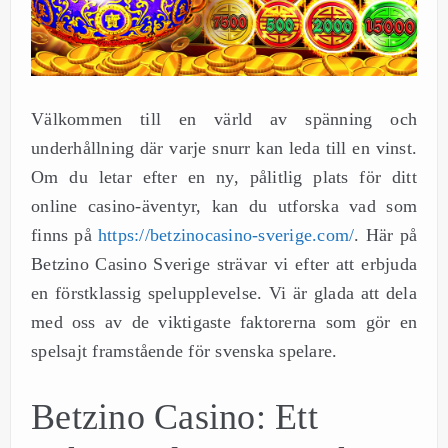
Välkommen till en värld av spänning och
underhållning där varje snurr kan leda till en vinst.
Om du letar efter en ny, pålitlig plats för ditt
online casino-äventyr, kan du utforska vad som
finns på
https://betzinocasino-sverige.com/
. Här på
Betzino Casino Sverige strävar vi efter att erbjuda
en förstklassig spelupplevelse. Vi är glada att dela
med oss av de viktigaste faktorerna som gör en
spelsajt framstående för svenska spelare.
Betzino Casino: Ett