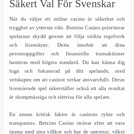
Säkert Val För Svenskar
När du väljer ett online casino är säkerhet och
trygghet av yttersta vikt. Betzino Casino prioriterar
spelarnas skydd genom att följa strikta regelverk
och licenskrav. Detta innebär att dina
personuppgifter och finansiella transaktioner
hanteras med högsta standard. Du kan känna dig
lugn och fokuserad på ditt spelande, med
vetskapen om att casinot verkar ansvarsfullt. Deras
licensierade spel säkerställer också att alla resultat
är slumpmässiga och rättvisa för alla spelare.
En annan kritisk faktor är casinots rykte och
transparens. Betzino Casino strävar efter att vara
öppna med sina villkor och hur de opererar, vilket