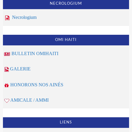
NECROLOGIUM
Necrologium
OMI HAITI
BULLETIN OMIHAITI
GALERIE
HONORONS NOS AINÉS
AMICALE / AMMI
LIENS