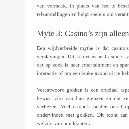
van vermaak, in plaats van het te bes
teleurstellingen en helpt spelers om veran
Myte 3: Casino’s zijn allee
Een wijdverbreide mythe is dat casino’
verslavingen. Dit is niet waar. Casino’s, 
dat op zoek is naar entertainment en sp
interactie of om een leuke avond uit te he
Verantwoord gokken is een cruciaal aspec
bewust zijn van hun grenzen en dat ze
verliezen. Veel casino’s bieden ook hu
ondervinden met gokken. Dit toont aan
welzijn van hun klanten.