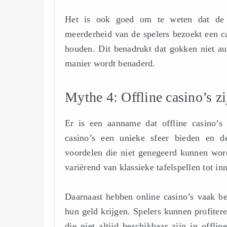
Het is ook goed om te weten dat de m
meerderheid van de spelers bezoekt een c
houden. Dit benadrukt dat gokken niet au
manier wordt benaderd.
Mythe 4: Offline casino’s zi
Er is een aanname dat offline casino’s
casino’s een unieke sfeer bieden en de
voordelen die niet genegeerd kunnen word
variërend van klassieke tafelspellen tot in
Daarnaast hebben online casino’s vaak b
hun geld krijgen. Spelers kunnen profitere
die niet altijd beschikbaar zijn in offli