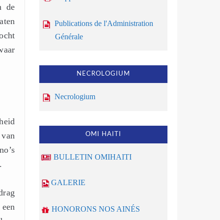
n de
aten
Publications de l'Administration
ocht
Générale
waar
NECROLOGIUM
Necrologium
heid
t van
OMI HAITI
no’s
BULLETIN OMIHAITI
.
GALERIE
drag
 een
HONORONS NOS AINÉS