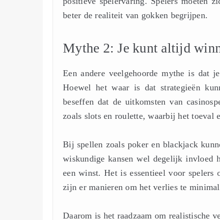
positieve spelervaring. Spelers moeten z
beter de realiteit van gokken begrijpen.
Mythe 2: Je kunt altijd winn
Een andere veelgehoorde mythe is dat je 
Hoewel het waar is dat strategieën kun
beseffen dat de uitkomsten van casinospe
zoals slots en roulette, waarbij het toeval e
Bij spellen zoals poker en blackjack kunne
wiskundige kansen wel degelijk invloed h
een winst. Het is essentieel voor spelers 
zijn er manieren om het verlies te minimal
Daarom is het raadzaam om realistische ve