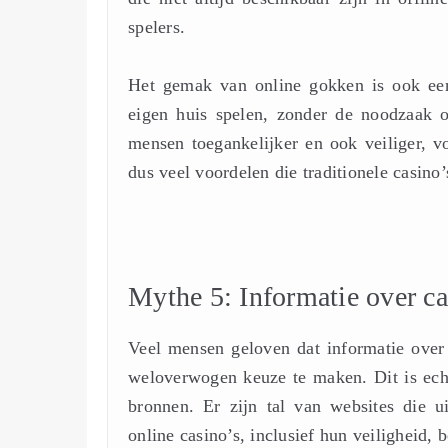
spelers.
Het gemak van online gokken is ook een
eigen huis spelen, zonder de noodzaak o
mensen toegankelijker en ook veiliger, vo
dus veel voordelen die traditionele casino
Mythe 5: Informatie over ca
Veel mensen geloven dat informatie over 
weloverwogen keuze te maken. Dit is echt
bronnen. Er zijn tal van websites die ui
online casino’s, inclusief hun veiligheid,