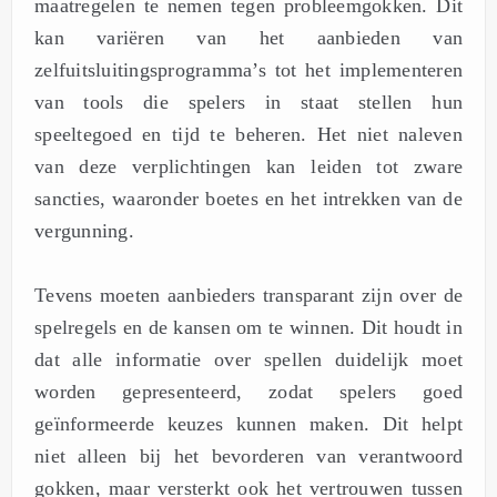
maatregelen te nemen tegen probleemgokken. Dit
kan variëren van het aanbieden van
zelfuitsluitingsprogramma’s tot het implementeren
van tools die spelers in staat stellen hun
speeltegoed en tijd te beheren. Het niet naleven
van deze verplichtingen kan leiden tot zware
sancties, waaronder boetes en het intrekken van de
vergunning.
Tevens moeten aanbieders transparant zijn over de
spelregels en de kansen om te winnen. Dit houdt in
dat alle informatie over spellen duidelijk moet
worden gepresenteerd, zodat spelers goed
geïnformeerde keuzes kunnen maken. Dit helpt
niet alleen bij het bevorderen van verantwoord
gokken, maar versterkt ook het vertrouwen tussen