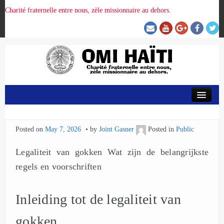
Charité fraternelle entre nous, zèle missionnaire au dehors.
ACCUEIL
Posted on
May 7, 2026
by
Joint Gasner
Posted in
Public
ORGANISATION DE LA PROVINCE
Legaliteit van gokken Wat zijn de belangrijkste
PRÉSENCE OMI
regels en voorschriften
CRUNITEHC
Inleiding tot de legaliteit van
gokken
NOUS CONTACTER