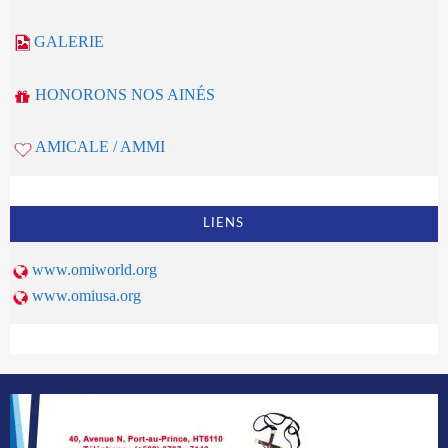
GALERIE
HONORONS NOS AINÉS
AMICALE / AMMI
LIENS
www.omiworld.org
www.omiusa.org