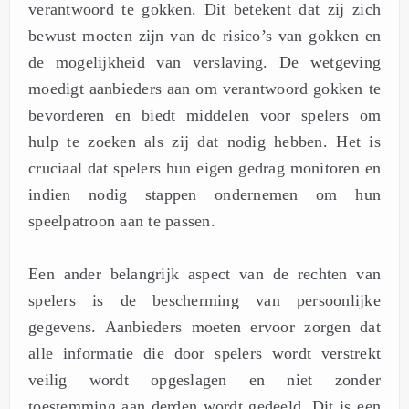
verantwoord te gokken. Dit betekent dat zij zich
bewust moeten zijn van de risico’s van gokken en
de mogelijkheid van verslaving. De wetgeving
moedigt aanbieders aan om verantwoord gokken te
bevorderen en biedt middelen voor spelers om
hulp te zoeken als zij dat nodig hebben. Het is
cruciaal dat spelers hun eigen gedrag monitoren en
indien nodig stappen ondernemen om hun
speelpatroon aan te passen.
Een ander belangrijk aspect van de rechten van
spelers is de bescherming van persoonlijke
gegevens. Aanbieders moeten ervoor zorgen dat
alle informatie die door spelers wordt verstrekt
veilig wordt opgeslagen en niet zonder
toestemming aan derden wordt gedeeld. Dit is een