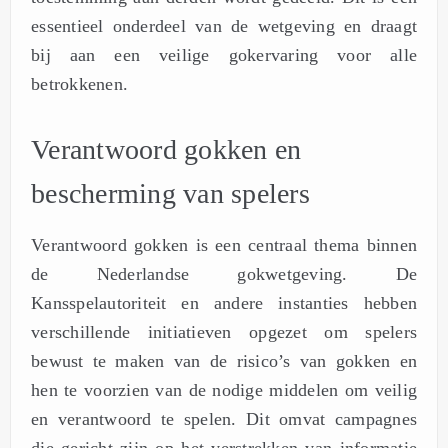
essentieel onderdeel van de wetgeving en draagt
bij aan een veilige gokervaring voor alle
betrokkenen.
Verantwoord gokken en
bescherming van spelers
Verantwoord gokken is een centraal thema binnen
de Nederlandse gokwetgeving. De
Kansspelautoriteit en andere instanties hebben
verschillende initiatieven opgezet om spelers
bewust te maken van de risico’s van gokken en
hen te voorzien van de nodige middelen om veilig
en verantwoord te spelen. Dit omvat campagnes