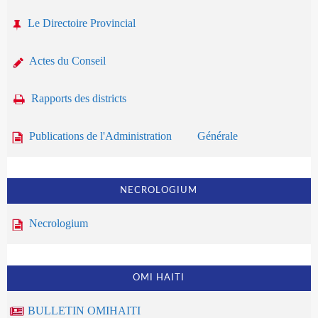
Le Directoire Provincial
Actes du Conseil
Rapports des districts
Publications de l'Administration Générale
NECROLOGIUM
Necrologium
OMI HAITI
BULLETIN OMIHAITI