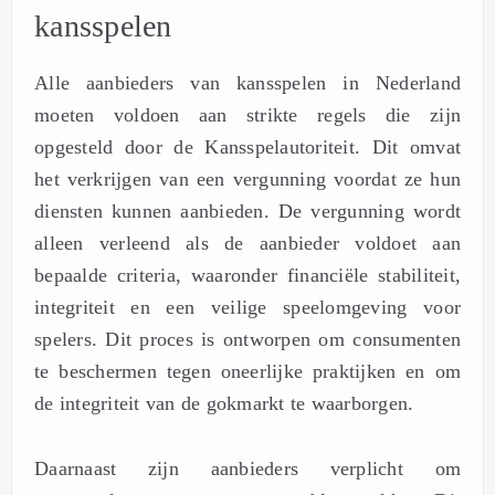
kansspelen
Alle aanbieders van kansspelen in Nederland
moeten voldoen aan strikte regels die zijn
opgesteld door de Kansspelautoriteit. Dit omvat
het verkrijgen van een vergunning voordat ze hun
diensten kunnen aanbieden. De vergunning wordt
alleen verleend als de aanbieder voldoet aan
bepaalde criteria, waaronder financiële stabiliteit,
integriteit en een veilige speelomgeving voor
spelers. Dit proces is ontworpen om consumenten
te beschermen tegen oneerlijke praktijken en om
de integriteit van de gokmarkt te waarborgen.
Daarnaast zijn aanbieders verplicht om