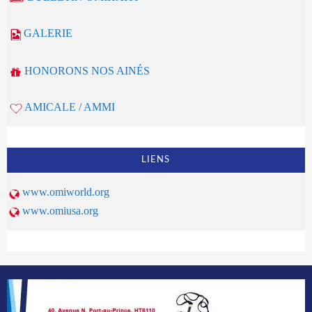
GALERIE
HONORONS NOS AINÉS
AMICALE / AMMI
LIENS
www.omiworld.org
www.omiusa.org