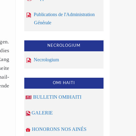
Publications de l'Administration
Générale
gen.
NECROLOGIUM
dies
Rang
Necrologium
eite
ail-
OMI HAITI
ende
BULLETIN OMIHAITI
GALERIE
HONORONS NOS AINÉS