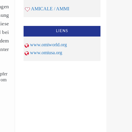
ngen
AMICALE / AMMI
hung
iese
LIENS
 bei
udem
www.omiworld.org
nter
www.omiusa.org
pfer
 vom