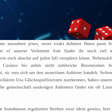
ne ausnahme jenes, unser exakt dahinter Ihnen passt fe
rt of unserer Verkettete liste findet ihr noch viel 
ein euch absolut auf jeden fall verspüren könnt. Nebensäch
 Casinos bis anhin nicht zahlreiche Rezensionen fe
ht, sic sera sich um den unseriösen Anbieter handelt. Sofer
solitären Usa Glücksspiellizenzen zuerkennen, haben unsere
he gemeinschaft ansässigen Anbietern findet ein oft Lize
m brandneuen regulierten Streben zwar ident gewiss, hier 