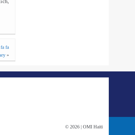
ich,
fa fa
ney
»
© 2026 | OMI Haiti