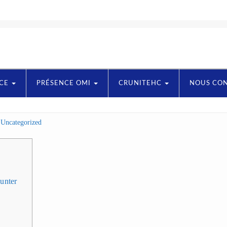
NCE
PRÉSENCE OMI
CRUNITEHC
NOUS CO
n
Uncategorized
 unter