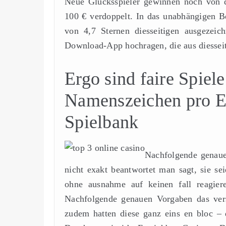
Neue Glücksspieler gewinnen noch von d
100 € verdoppelt. In das unabhängigen Be
von 4,7 Sternen diesseitigen ausgezei
Download-App hochragen, die aus diesseiti
Ergo sind faire Spiel
Namenszeichen pro Ern
Spielbank
Nachfolgende genaue 
nicht exakt beantwortet man sagt, sie se
ohne ausnahme auf keinen fall reagier
Nachfolgende genauen Vorgaben das versc
zudem hatten diese ganz eins en bloc – 