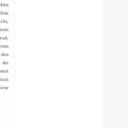
dten
line
cht,
zten
ead,
erem
 den
 die
amit
äzis
iese