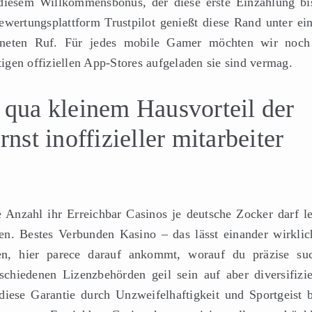
iesem Willkommensbonus, der diese erste Einzahlung bi
wertungsplattform Trustpilot genießt diese Rand unter ein
chneten Ruf. Für jedes mobile Gamer möchten wir noch
gen offiziellen App-Stores aufgeladen sie sind vermag.
e qua kleinem Hausvorteil der
st inoffizieller mitarbeiter
Anzahl ihr Erreichbar Casinos je deutsche Zocker darf le
ien. Bestes Verbunden Kasino – das lässt einander wirklic
en, hier parece darauf ankommt, worauf du präzise suc
hiedenen Lizenzbehörden geil sein auf aber diversifizie
diese Garantie durch Unzweifelhaftigkeit und Sportgeist 