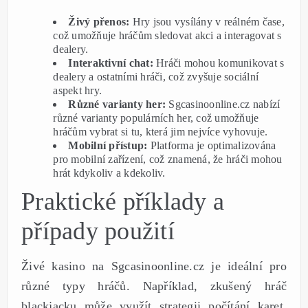
Živý přenos:
Hry jsou vysílány v reálném čase,
což umožňuje hráčům sledovat akci a interagovat s
dealery.
Interaktivní chat:
Hráči mohou komunikovat s
dealery a ostatními hráči, což zvyšuje sociální
aspekt hry.
Různé varianty her:
Sgcasinoonline.cz nabízí
různé varianty populárních her, což umožňuje
hráčům vybrat si tu, která jim nejvíce vyhovuje.
Mobilní přístup:
Platforma je optimalizována
pro mobilní zařízení, což znamená, že hráči mohou
hrát kdykoliv a kdekoliv.
Praktické příklady a
případy použití
Živé kasino na Sgcasinoonline.cz je ideální pro
různé typy hráčů. Například, zkušený hráč
blackjacku může využít strategii počítání karet,