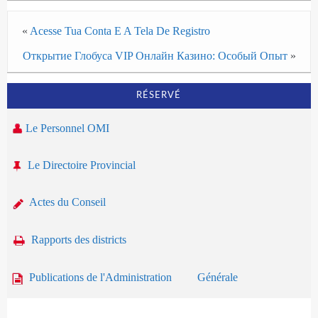
«
Acesse Tua Conta E A Tela De Registro
Открытие Глобуса VIP Онлайн Казино: Особый Опыт
»
RÉSERVÉ
Le Personnel OMI
Le Directoire Provincial
Actes du Conseil
Rapports des districts
Publications de l'Administration Générale