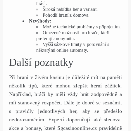
hráči.
Široká nabídka her a variant.
Pohodlí hraní z domova.
Nevýhody:
Možné technické problémy s připojením.
Omezené možnosti pro hráče, kteří
preferují anonymitu.
Vyšší sázkové limity v porovnání s
některými online automaty.
Další poznatky
Při hraní v živém kasinu je důležité mít na paměti
několik tipů, které mohou zlepšit herní zážitek.
Například, hráči by měli vždy hrát zodpovědně a
mít stanovený rozpočet. Dále je dobré se seznámit
s pravidly jednotlivých her, aby se předešlo
nedorozuměním. Expertí doporučují také sledovat
akce a bonusy, které Sgcasinoonline.cz pravidelně