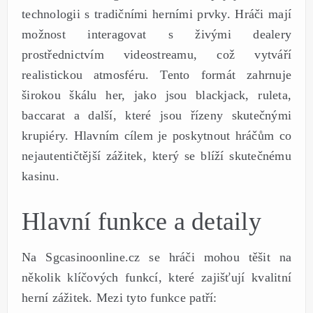
technologii s tradičními herními prvky. Hráči mají
možnost interagovat s živými dealery
prostřednictvím videostreamu, což vytváří
realistickou atmosféru. Tento formát zahrnuje
širokou škálu her, jako jsou blackjack, ruleta,
baccarat a další, které jsou řízeny skutečnými
krupiéry. Hlavním cílem je poskytnout hráčům co
nejautentičtější zážitek, který se blíží skutečnému
kasinu.
Hlavní funkce a detaily
Na Sgcasinoonline.cz se hráči mohou těšit na
několik klíčových funkcí, které zajišťují kvalitní
herní zážitek. Mezi tyto funkce patří: