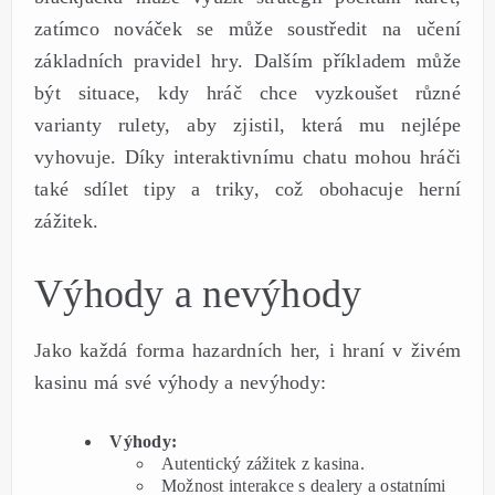
zatímco nováček se může soustředit na učení
základních pravidel hry. Dalším příkladem může
být situace, kdy hráč chce vyzkoušet různé
varianty rulety, aby zjistil, která mu nejlépe
vyhovuje. Díky interaktivnímu chatu mohou hráči
také sdílet tipy a triky, což obohacuje herní
zážitek.
Výhody a nevýhody
Jako každá forma hazardních her, i hraní v živém
kasinu má své výhody a nevýhody:
Výhody:
Autentický zážitek z kasina.
Možnost interakce s dealery a ostatními