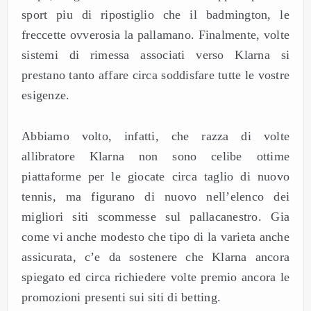
sport piu di ripostiglio che il badmington, le
freccette ovverosia la pallamano. Finalmente, volte
sistemi di rimessa associati verso Klarna si
prestano tanto affare circa soddisfare tutte le vostre
esigenze.
Abbiamo volto, infatti, che razza di volte
allibratore Klarna non sono celibe ottime
piattaforme per le giocate circa taglio di nuovo
tennis, ma figurano di nuovo nell’elenco dei
migliori siti scommesse sul pallacanestro. Gia
come vi anche modesto che tipo di la varieta anche
assicurata, c’e da sostenere che Klarna ancora
spiegato ed circa richiedere volte premio ancora le
promozioni presenti sui siti di betting.