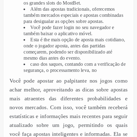
os grandes slots do MostBet.
Além das apostas tradicionais, oferecemos
também mercados especiais e apostas combinadas
para desigualar as opções sobre apostas.
Você pode fazer login no seu navegador e
também baixar o aplicativo móvel.
Esta é the mais opção de aposta mais cotidiano,
onde o jogador aposta, antes das partidas
começarem, podendo ser disponibilizado até
mesmo dias antes do evento.
caso dos saques, contando com a verificação de
segurança, o processamento leva, no
Você pode apostar ao palpitante nos jogos como
achar melhor, aproveitando as dicas sobre apostas
mais atraentes das diferentes probabilidades e
novos mercados. Com isso, você também receberá
estatísticas e informações mais recentes para seguir
atualizado sobre um jogo, permitindo os quais
você faça apostas inteligentes e informadas. Ela se