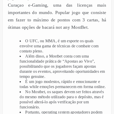
Curaçao e-Gaming, uma das licenças mais
importantes do mundo. Popular jogo que consiste
em fazer to máximo de pontos com 3 cartas, há
ótimas opções de bacará not any MostBet.
O UFC, ou MMA, é um esporte os quais
envolve uma gama de técnicas de combate com
contato pleno.
Além disso, a Mostbet conta com uma
funcionalidade prática de “Apostas ao Vivo”,
possibilitando que os jogadores façam apostas
durante os eventos, aproveitando oportunidades em
tempo genuine.
É um jogo modestos, rápido e emocionante e
todas while emoções permanecem em forma online.
No Mostbet, os saques devem ser feitos através
do mesmo método utilizado para o depósito, mas é
possível alterá-lo após verificação por um
funcionário.
Portanto, operating system apostadores podem