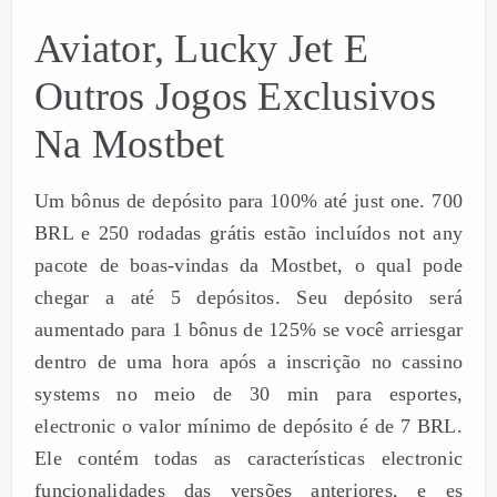
Aviator, Lucky Jet E
Outros Jogos Exclusivos
Na Mostbet
Um bônus de depósito para 100% até just one. 700
BRL e 250 rodadas grátis estão incluídos not any
pacote de boas-vindas da Mostbet, o qual pode
chegar a até 5 depósitos. Seu depósito será
aumentado para 1 bônus de 125% se você arriesgar
dentro de uma hora após a inscrição no cassino
systems no meio de 30 min para esportes,
electronic o valor mínimo de depósito é de 7 BRL.
Ele contém todas as características electronic
funcionalidades das versões anteriores, e es