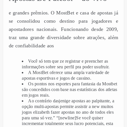
e grandes prêmios. O MostBet e casa de apostas já
se consolidou como destino para jogadores e
apostadores nacionais. Funcionando desde 2009,
traz uma grande diversidade sobre atrações, além
de confiabilidade aos
Você só tem que ze registrar e preencher as
informações sobre seu perfil pra poder usufruir.
A MostBet oferece uma ampla variedade de
apostas esportivas e jogos de cassino.
Os pontos nos esportes para fantasia da Mostbet
são concedidos com base nas estatísticas dos atletas
em jogos reais.
Ao contrário dasjenige apostas ao palpitante, a
opção multi-apostas permite assistir a new muitos
jogos elizabeth fazer apostas no ano de todos eles
para uma só vez.” “[newline]Se você quiser
incrementar totalmente seus lucro potenciais, esta