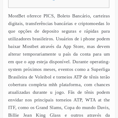
MostBet oferece PICS, Boleto Bancário, carteiras
digitais, transferências bancárias e criptomoedas lo
que opções de deposito seguras e rápidas para
utilizadores brasileiros. Usuários de i phone podem
baixar Mostbet através da App Store, mas devem
alterar temporariamente u país da conta para um
em que o app esteja disponível. Durante operating-
system próximos meses, eventos como a Superliga
Brasileira de Voleibol e torneios ATP de tênis terão
cobertura completa mhh plataforma, com chances
atualizadas durante u jogo. Fãs de tênis podem
envidar nos principais torneios ATP, WTA at the
ITF, como os Grand Slams, Copa do mundo Davis,
Billie Jean King Glass e outros através da