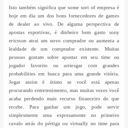
Isto também significa que some sort of empresa é
hoje em dia um dos bons fornecedores de games
de dealer ao vivo. De alguma perspectiva de
apostas esportivas, é dinheiro bem gasto sony
ericsson atrai um novo comprador ou aumenta a
lealdade de um comprador existente. Muitas
pessoas gostam sobre apostar em seu time ou
jogador favorito ou arriesgar com grandes
probabilities em busca para uma grande vitória.
Jogar assim é ótimo se você está apenas
procurando entretenimento, mas muitas vezes você
acaba perdendo mais recurso financeiro do que
recebe. Para ganhar um jogo, pode servir
simplesmente uma expresamente no primeiro
cavalo atrás do pértiga ou virtually no time para