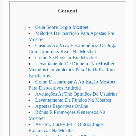
Content
Guia Sobre Login Mostbet
Métodos De Inscrição Para Apostas Em
Mostbet
Casinos Ao Vivo E Experiência De Jogo
Com Croupiers Reais Na Mostbet
Como Se Registar Em Mostbet
Levantamento De Dinheiro Na Mostbet:
Métodos Convenientes Para Os Utilizadores
Brasileiros
Como Descarregar A Aplicação Mostbet
Para Dispositivos Android
Avaliações At The Opiniões De Usuários
Levantamento De Fundos Na Mostbet
Apostas Esportivas Online
Bónus E Promoções Generosos Na
Mostbet
Aviator, Lucky Jet E Outros Jogos
Exclusivos Na Mostbet