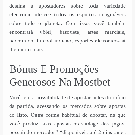
destina a apostadores sobre toda variedade
electronic oferece todos os esportes imagináveis
sobre todo o planeta. Com isso, você também
encontrará vôlei, basquete, artes marciais,
badminton, futebol indiano, esportes eletrônicos at
the muito mais.
Bónus E Promoções
Generosos Na Mostbet
Você tem a possibilidade de apostar antes do início
da partida, acessando os mercados sobre apostas
ao listo. Outra forma habitual de apostar, na que
você produz suas apostas maraudage dos jogos,
possuindo mercados” “disponíveis até 2 dias antes