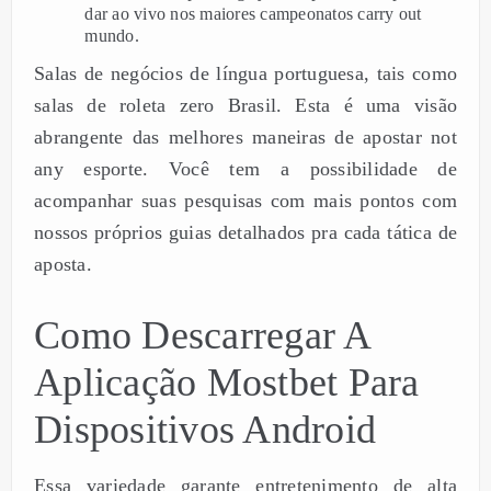
dar ao vivo nos maiores campeonatos carry out
mundo.
Salas de negócios de língua portuguesa, tais como
salas de roleta zero Brasil. Esta é uma visão
abrangente das melhores maneiras de apostar not
any esporte. Você tem a possibilidade de
acompanhar suas pesquisas com mais pontos com
nossos próprios guias detalhados pra cada tática de
aposta.
Como Descarregar A
Aplicação Mostbet Para
Dispositivos Android
Essa variedade garante entretenimento de alta