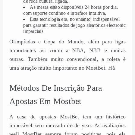
de rede cultural ligada.
As mesas estão disponíveis 24 horas por dia,
com suporte contínuo e interface intuitiva.
Esta tecnologia era, no entanto, indispensável
para garantir resultados de jogo aleatórios electronic
imparciais.
Olimpíadas e Copa do Mundo, além para ligas
importantes asi como a NBA, NBB e muitas
outras. Também muito convencional, a roleta é
uma atração muito importante no MostBet. Há
Métodos De Inscrição Para
Apostas Em Mostbet
A casa de apostas MostBet tem um histórico
impecável zero mercado desde year. As avaliações
weil MostBet sempre foram positivas, pois ela