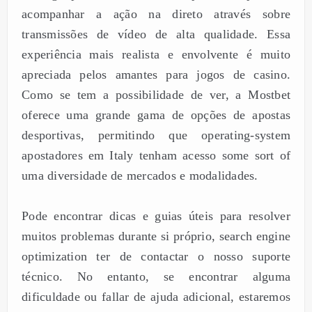
acompanhar a ação na direto através sobre
transmissões de vídeo de alta qualidade. Essa
experiência mais realista e envolvente é muito
apreciada pelos amantes para jogos de casino.
Como se tem a possibilidade de ver, a Mostbet
oferece uma grande gama de opções de apostas
desportivas, permitindo que operating-system
apostadores em Italy tenham acesso some sort of
uma diversidade de mercados e modalidades.
Pode encontrar dicas e guias úteis para resolver
muitos problemas durante si próprio, search engine
optimization ter de contactar o nosso suporte
técnico. No entanto, se encontrar alguma
dificuldade ou fallar de ajuda adicional, estaremos