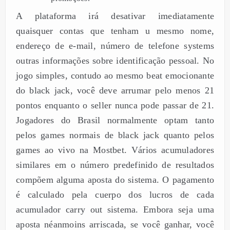
A plataforma irá desativar imediatamente
quaisquer contas que tenham u mesmo nome,
endereço de e-mail, número de telefone systems
outras informações sobre identificação pessoal. No
jogo simples, contudo ao mesmo beat emocionante
do black jack, você deve arrumar pelo menos 21
pontos enquanto o seller nunca pode passar de 21.
Jogadores do Brasil normalmente optam tanto
pelos games normais de black jack quanto pelos
games ao vivo na Mostbet. Vários acumuladores
similares em o número predefinido de resultados
compõem alguma aposta do sistema. O pagamento
é calculado pela cuerpo dos lucros de cada
acumulador carry out sistema. Embora seja uma
aposta néanmoins arriscada, se você ganhar, você