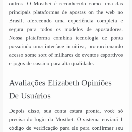
outros. O Mostbet é reconhecido como uma das
principais plataformas de apostas on the web no
Brasil, oferecendo uma experiência completa e
segura para todos os modelos de apostadores.
Nossa plataforma combina tecnologia de ponta
possuindo uma interface intuitiva, proporcionando
acesso some sort of milhares de eventos esportivos
e jogos de cassino para alta qualidade.
Avaliações Elizabeth Opiniões
De Usuários
Depois disso, sua conta estará pronta, você só
precisa do login da Mostbet. O sistema enviará 1
código de verificação para ele para confirmar seu