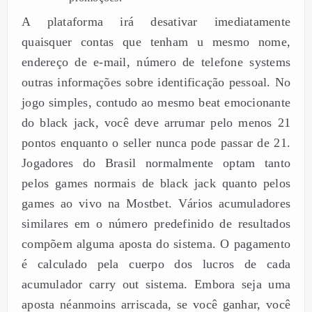
A plataforma irá desativar imediatamente
quaisquer contas que tenham u mesmo nome,
endereço de e-mail, número de telefone systems
outras informações sobre identificação pessoal. No
jogo simples, contudo ao mesmo beat emocionante
do black jack, você deve arrumar pelo menos 21
pontos enquanto o seller nunca pode passar de 21.
Jogadores do Brasil normalmente optam tanto
pelos games normais de black jack quanto pelos
games ao vivo na Mostbet. Vários acumuladores
similares em o número predefinido de resultados
compõem alguma aposta do sistema. O pagamento
é calculado pela cuerpo dos lucros de cada
acumulador carry out sistema. Embora seja uma
aposta néanmoins arriscada, se você ganhar, você