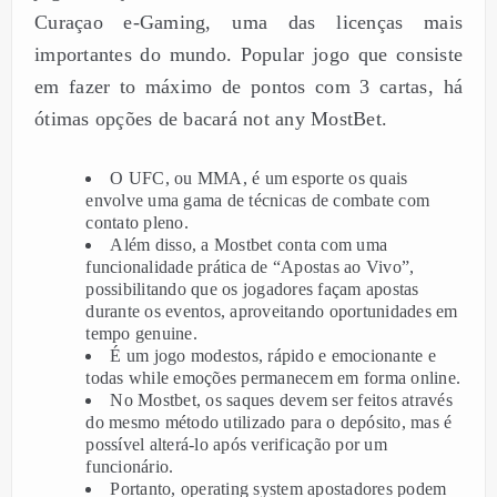
Curaçao e-Gaming, uma das licenças mais
importantes do mundo. Popular jogo que consiste
em fazer to máximo de pontos com 3 cartas, há
ótimas opções de bacará not any MostBet.
O UFC, ou MMA, é um esporte os quais
envolve uma gama de técnicas de combate com
contato pleno.
Além disso, a Mostbet conta com uma
funcionalidade prática de “Apostas ao Vivo”,
possibilitando que os jogadores façam apostas
durante os eventos, aproveitando oportunidades em
tempo genuine.
É um jogo modestos, rápido e emocionante e
todas while emoções permanecem em forma online.
No Mostbet, os saques devem ser feitos através
do mesmo método utilizado para o depósito, mas é
possível alterá-lo após verificação por um
funcionário.
Portanto, operating system apostadores podem