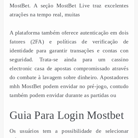
MostBet. A seção MostBet Live traz excelentes
atrações na tempo real, muitas
A plataforma também oferece autenticação em dois
fatores (2FA) e políticas de verificação de
identidade para garantir transações e contas con
seguridad. Trata-se ainda para um cassino
electronic casa de apostas compromissado através
do combate à lavagem sobre dinheiro. Apostadores
mhh MostBet podem envidar no pré-jogo, contudo
também podem envidar durante as partidas ou
Guia Para Login Mostbet
Os usuários tem a possibilidade de selecionar