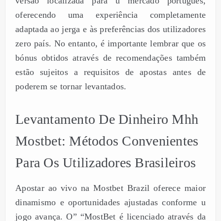
versão localizada para u mercado português,
oferecendo uma experiência completamente
adaptada ao jerga e às preferências dos utilizadores
zero país. No entanto, é importante lembrar que os
bónus obtidos através de recomendações também
estão sujeitos a requisitos de apostas antes de
poderem se tornar levantados.
Levantamento De Dinheiro Mhh
Mostbet: Métodos Convenientes
Para Os Utilizadores Brasileiros
Apostar ao vivo na Mostbet Brazil oferece maior
dinamismo e oportunidades ajustadas conforme u
jogo avança. O” “MostBet é licenciado através da