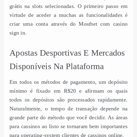
grátis na slots selecionadas. O primeiro passo em
virtude de aceder a muchas as funcionalidades é
criar uma conta através do Mostbet com casino
sign in.
Apostas Desportivas E Mercados
Disponíveis Na Plataforma
Em todos os métodos de pagamento, um depósito
mínimo é fixado em R$20 e afirmam os quais
todos os depósitos são processados rapidamente.
Naturalmente, o tempo de transação depende na
grande parte do método que você decidir. As áreas
para cassinos ao listo se tornaram bem importantes
para operating-system clientes de cassinos online.