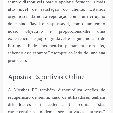
sempre disponíveis para o apoiar e fornecer u mais
alto nível de satisfação do cliente. Estamos
orgulhosos da nossa reputação como um cirujano
de casino fiável e responsável, como também o
nosso objectivo é proporcionar-lhe uma
experiência de jogo agradável e segura no ano de
Portugal. Pode encomendar plenamente em nós,
sabendo que estamos” “sempre ao lado de uma sua
protecção.
Apostas Esportivas Online
A Mostbet PT também disponibiliza opções de
recuperação de senha, caso os utilizadores tenham
dificuldades em aceder à tua conta. Estas
características podem ser ativadas através”