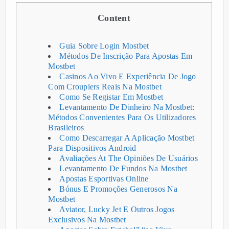
Content
Guia Sobre Login Mostbet
Métodos De Inscrição Para Apostas Em
Mostbet
Casinos Ao Vivo E Experiência De Jogo
Com Croupiers Reais Na Mostbet
Como Se Registar Em Mostbet
Levantamento De Dinheiro Na Mostbet:
Métodos Convenientes Para Os Utilizadores
Brasileiros
Como Descarregar A Aplicação Mostbet
Para Dispositivos Android
Avaliações At The Opiniões De Usuários
Levantamento De Fundos Na Mostbet
Apostas Esportivas Online
Bónus E Promoções Generosos Na
Mostbet
Aviator, Lucky Jet E Outros Jogos
Exclusivos Na Mostbet