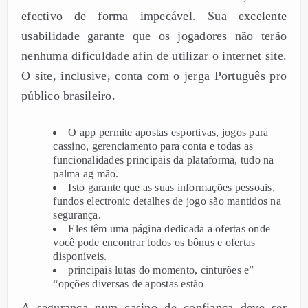
efectivo de forma impecável. Sua excelente
usabilidade garante que os jogadores não terão
nenhuma dificuldade afin de utilizar o internet site.
O site, inclusive, conta com o jerga Português pro
público brasileiro.
O app permite apostas esportivas, jogos para
cassino, gerenciamento para conta e todas as
funcionalidades principais da plataforma, tudo na
palma ag mão.
Isto garante que as suas informações pessoais,
fundos electronic detalhes de jogo são mantidos na
segurança.
Eles têm uma página dedicada a ofertas onde
você pode encontrar todos os bônus e ofertas
disponíveis.
principais lutas do momento, cinturões e”
“opções diversas de apostas estão
A segurança num casino de confiança deve ser