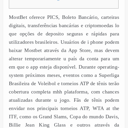
MostBet oferece PICS, Boleto Bancário, carteiras
digitais, transferências bancárias e criptomoedas lo
que opções de deposito seguras e rápidas para
utilizadores brasileiros. Usuários de i phone podem
baixar Mostbet através da App Store, mas devem
alterar temporariamente u país da conta para um
em que o app esteja disponível. Durante operating-
system próximos meses, eventos como a Superliga
Brasileira de Voleibol e torneios ATP de tênis terão
cobertura completa mhh plataforma, com chances
atualizadas durante u jogo. Fãs de tênis podem
envidar nos principais torneios ATP, WTA at the
ITF, como os Grand Slams, Copa do mundo Davis,
Billie Jean King Glass e outros através da