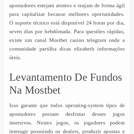
apostadores estejam atentos e reajam de forma ágil
para capitalizar because melhores oportunidades.
O suporte técnico está disponível 24 horas por dia,
seven dias por hebdómada. Para questões rápidas,
existe um canal Mostbet casino telegram onde a
comunidade partilha dicas elizabeth informações
úteis.
Levantamento De Fundos
Na Mostbet
Isso garante que todos operating-system tipos de
apostadores possam desfrutar desses jogos
imersivos. Nestes jogos, os jogadores podem
interagir possuindo os dealers, produzir apostas e