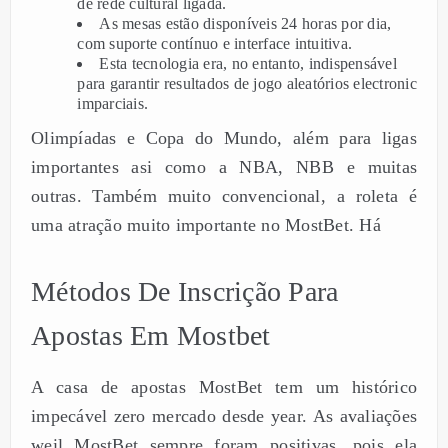
de rede cultural ligada.
As mesas estão disponíveis 24 horas por dia,
com suporte contínuo e interface intuitiva.
Esta tecnologia era, no entanto, indispensável
para garantir resultados de jogo aleatórios electronic
imparciais.
Olimpíadas e Copa do Mundo, além para ligas
importantes asi como a NBA, NBB e muitas
outras. Também muito convencional, a roleta é
uma atração muito importante no MostBet. Há
Métodos De Inscrição Para
Apostas Em Mostbet
A casa de apostas MostBet tem um histórico
impecável zero mercado desde year. As avaliações
weil MostBet sempre foram positivas, pois ela