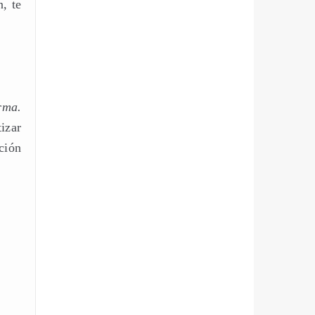
, te
rma.
izar
ción