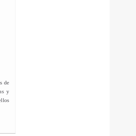
s de
as y
llos