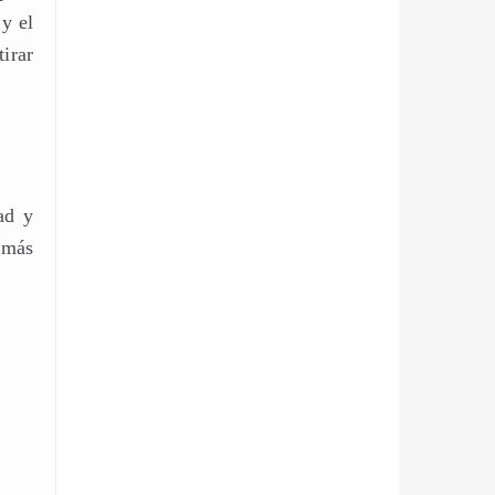
 y el
irar
ad y
 más