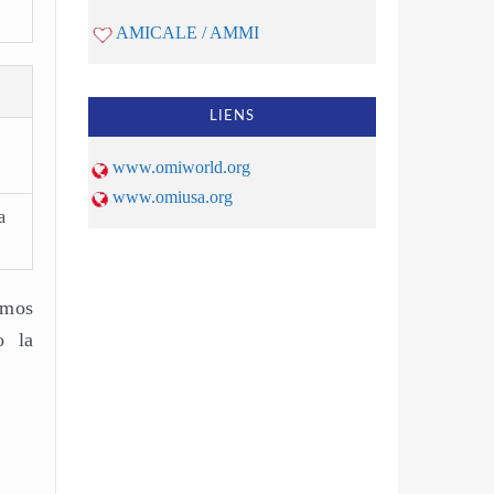
AMICALE / AMMI
LIENS
www.omiworld.org
www.omiusa.org
a
amos
o la