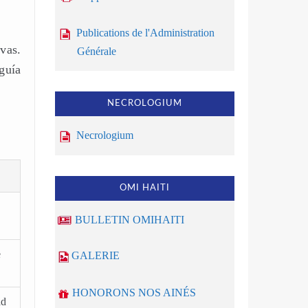
Publications de l'Administration
vas.
Générale
guía
NECROLOGIUM
Necrologium
OMI HAITI
BULLETIN OMIHAITI
e
GALERIE
HONORONS NOS AINÉS
ad