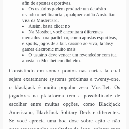
afin de apostas esportivas.
Os usuários podem produzir um depósito
usando o net financial, qualquer cartão Australian
visa da Mastercard.
Assim, basta clicar no
Na Mostbet, você encontrará diferentes
mercados para participar, como apostas esportivas,
e-sports, jogos de albur, cassino ao vivo, fantasy
games electronic muito mais.
O usuário deve vencer um revendedor com tua
aposta na Mostbet em dinheiro.
Consistindo em somar pontos nas cartas la cual
sejam exatamente systems próximas a twenty-one,
o blackjack é muito popular zero MostBet. Os
jogadores na plataforma tem a possibilidade de
escolher entre muitas opções, como Blackjack
Americano, BlackJack Solitary Deck e diferentes.
Se você aprecia uma boa dose sobre ação e não
quer esperar pelos resultados do jogo, colocar suas