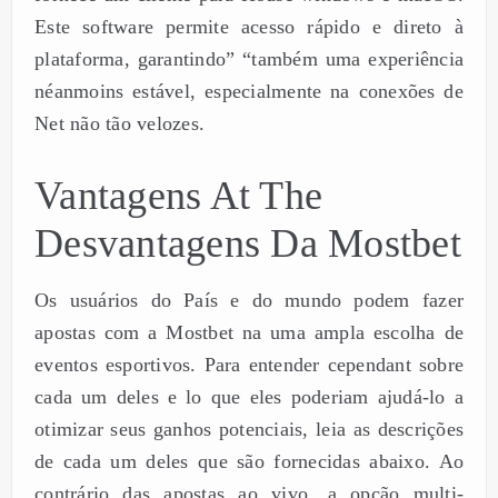
Este software permite acesso rápido e direto à
plataforma, garantindo” “também uma experiência
néanmoins estável, especialmente na conexões de
Net não tão velozes.
Vantagens At The
Desvantagens Da Mostbet
Os usuários do País e do mundo podem fazer
apostas com a Mostbet na uma ampla escolha de
eventos esportivos. Para entender cependant sobre
cada um deles e lo que eles poderiam ajudá-lo a
otimizar seus ganhos potenciais, leia as descrições
de cada um deles que são fornecidas abaixo. Ao
contrário das apostas ao vivo, a opção multi-