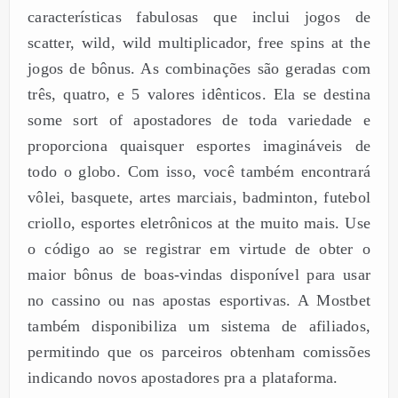
características fabulosas que inclui jogos de
scatter, wild, wild multiplicador, free spins at the
jogos de bônus. As combinações são geradas com
três, quatro, e 5 valores idênticos. Ela se destina
some sort of apostadores de toda variedade e
proporciona quaisquer esportes imagináveis de
todo o globo. Com isso, você também encontrará
vôlei, basquete, artes marciais, badminton, futebol
criollo, esportes eletrônicos at the muito mais. Use
o código ao se registrar em virtude de obter o
maior bônus de boas-vindas disponível para usar
no cassino ou nas apostas esportivas. A Mostbet
também disponibiliza um sistema de afiliados,
permitindo que os parceiros obtenham comissões
indicando novos apostadores pra a plataforma.