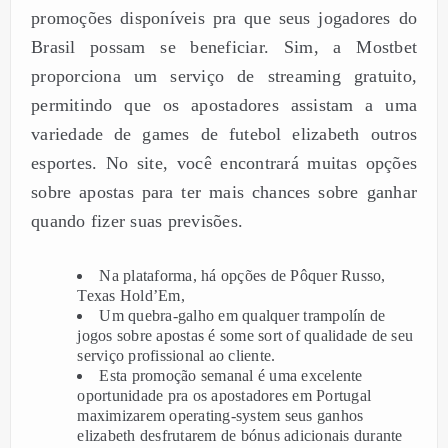
promoções disponíveis pra que seus jogadores do
Brasil possam se beneficiar. Sim, a Mostbet
proporciona um serviço de streaming gratuito,
permitindo que os apostadores assistam a uma
variedade de games de futebol elizabeth outros
esportes. No site, você encontrará muitas opções
sobre apostas para ter mais chances sobre ganhar
quando fizer suas previsões.
Na plataforma, há opções de Pôquer Russo,
Texas Hold’Em,
Um quebra-galho em qualquer trampolín de
jogos sobre apostas é some sort of qualidade de seu
serviço profissional ao cliente.
Esta promoção semanal é uma excelente
oportunidade pra os apostadores em Portugal
maximizarem operating-system seus ganhos
elizabeth desfrutarem de bónus adicionais durante