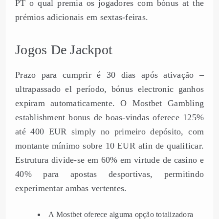
PT o qual premia os jogadores com bónus at the
prémios adicionais em sextas-feiras.
Jogos De Jackpot
Prazo para cumprir é 30 dias após ativação –
ultrapassado el período, bónus electronic ganhos
expiram automaticamente. O Mostbet Gambling
establishment bonus de boas-vindas oferece 125%
até 400 EUR simply no primeiro depósito, com
montante mínimo sobre 10 EUR afin de qualificar.
Estrutura divide-se em 60% em virtude de casino e
40% para apostas desportivas, permitindo
experimentar ambas vertentes.
A Mostbet oferece alguma opção totalizadora