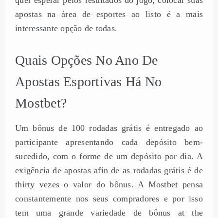
apostas na área de esportes ao listo é a mais
interessante opção de todas.
Quais Opções No Ano De
Apostas Esportivas Há No
Mostbet?
Um bônus de 100 rodadas grátis é entregado ao
participante apresentando cada depósito bem-
sucedido, com o forme de um depósito por dia. A
exigência de apostas afin de as rodadas grátis é de
thirty vezes o valor do bônus. A Mostbet pensa
constantemente nos seus compradores e por isso
tem uma grande variedade de bônus at the