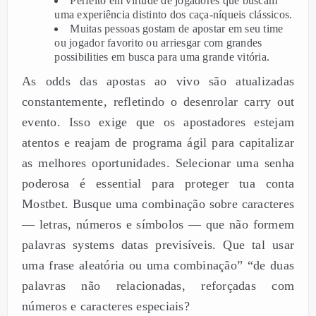
Perfeito em virtude de jogadores que buscam
uma experiência distinto dos caça-níqueis clássicos.
Muitas pessoas gostam de apostar em seu time
ou jogador favorito ou arriesgar com grandes
possibilities em busca para uma grande vitória.
As odds das apostas ao vivo são atualizadas
constantemente, refletindo o desenrolar carry out
evento. Isso exige que os apostadores estejam
atentos e reajam de programa ágil para capitalizar
as melhores oportunidades. Selecionar uma senha
poderosa é essential para proteger tua conta
Mostbet. Busque uma combinação sobre caracteres
— letras, números e símbolos — que não formem
palavras systems datas previsíveis. Que tal usar
uma frase aleatória ou uma combinação” “de duas
palavras não relacionadas, reforçadas com
números e caracteres especiais?