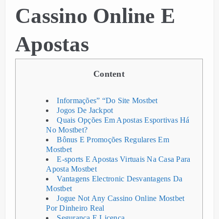
Cassino Online E
Apostas
Content
Informações” “Do Site Mostbet
Jogos De Jackpot
Quais Opções Em Apostas Esportivas Há
No Mostbet?
Bônus E Promoções Regulares Em
Mostbet
E-sports E Apostas Virtuais Na Casa Para
Aposta Mostbet
Vantagens Electronic Desvantagens Da
Mostbet
Jogue Not Any Cassino Online Mostbet
Por Dinheiro Real
Segurança E Licença