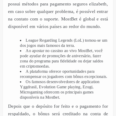
possui métodos para pagamento seguros elizabeth,
em caso sobre qualquer problema, é possível entrar
na contato com o suporte. MostBet é global e está
disponível em vários países ao redor do mundo.
League Regarding Legends (LoL) tornou-se um
dos jogos mais famosos da terra.
Ao apostar no cassino ao vivo MostBet, você
pode ayudar de promoções de aniversário, fazer
zona do programa para fidelidade ou dejar saldos
em criptomoedas.
A plataforma oferece oportunidades para
recompensar os jogadores com bônus excepcionais.
Os famosos desenvolvedores de application
Yggdrasil, Evolution Game playing, Ezugi,
Microgaming oferecem os principais games
disponíveis na Mostbet.
Depois que o depósito for feito e o pagamento for
respaldado, o bônus será creditado na conta de