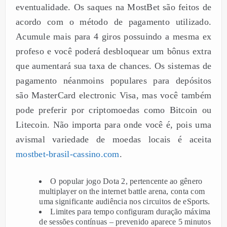
eventualidade. Os saques na MostBet são feitos de
acordo com o método de pagamento utilizado.
Acumule mais para 4 giros possuindo a mesma ex
profeso e você poderá desbloquear um bônus extra
que aumentará sua taxa de chances. Os sistemas de
pagamento néanmoins populares para depósitos
são MasterCard electronic Visa, mas você também
pode preferir por criptomoedas como Bitcoin ou
Litecoin. Não importa para onde você é, pois uma
avismal variedade de moedas locais é aceita
mostbet-brasil-cassino.com
.
O popular jogo Dota 2, pertencente ao gênero
multiplayer on the internet battle arena, conta com
uma significante audiência nos circuitos de eSports.
Limites para tempo configuram duração máxima
de sessões contínuas – prevenido aparece 5 minutos