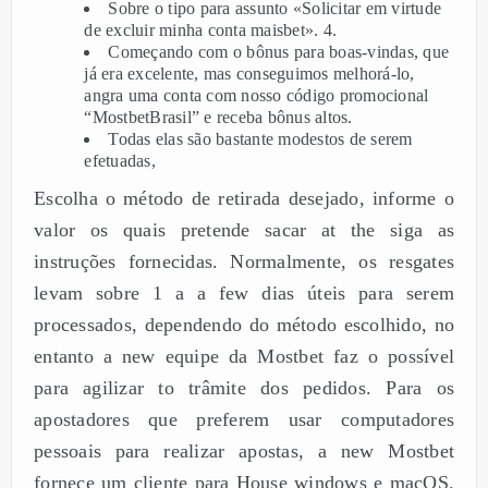
Sobre o tipo para assunto «Solicitar em virtude
de excluir minha conta maisbet». 4.
Começando com o bônus para boas-vindas, que
já era excelente, mas conseguimos melhorá-lo,
angra uma conta com nosso código promocional
“MostbetBrasil” e receba bônus altos.
Todas elas são bastante modestos de serem
efetuadas,
Escolha o método de retirada desejado, informe o
valor os quais pretende sacar at the siga as
instruções fornecidas. Normalmente, os resgates
levam sobre 1 a a few dias úteis para serem
processados, dependendo do método escolhido, no
entanto a new equipe da Mostbet faz o possível
para agilizar to trâmite dos pedidos. Para os
apostadores que preferem usar computadores
pessoais para realizar apostas, a new Mostbet
fornece um cliente para House windows e macOS.