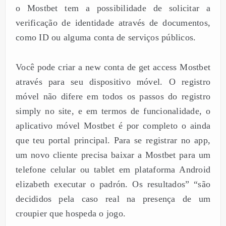
o Mostbet tem a possibilidade de solicitar a
verificação de identidade através de documentos,
como ID ou alguma conta de serviços públicos.
Você pode criar a new conta de get access Mostbet
através para seu dispositivo móvel. O registro
móvel não difere em todos os passos do registro
simply no site, e em termos de funcionalidade, o
aplicativo móvel Mostbet é por completo o ainda
que teu portal principal. Para se registrar no app,
um novo cliente precisa baixar a Mostbet para um
telefone celular ou tablet em plataforma Android
elizabeth executar o padrón. Os resultados” “são
decididos pela caso real na presença de um
croupier que hospeda o jogo.