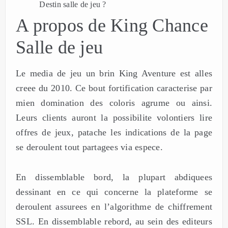
Destin salle de jeu ?
A propos de King Chance
Salle de jeu
Le media de jeu un brin King Aventure est alles
creee du 2010. Ce bout fortification caracterise par
mien domination des coloris agrume ou ainsi.
Leurs clients auront la possibilite volontiers lire
offres de jeux, patache les indications de la page
se deroulent tout partagees via espece.
En dissemblable bord, la plupart abdiquees
dessinant en ce qui concerne la plateforme se
deroulent assurees en l’algorithme de chiffrement
SSL. En dissemblable rebord, au sein des editeurs