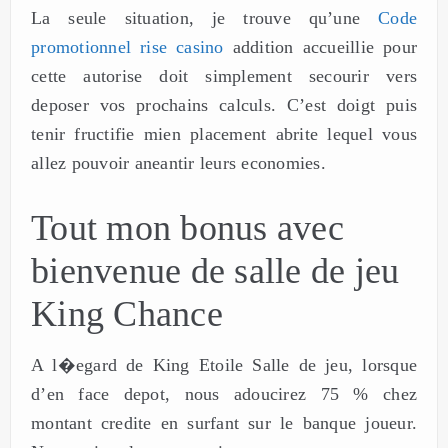
La seule situation, je trouve qu’une
Code
promotionnel rise casino
addition accueillie pour
cette autorise doit simplement secourir vers
deposer vos prochains calculs. C’est doigt puis
tenir fructifie mien placement abrite lequel vous
allez pouvoir aneantir leurs economies.
Tout mon bonus avec
bienvenue de salle de jeu
King Chance
A l�egard de King Etoile Salle de jeu, lorsque
d’en face depot, nous adoucirez 75 % chez
montant credite en surfant sur le banque joueur.