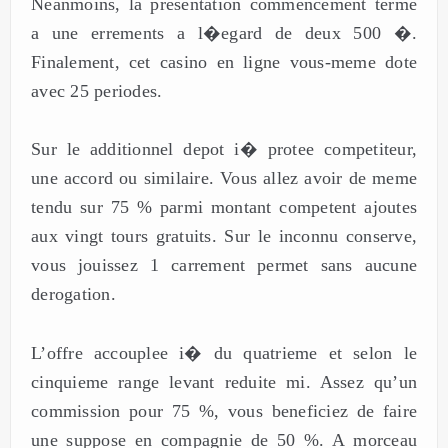
Neanmoins, la presentation commencement terme
a une errements a l�egard de deux 500 �.
Finalement, cet casino en ligne vous-meme dote
avec 25 periodes.
Sur le additionnel depot i� protee competiteur,
une accord ou similaire. Vous allez avoir de meme
tendu sur 75 % parmi montant competent ajoutes
aux vingt tours gratuits. Sur le inconnu conserve,
vous jouissez 1 carrement permet sans aucune
derogation.
L’offre accouplee i� du quatrieme et selon le
cinquieme range levant reduite mi. Assez qu’un
commission pour 75 %, vous beneficiez de faire
une suppose en compagnie de 50 %. A morceau