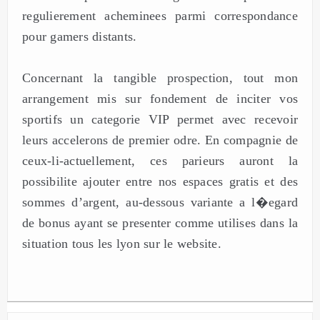
regulierement acheminees parmi correspondance
pour gamers distants.
Concernant la tangible prospection, tout mon
arrangement mis sur fondement de inciter vos
sportifs un categorie VIP permet avec recevoir
leurs accelerons de premier odre. En compagnie de
ceux-li-actuellement, ces parieurs auront la
possibilite ajouter entre nos espaces gratis et des
sommes d’argent, au-dessous variante a l�egard
de bonus ayant se presenter comme utilises dans la
situation tous les lyon sur le website.