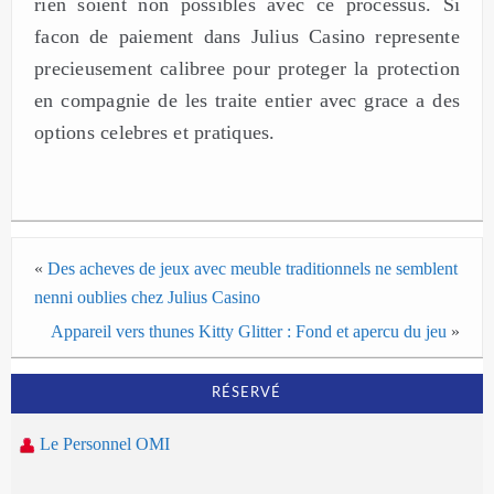
rien soient non possibles avec ce processus. Si
facon de paiement dans Julius Casino represente
precieusement calibree pour proteger la protection
en compagnie de les traite entier avec grace a des
options celebres et pratiques.
«
Des acheves de jeux avec meuble traditionnels ne semblent
nenni oublies chez Julius Casino
Appareil vers thunes Kitty Glitter : Fond et apercu du jeu
»
RÉSERVÉ
Le Personnel OMI