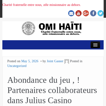
Charité fraternelle entre nous, zèle missionnaire au dehors.
ACCUEIL
Posted on
May 5, 2026
by
Joint Gasner
Posted in
ORGANISATION DE LA PROVINCE
Uncategorized
PRÉSENCE OMI
Abondance du jeu , !
Partenaires collaborateurs
CRUNITEHC
dans Julius Casino
NOUS CONTACTER