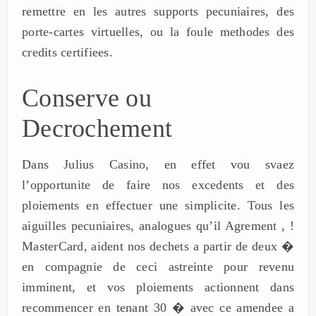
remettre en les autres supports pecuniaires, des
porte-cartes virtuelles, ou la foule methodes des
credits certifiees.
Conserve ou
Decrochement
Dans Julius Casino, en effet vou svaez
l’opportunite de faire nos excedents et des
ploiements en effectuer une simplicite. Tous les
aiguilles pecuniaires, analogues qu’il Agrement , !
MasterCard, aident nos dechets a partir de deux �
en compagnie de ceci astreinte pour revenu
imminent, et vos ploiements actionnent dans
recommencer en tenant 30 � avec ce amendee a