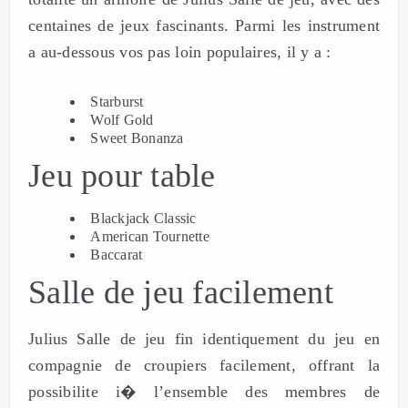
centaines de jeux fascinants. Parmi les instrument
a au-dessous vos pas loin populaires, il y a :
Starburst
Wolf Gold
Sweet Bonanza
Jeu pour table
Blackjack Classic
American Tournette
Baccarat
Salle de jeu facilement
Julius Salle de jeu fin identiquement du jeu en
compagnie de croupiers facilement, offrant la
possibilite i� l’ensemble des membres de