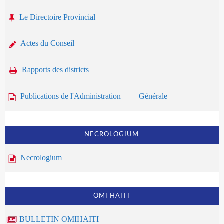
Le Directoire Provincial
Actes du Conseil
Rapports des districts
Publications de l'Administration Générale
NECROLOGIUM
Necrologium
OMI HAITI
BULLETIN OMIHAITI