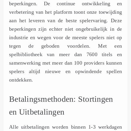
beperkingen. De continue ontwikkeling en
verbetering van het platform toont onze toewijding
aan het leveren van de beste spelervaring. Deze
beperkingen zijn echter niet ongebruikelijk in de
industrie en wegen voor de meeste spelers niet op
tegen de geboden voordelen. Met een
spelbibliotheek van meer dan 7600 titels en
samenwerking met meer dan 100 providers kunnen
spelers altijd nieuwe en opwindende spellen
ontdekken.
Betalingsmethoden: Stortingen
en Uitbetalingen
Alle uitbetalingen worden binnen 1-3 werkdagen