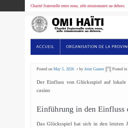
Charité fraternelle entre nous, zèle missionnaire au dehors.
ACCUEIL
ORGANISATION DE LA PROVI
Posted on
May 5, 2026
by
Joint Gasner
Posted i
Der Einfluss von Glücksspiel auf lokal
casino
Einführung in den Einfluss 
Das Glücksspiel hat sich in den letzten 