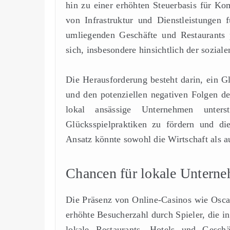
hin zu einer erhöhten Steuerbasis für Ko
von Infrastruktur und Dienstleistungen 
umliegenden Geschäfte und Restaurants 
sich, insbesondere hinsichtlich der sozia
Die Herausforderung besteht darin, ein G
und den potenziellen negativen Folgen d
lokal ansässige Unternehmen unters
Glücksspielpraktiken zu fördern und die
Ansatz könnte sowohl die Wirtschaft als a
Chancen für lokale Untern
Die Präsenz von Online-Casinos wie Oscar
erhöhte Besucherzahl durch Spieler, die 
lokale Restaurants, Hotels und Gesch