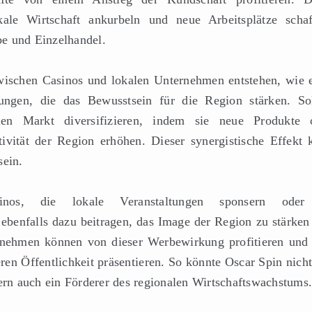
ale Wirtschaft ankurbeln und neue Arbeitsplätze schaf
e und Einzelhandel.
wischen Casinos und lokalen Unternehmen entstehen, wie 
ungen, die das Bewusstsein für die Region stärken. So
en Markt diversifizieren, indem sie neue Produkte 
ktivität der Region erhöhen. Dieser synergistische Effekt 
sein.
nos, die lokale Veranstaltungen sponsern ode
ebenfalls dazu beitragen, das Image der Region zu stärken
rnehmen können von dieser Werbewirkung profitieren und 
ren Öffentlichkeit präsentieren. So könnte Oscar Spin nicht
dern auch ein Förderer des regionalen Wirtschaftswachstums.