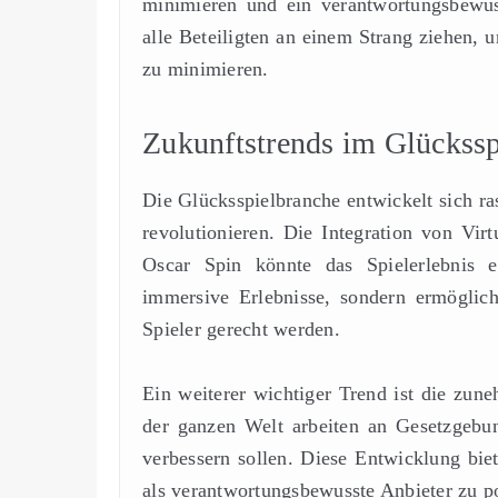
minimieren und ein verantwortungsbewuss
alle Beteiligten an einem Strang ziehen, 
zu minimieren.
Zukunftstrends im Glückssp
Die Glücksspielbranche entwickelt sich ra
revolutionieren. Die Integration von Vir
Oscar Spin könnte das Spielerlebnis e
immersive Erlebnisse, sondern ermöglich
Spieler gerecht werden.
Ein weiterer wichtiger Trend ist die zun
der ganzen Welt arbeiten an Gesetzgebun
verbessern sollen. Diese Entwicklung biet
als verantwortungsbewusste Anbieter zu p