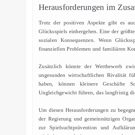
Herausforderungen im Zus
Trotz der positiven Aspekte gibt es au
Glücksspiels einhergehen. Eine der größt
sozialen Konsequenzen. Wenn Glücksspi
finanziellen Problemen und familiären Kon
Zusätzlich könnte der Wettbewerb zwi
ungesunden wirtschaftlichen Rivalität f
haben, können kleinere Geschäfte S
Ungleichgewicht führen, das langfristig di
Um diesen Herausforderungen zu begegne
der Regierung und gemeinnützigen Organ
zur Spielsuchtprävention und Aufklär