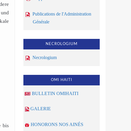
dere
 und
Publications de l'Administration
kale
Générale
NECROLOGIUM
Necrologium
OMI HAITI
BULLETIN OMIHAITI
GALERIE
HONORONS NOS AINÉS
 bis