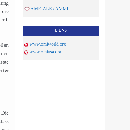
lung
AMICALE / AMMI
 die
 mit
LIENS
www.omiworld.org
ilen
www.omiusa.org
rmen
sste
rter
 Die
dass
iese