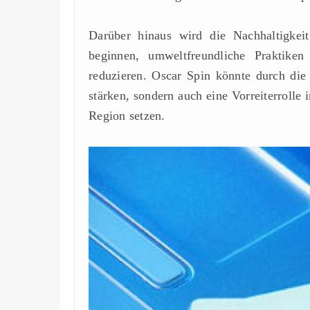
Darüber hinaus wird die Nachhaltigkei
beginnen, umweltfreundliche Praktike
reduzieren. Oscar Spin könnte durch die
stärken, sondern auch eine Vorreiterrolle
Region setzen.