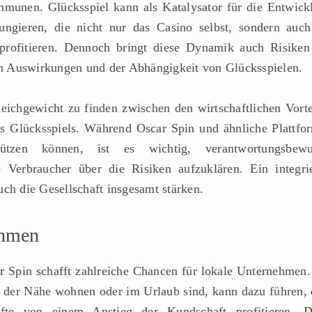
mmunen. Glücksspiel kann als Katalysator für die Entwick
fungieren, die nicht nur das Casino selbst, sondern auch
profitieren. Dennoch bringt diese Dynamik auch Risiken
len Auswirkungen und der Abhängigkeit von Glücksspielen.
leichgewicht zu finden zwischen den wirtschaftlichen Vorte
es Glücksspiels. Während Oscar Spin und ähnliche Plattfo
tützen können, ist es wichtig, verantwortungsbewu
 Verbraucher über die Risiken aufzuklären. Ein integrie
uch die Gesellschaft insgesamt stärken.
ehmen
 Spin schafft zahlreiche Chancen für lokale Unternehmen.
in der Nähe wohnen oder im Urlaub sind, kann dazu führen, 
äfte von einem Anstieg der Kundschaft profitieren. D