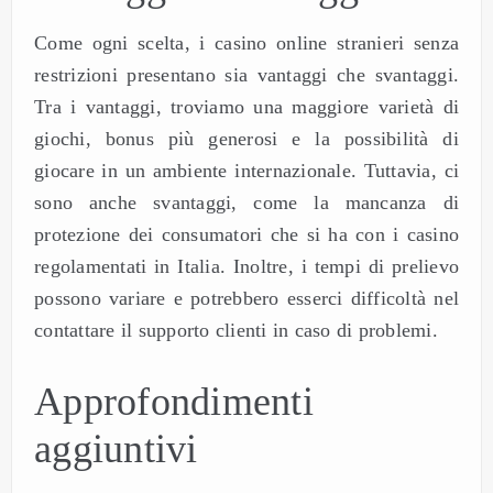
Come ogni scelta, i casino online stranieri senza
restrizioni presentano sia vantaggi che svantaggi.
Tra i vantaggi, troviamo una maggiore varietà di
giochi, bonus più generosi e la possibilità di
giocare in un ambiente internazionale. Tuttavia, ci
sono anche svantaggi, come la mancanza di
protezione dei consumatori che si ha con i casino
regolamentati in Italia. Inoltre, i tempi di prelievo
possono variare e potrebbero esserci difficoltà nel
contattare il supporto clienti in caso di problemi.
Approfondimenti
aggiuntivi