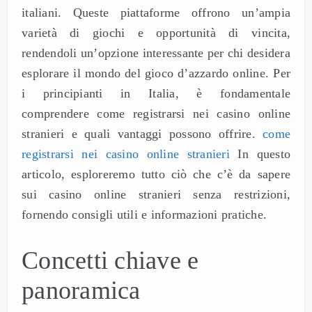
italiani. Queste piattaforme offrono un’ampia
varietà di giochi e opportunità di vincita,
rendendoli un’opzione interessante per chi desidera
esplorare il mondo del gioco d’azzardo online. Per
i principianti in Italia, è fondamentale
comprendere come registrarsi nei casino online
stranieri e quali vantaggi possono offrire.
come
registrarsi nei casino online stranieri
In questo
articolo, esploreremo tutto ciò che c’è da sapere
sui casino online stranieri senza restrizioni,
fornendo consigli utili e informazioni pratiche.
Concetti chiave e
panoramica