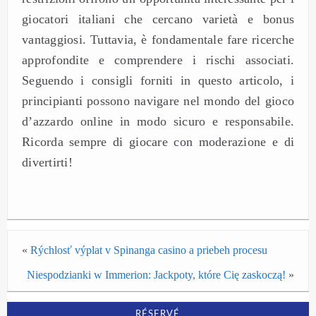
giocatori italiani che cercano varietà e bonus
vantaggiosi. Tuttavia, è fondamentale fare ricerche
approfondite e comprendere i rischi associati.
Seguendo i consigli forniti in questo articolo, i
principianti possono navigare nel mondo del gioco
d’azzardo online in modo sicuro e responsabile.
Ricorda sempre di giocare con moderazione e di
divertirti!
«
Rýchlosť výplat v Spinanga casino a priebeh procesu
Niespodzianki w Immerion: Jackpoty, które Cię zaskoczą!
»
RÉSERVÉ