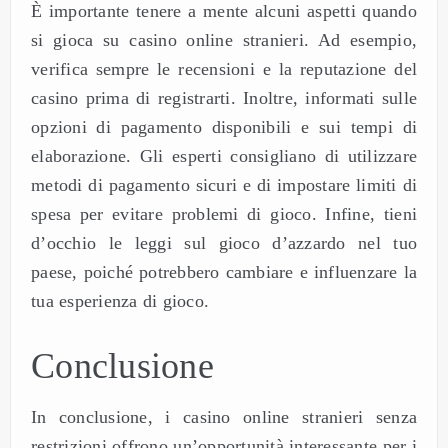
È importante tenere a mente alcuni aspetti quando
si gioca su casino online stranieri. Ad esempio,
verifica sempre le recensioni e la reputazione del
casino prima di registrarti. Inoltre, informati sulle
opzioni di pagamento disponibili e sui tempi di
elaborazione. Gli esperti consigliano di utilizzare
metodi di pagamento sicuri e di impostare limiti di
spesa per evitare problemi di gioco. Infine, tieni
d’occhio le leggi sul gioco d’azzardo nel tuo
paese, poiché potrebbero cambiare e influenzare la
tua esperienza di gioco.
Conclusione
In conclusione, i casino online stranieri senza
restrizioni offrono un’opportunità interessante per i