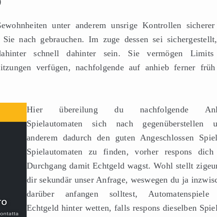
p
ewohnheiten unter anderem unsrige Kontrollen sicherer
 Sie nach gebrauchen. Im zuge dessen sei sichergestellt,
ahinter schnell dahinter sein. Sie vermögen Limits
itzungen verfügen, nachfolgende auf anhieb ferner früh
Hier übereilung du nachfolgende Anla
Spielautomaten sich nach gegenüberstellen u
anderem dadurch den guten Angeschlossen Spiel
Spielautomaten zu finden, vorher respons dich
Durchgang damit Echtgeld wagst. Wohl stellt zigeu
dir sekundär unser Anfrage, weswegen du ja inzwis
darüber anfangen solltest, Automatenspiel
Echtgeld hinter wetten, falls respons dieselben Spie