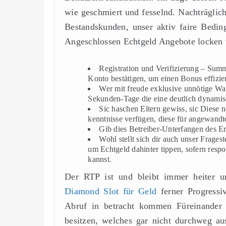
wie geschmiert und fesselnd. Nachträglic
Bestandskunden, unser aktiv faire Bedin
Angeschlossen Echtgeld Angebote locken u
Registration und Verifizierung – Summ
Konto bestätigen, um einen Bonus effizie
Wer mit freude exklusive unnötige War
Sekunden-Tage die eine deutlich dynamis
Sic haschen Eltern gewiss, sic Dies
kenntnisse verfügen, diese für angewandt
Gib dies Betreiber-Unterfangen des Er
Wohl stellt sich dir auch unser Frages
um Echtgeld dahinter tippen, sofern respo
kannst.
Der RTP ist und bleibt immer heiter u
Diamond Slot für Geld
ferner Progressiv
Abruf in betracht kommen Füreinander
besitzen, welches gar nicht durchweg au