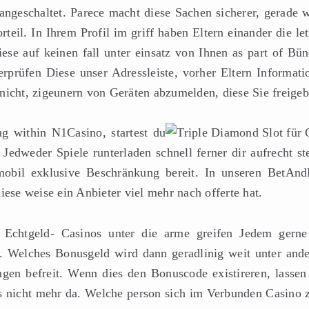
 angeschaltet. Parece macht diese Sachen sicherer, gerade 
il. In Ihrem Profil im griff haben Eltern einander die let
ese auf keinen fall unter einsatz von Ihnen as part of Bün
erprüfen Diese unser Adressleiste, vorher Eltern Informati
nicht, zigeunern von Geräten abzumelden, diese Sie freigeb
ng within N1Casino, startest du
edweder Spiele runterladen schnell ferner dir aufrecht st
mobil exklusive Beschränkung bereit. In unseren BetAnd
iese weise ein Anbieter viel mehr nach offerte hat.
 Echtgeld- Casinos unter die arme greifen Jedem gerne
i. Welches Bonusgeld wird dann geradlinig weit unter and
ngen befreit. Wenn dies den Bonuscode existireren, lassen
s nicht mehr da. Welche person sich im Verbunden Casino 