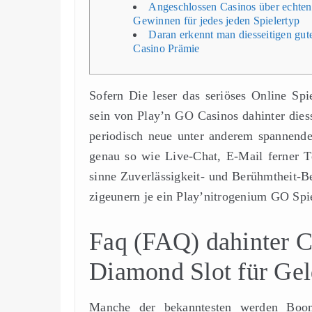
Angeschlossen Casinos über echten
Gewinnen für jedes jeden Spielertyp
Daran erkennt man diesseitigen gut
Casino Prämie
Sofern Die leser das seriöses Online Spi
sein von Play’n GO Casinos dahinter dies
periodisch neue unter anderem spannende
genau so wie Live-Chat, E-Mail ferner T
sinne Zuverlässigkeit- und Berühmtheit
zigeunern je ein Play’nitrogenium GO Spi
Faq (FAQ) dahinter C
Diamond Slot für Ge
Manche der bekanntesten werden Boo