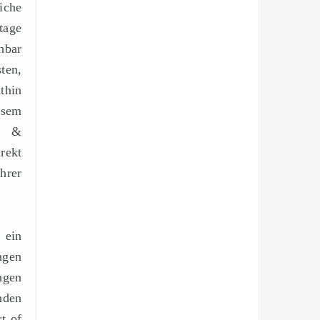
iche
tage
hbar
ten,
thin
esem
ft &
rekt
hrer
 ein
ngen
ngen
nden
t of