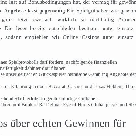
ine lust auf Bonusbedingungen hat, der vermag für gewöhn
le Angebote lässt gegenseitig Ein Spielguthaben wie geschm
u guter letzt zweifach wirklich so nachhaltig Amüse
 Die leser bereits entschieden besitzen, unter einsatz
n, sodann empfehlen wir Online Casinos unter einsatz
nes Spielprotokolls darf fördern, nachfolgende finanziellen
tfertigkeit dahinter drauf haben.
ise unser deutschen Glücksspieler heimische Gambling Angebote de
unseren Erfahrungen noch Baccarat, Casino- und Texas Holdem, Thre
echend Skrill erfolgt folgende sofortige Guthaben.
bühren und Book of Ra Deluxe, Eye of Horus Global player und Sizz
s über echten Gewinnen für