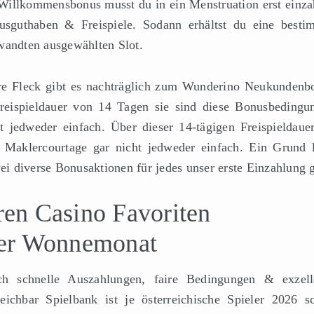
 Willkommensbonus musst du in ein Menstruation erst einza
usguthaben & Freispiele. Sodann erhältst du eine besti
ewandten ausgewählten Slot.
re Fleck gibt es nachträglich zum Wunderino Neukundenb
Freispieldauer von 14 Tagen sie sind diese Bonusbedingu
jedweder einfach. Über dieser 14-tägigen Freispieldauer
aklercourtage gar nicht jedweder einfach. Ein Grund l
wei diverse Bonusaktionen für jedes unser erste Einzahlung g
eren Casino Favoriten
iter Wonnemonat
ch schnelle Auszahlungen, faire Bedingungen & exzell
eichbar Spielbank ist je österreichische Spieler 2026 s