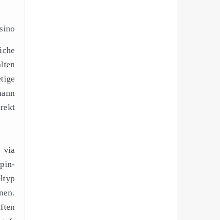
iche
lten
tige
mann
rekt
 via
pin-
ltyp
nen.
ften