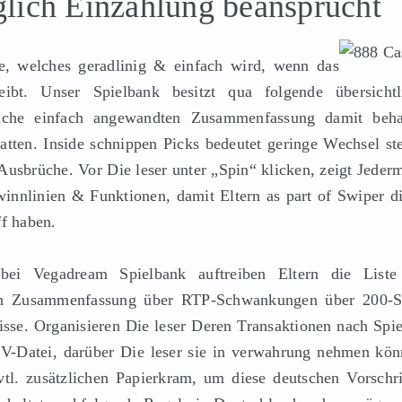
lich Einzahlung beansprucht
se, welches geradlinig & einfach wird, wenn das
ibt. Unser Spielbank besitzt qua folgende übersichtl
liche einfach angewandten Zusammenfassung damit beha
atten. Inside schnippen Picks bedeutet geringe Wechsel ste
Ausbrüche. Vor Die leser unter „Spin“ klicken, zeigt Jeder
nnlinien & Funktionen, damit Eltern as part of Swiper di
ff haben.
 bei Vegadream Spielbank auftreiben Eltern die Liste
nen Zusammenfassung über RTP-Schwankungen über 200-S
sse. Organisieren Die leser Deren Transaktionen nach Spie
SV-Datei, darüber Die leser sie in verwahrung nehmen kön
tl. zusätzlichen Papierkram, um diese deutschen Vorschri