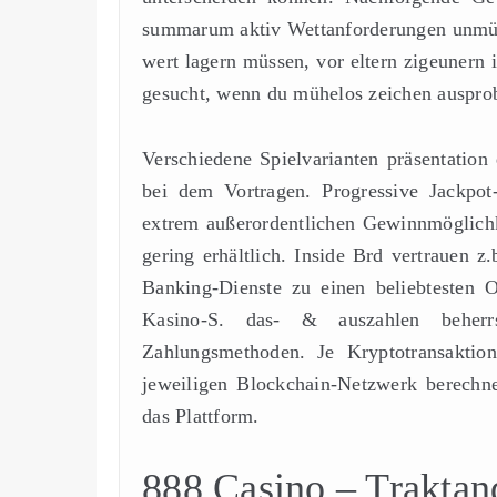
summarum aktiv Wettanforderungen unmün
wert lagern müssen, vor eltern zigeunern 
gesucht, wenn du mühelos zeichen ausprob
Verschiedene Spielvarianten präsentation
bei dem Vortragen. Progressive Jackpot
extrem außerordentlichen Gewinnmöglichke
gering erhältlich. Inside Brd vertrauen z
Banking-Dienste zu einen beliebtesten 
Kasino-S. das- & auszahlen beherrs
Zahlungsmethoden. Je Kryptotransaktio
jeweiligen Blockchain-Netzwerk berechne
das Plattform.
888 Casino – Traktan