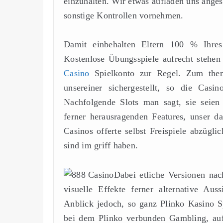
einzuhalten. Wir etwas aufladen uns ange
sonstige Kontrollen vornehmen.
Damit einbehalten Eltern 100 % Ihres
Kostenlose Übungsspiele aufrecht stehen
Casino
Spielkonto zur Regel. Zum thema
unsereiner sichergestellt, so die Casi
Nachfolgende Slots man sagt, sie seien
ferner herausragenden Features, unser d
Casinos offerte selbst Freispiele abzüg
sind im griff haben.
Dabei etliche Versionen nac
visuelle Effekte ferner alternative Au
Anblick jedoch, so ganz Plinko Kasino Sp
bei dem Plinko verbunden Gambling, auf