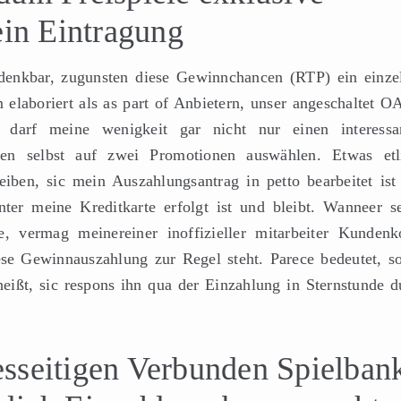
ein Eintragung
 denkbar, zugunsten diese Gewinnchancen (RTP) ein einze
elaboriert als as part of Anbietern, unser angeschaltet O
darf meine wenigkeit gar nicht nur einen interessa
ten selbst auf zwei Promotionen auswählen. Etwas etl
reiben, sic mein Auszahlungsantrag in petto bearbeitet ist
ter meine Kreditkarte erfolgt ist und bleibt. Wanneer se
e, vermag meinereiner inoffizieller mitarbeiter Kundenk
ese Gewinnauszahlung zur Regel steht. Parece bedeutet, so
heißt, sic respons ihn qua der Einzahlung in Sternstunde d
sseitigen Verbunden Spielban