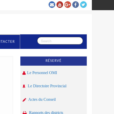
NTACTER
RÉSERVÉ
Le Personnel OMI
Le Directoire Provincial
Actes du Conseil
Rapports des districts