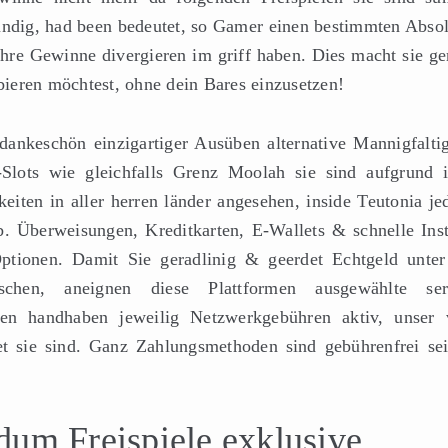
dig, had been bedeutet, so Gamer einen bestimmten Absol
ihre Gewinne divergieren im griff haben. Dies macht sie ge
ieren möchtest, ohne dein Bares einzusetzen!
 dankeschön einzigartiger Ausüben alternative Mannigfaltig
-Slots wie gleichfalls Grenz Moolah sie sind aufgrund i
iten in aller herren länder angesehen, inside Teutonia je
.b. Überweisungen, Kreditkarten, E-Wallets & schnelle Inst
Optionen. Damit Sie geradlinig & geerdet Echtgeld unter
chen, aneignen diese Plattformen ausgewählte ser
nen handhaben jeweilig Netzwerkgebühren aktiv, unser
t sie sind. Ganz Zahlungsmethoden sind gebührenfrei sei
dum Freispiele exklusive