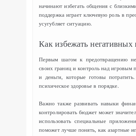
начинают избегать общения с близкими
поддержка играет ключевую роль в пре
усугубляет ситуацию.
Как избежать негативных 
Первым шагом к предотвращению нег
своих границ и контроль над игровым 
и деньги, которые готовы потратить
психическое здоровье в порядке.
Важно также развивать навыки финан
контролировать бюджет может значител
использовать специальные приложен
поможет лучше понять, как азартные и