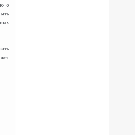
ию о
быть
нных
зать
ожет