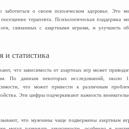
 заботиться о своем психическом здоровье. Это м
 посещение терапевта. Психологическая поддержка м
воги, связанных с азартными играми, и улучшить о
 и статистика
ают, что зависимость от азартных игр может приводи
вам. По данным некоторых исследований, около 
исимости, что может привести к различным пробле
ройства. Эти цифры подчеркивают важность вниматель
азывают, что мужчины чаще подвержены азартным иг
 могут развивать зависимости, особенно в конте