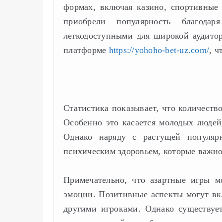
формах, включая казино, спортивные
приобрели популярность благодар
легкодоступными для широкой аудито
платформе
https://yohoho-bet-uz.com/
, ч
Статистика показывает, что количеств
Особенно это касается молодых людей
Однако наряду с растущей популяр
психическим здоровьем, которые важно
Примечательно, что азартные игры м
эмоции. Позитивные аспекты могут вк
другими игроками. Однако существует