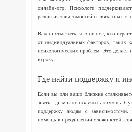
онлайн-игр. Психологи подчеркиваю
развития зависимостей и связанных с 
Важно отметить, что не все, кто играе
от индивидуальных факторов, таких к
психологических проблем. Это делает 
игроку.
Где найти поддержку и 
Если вы или ваши близкие сталкивает
знать, где можно получить помощь. С
поддержку людям с зависимостями. 
помощь в преодолении сложностей, свя