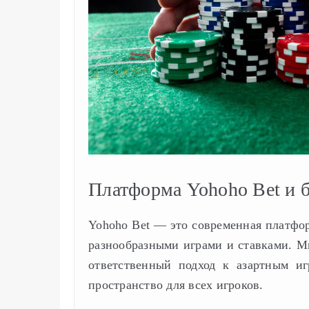
Платформа Yohoho Bet и 
Yohoho Bet — это современная платфор
разнообразными играми и ставками. М
ответственный подход к азартным иг
пространство для всех игроков.