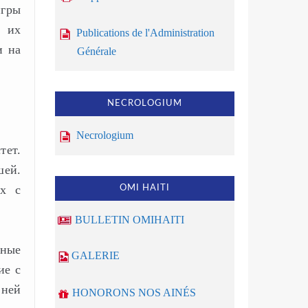
игры
 их
Publications de l'Administration
и на
Générale
NECROLOGIUM
Necrologium
тет.
шей.
ых с
OMI HAITI
BULLETIN OMIHAITI
ьные
GALERIE
ие с
 ней
HONORONS NOS AINÉS