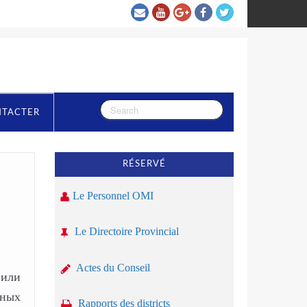
NTACTER
RÉSERVÉ
Le Personnel OMI
Le Directoire Provincial
Actes du Conseil
 или
чных
Rapports des districts