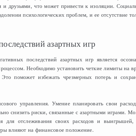
 и друзьями, что может привести к изоляции. Социал
одолении психологических проблем, и ее отсутствие то
последствий азартных игр
ативных последствий азартных игр является осозн
процессом. Необходимо установить четкие лимиты на в
. Это поможет избежать чрезмерных потерь и сохра
сового управления. Умение планировать свои расхо
ьно снизить риски, связанные с азартными играми. М
ия для отслеживания своих расходов и выигрышей,
гры влияют на финансовое положение.