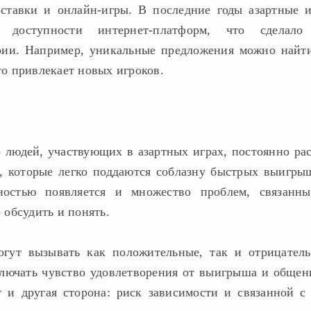
 ставки и онлайн-игры. В последние годы азартные 
я доступности интернет-платформ, что сделало
рии. Например, уникальные предложения можно найт
то привлекает новых игроков.
о людей, участвующих в азартных играх, постоянно рас
, которые легко поддаются соблазну быстрых выигры
ностью появляется и множество проблем, связанн
 обсудить и понять.
огут вызывать как положительные, так и отрицател
лючать чувство удовлетворения от выигрыша и общен
 и другая сторона: риск зависимости и связанной с