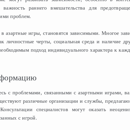
т важность раннего вмешательства для предотвращ
ними проблем.
т в азартные игры, становятся зависимыми. Многое зав
ак личностные черты, социальная среда и наличие др
необходимым подход индивидуального характера к каж
информацию
есь с проблемами, связанными с азартными играми, в
уществуют различные организации и службы, предлага
Консультации специалистов могут оказать неоцен
занных с игрой.