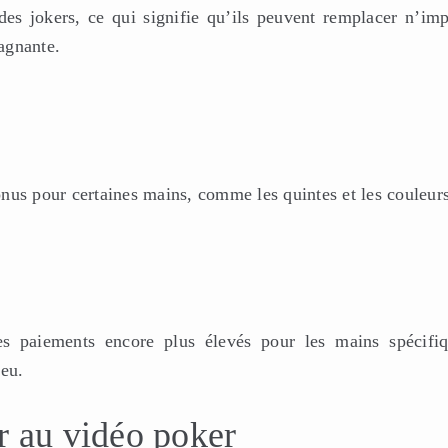
des jokers, ce qui signifie qu’ils peuvent remplacer n’imp
agnante.
nus pour certaines mains, comme les quintes et les couleurs
s paiements encore plus élevés pour les mains spécifiq
jeu.
r au vidéo poker