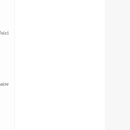
oici
aire