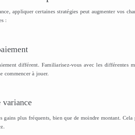
ance, appliquer certaines stratégies peut augmenter vos cha
es :
paiement
ement différent. Familiarisez-vous avec les différentes m
de commencer à jouer.
e variance
es gains plus fréquents, bien que de moindre montant. Cela 
ez.