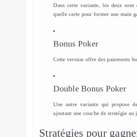
Dans cette variante, les deux sont 
quelle carte pour former une main g
Bonus Poker
Cette version offre des paiements bo
Double Bonus Poker
Une autre variante qui propose de
ajoutant une couche de stratégie au 
Stratégies pour gagne