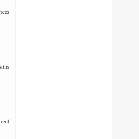
nces
ains
peut