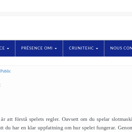
NCE
PRÉSENCE OMI
CRUNITEHC
NOUS CO
n
Public
t
 är att förstå spelets regler. Oavsett om du spelar slotmask
 att du har en klar uppfattning om hur spelet fungerar. Geno