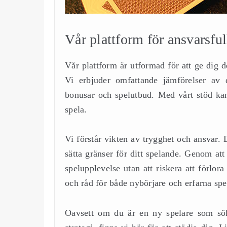
Vår plattform för ansvarsful
Vår plattform är utformad för att ge dig d
Vi erbjuder omfattande jämförelser av 
bonusar och spelutbud. Med vårt stöd kan
spela.
Vi förstår vikten av trygghet och ansvar. 
sätta gränser för ditt spelande. Genom att
spelupplevelse utan att riskera att förlo
och råd för både nybörjare och erfarna spe
Oavsett om du är en ny spelare som söke