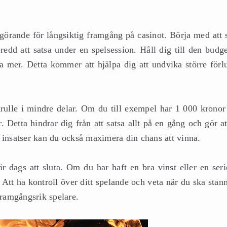
avgörande för långsiktig framgång på casinot. Börja med att 
edd att satsa under en spelsession. Håll dig till den budge
sa mer. Detta kommer att hjälpa dig att undvika större förl
krulle i mindre delar. Om du till exempel har 1 000 kronor
. Detta hindrar dig från att satsa allt på en gång och gör a
 insatser kan du också maximera din chans att vinna.
 dags att sluta. Om du har haft en bra vinst eller en seri
. Att ha kontroll över ditt spelande och veta när du ska stan
framgångsrik spelare.