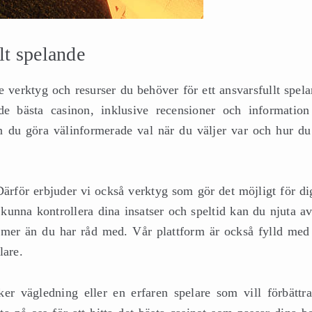
lt spelande
e verktyg och resurser du behöver för ett ansvarsfullt spel
de bästa casinon, inklusive recensioner och informatio
 du göra välinformerade val när du väljer var och hur du 
Därför erbjuder vi också verktyg som gör det möjligt för di
 kunna kontrollera dina insatser och speltid kan du njuta a
ra mer än du har råd med. Vår plattform är också fylld med 
lare.
r vägledning eller en erfaren spelare som vill förbättra