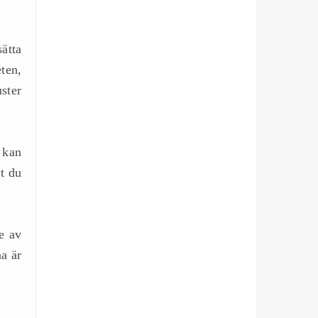
sätta
ten,
uster
 kan
tt du
e av
na är