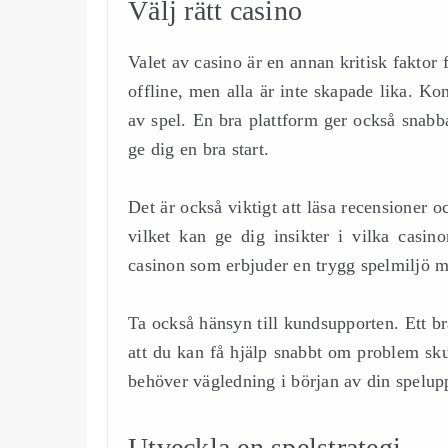
Välj rätt casino
Valet av casino är en annan kritisk faktor 
offline, men alla är inte skapade lika. Kont
av spel. En bra plattform ger också snab
ge dig en bra start.
Det är också viktigt att läsa recensioner 
vilket kan ge dig insikter i vilka casi
casinon som erbjuder en trygg spelmiljö me
Ta också hänsyn till kundsupporten. Ett br
att du kan få hjälp snabbt om problem sku
behöver vägledning i början av din spelup
Utveckla en spelstrategi