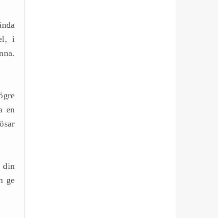
ända
l, i
anna.
ögre
a en
ösar
a din
n ge