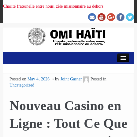
Charité fraternelle entre nous, zèle missionnaire au dehors.
ACCUEIL
Posted on
May 4, 2026
by
Joint Gasner
Posted in
ORGANISATION DE LA PROVINCE
Uncategorized
PRÉSENCE OMI
Nouveau Casino en
CRUNITEHC
Ligne : Tout Ce Que
NOUS CONTACTER