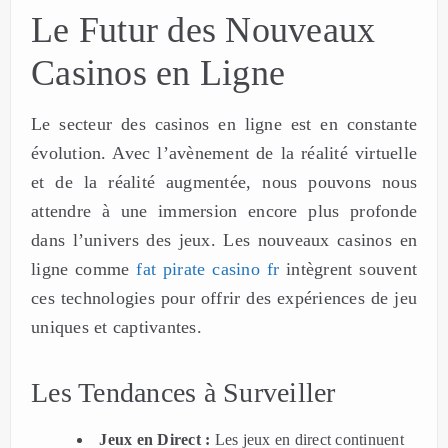
Le Futur des Nouveaux
Casinos en Ligne
Le secteur des casinos en ligne est en constante
évolution. Avec l’avènement de la réalité virtuelle
et de la réalité augmentée, nous pouvons nous
attendre à une immersion encore plus profonde
dans l’univers des jeux. Les nouveaux casinos en
ligne comme
fat pirate casino fr
intègrent souvent
ces technologies pour offrir des expériences de jeu
uniques et captivantes.
Les Tendances à Surveiller
Jeux en Direct :
Les jeux en direct continuent