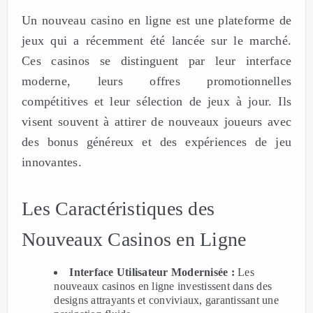
Un nouveau casino en ligne est une plateforme de
jeux qui a récemment été lancée sur le marché.
Ces casinos se distinguent par leur interface
moderne, leurs offres promotionnelles
compétitives et leur sélection de jeux à jour. Ils
visent souvent à attirer de nouveaux joueurs avec
des bonus généreux et des expériences de jeu
innovantes.
Les Caractéristiques des
Nouveaux Casinos en Ligne
Interface Utilisateur Modernisée :
Les
nouveaux casinos en ligne investissent dans des
designs attrayants et conviviaux, garantissant une