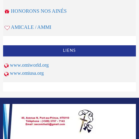
HONORONS NOS AINÉS
AMICALE / AMMI
LIENS
www.omiworld.org
www.omiusa.org