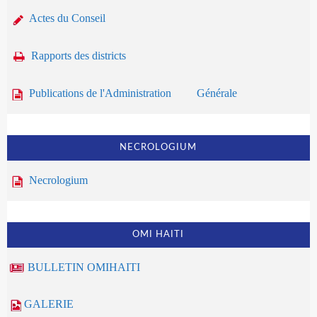
Actes du Conseil
Rapports des districts
Publications de l'Administration Générale
NECROLOGIUM
Necrologium
OMI HAITI
BULLETIN OMIHAITI
GALERIE