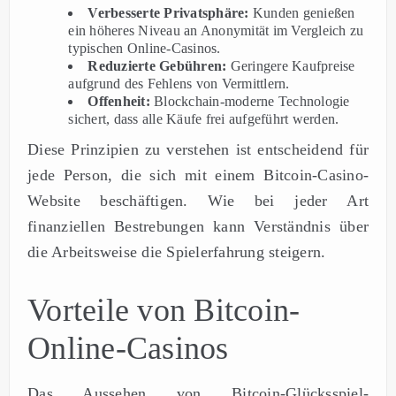
Verbesserte Privatsphäre:
Kunden genießen
ein höheres Niveau an Anonymität im Vergleich zu
typischen Online-Casinos.
Reduzierte Gebühren:
Geringere Kaufpreise
aufgrund des Fehlens von Vermittlern.
Offenheit:
Blockchain-moderne Technologie
sichert, dass alle Käufe frei aufgeführt werden.
Diese Prinzipien zu verstehen ist entscheidend für
jede Person, die sich mit einem Bitcoin-Casino-
Website beschäftigen. Wie bei jeder Art
finanziellen Bestrebungen kann Verständnis über
die Arbeitsweise die Spielerfahrung steigern.
Vorteile von Bitcoin-
Online-Casinos
Das Aussehen von Bitcoin-Glücksspiel-