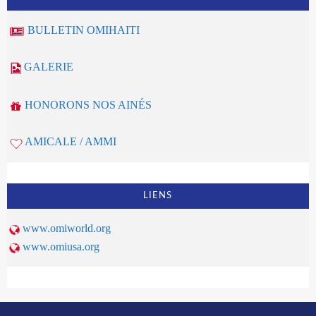
BULLETIN OMIHAITI
GALERIE
HONORONS NOS AINÉS
AMICALE / AMMI
LIENS
www.omiworld.org
www.omiusa.org