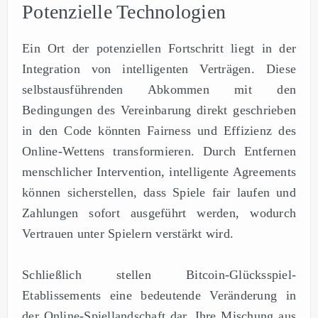
Potenzielle Technologien
Ein Ort der potenziellen Fortschritt liegt in der
Integration von intelligenten Verträgen. Diese
selbstausführenden Abkommen mit den
Bedingungen des Vereinbarung direkt geschrieben
in den Code könnten Fairness und Effizienz des
Online-Wettens transformieren. Durch Entfernen
menschlicher Intervention, intelligente Agreements
können sicherstellen, dass Spiele fair laufen und
Zahlungen sofort ausgeführt werden, wodurch
Vertrauen unter Spielern verstärkt wird.
Schließlich stellen Bitcoin-Glücksspiel-
Etablissements eine bedeutende Veränderung in
der Online-Spiellandschaft dar. Ihre Mischung aus