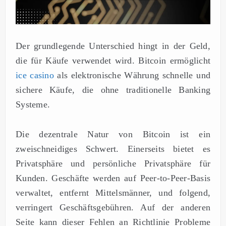
Der grundlegende Unterschied hingt in der Geld,
die für Käufe verwendet wird. Bitcoin ermöglicht
ice casino
als elektronische Währung schnelle und
sichere Käufe, die ohne traditionelle Banking
Systeme.
Die dezentrale Natur von Bitcoin ist ein
zweischneidiges Schwert. Einerseits bietet es
Privatsphäre und persönliche Privatsphäre für
Kunden. Geschäfte werden auf Peer-to-Peer-Basis
verwaltet, entfernt Mittelsmänner, und folgend,
verringert Geschäftsgebühren. Auf der anderen
Seite kann dieser Fehlen an Richtlinie Probleme