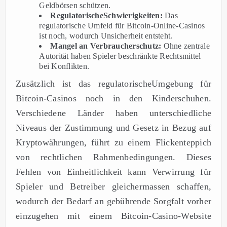
Geldbörsen schützen.
RegulatorischeSchwierigkeiten:
Das
regulatorische Umfeld für Bitcoin-Online-Casinos
ist noch, wodurch Unsicherheit entsteht.
Mangel an Verbraucherschutz:
Ohne zentrale
Autorität haben Spieler beschränkte Rechtsmittel
bei Konflikten.
Zusätzlich ist das regulatorischeUmgebung für
Bitcoin-Casinos noch in den Kinderschuhen.
Verschiedene Länder haben unterschiedliche
Niveaus der Zustimmung und Gesetz in Bezug auf
Kryptowährungen, führt zu einem Flickenteppich
von rechtlichen Rahmenbedingungen. Dieses
Fehlen von Einheitlichkeit kann Verwirrung für
Spieler und Betreiber gleichermassen schaffen,
wodurch der Bedarf an gebührende Sorgfalt vorher
einzugehen mit einem Bitcoin-Casino-Website