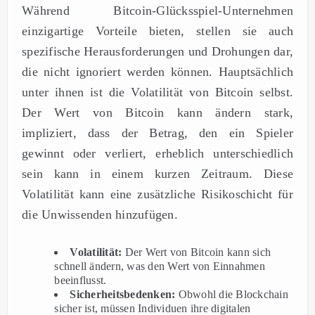
Während Bitcoin-Glücksspiel-Unternehmen
einzigartige Vorteile bieten, stellen sie auch
spezifische Herausforderungen und Drohungen dar,
die nicht ignoriert werden können. Hauptsächlich
unter ihnen ist die Volatilität von Bitcoin selbst.
Der Wert von Bitcoin kann ändern stark,
impliziert, dass der Betrag, den ein Spieler
gewinnt oder verliert, erheblich unterschiedlich
sein kann in einem kurzen Zeitraum. Diese
Volatilität kann eine zusätzliche Risikoschicht für
die Unwissenden hinzufügen.
Volatilität:
Der Wert von Bitcoin kann sich
schnell ändern, was den Wert von Einnahmen
beeinflusst.
Sicherheitsbedenken:
Obwohl die Blockchain
sicher ist, müssen Individuen ihre digitalen