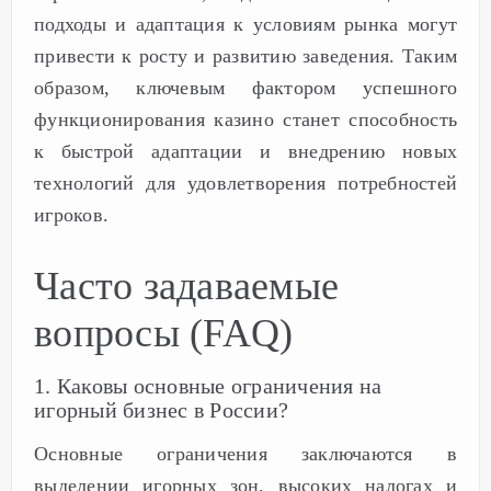
подходы и адаптация к условиям рынка могут
привести к росту и развитию заведения. Таким
образом, ключевым фактором успешного
функционирования казино станет способность
к быстрой адаптации и внедрению новых
технологий для удовлетворения потребностей
игроков.
Часто задаваемые
вопросы (FAQ)
1. Каковы основные ограничения на
игорный бизнес в России?
Основные ограничения заключаются в
выделении игорных зон, высоких налогах и