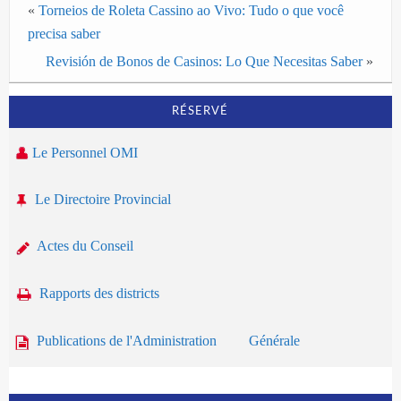
«
Torneios de Roleta Cassino ao Vivo: Tudo o que você
precisa saber
Revisión de Bonos de Casinos: Lo Que Necesitas Saber
»
RÉSERVÉ
Le Personnel OMI
Le Directoire Provincial
Actes du Conseil
Rapports des districts
Publications de l'Administration Générale