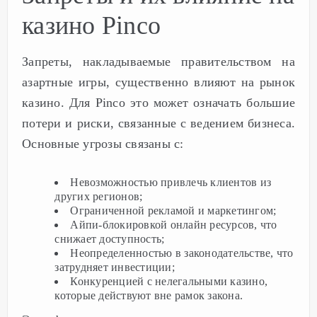
казино Pinco
Запреты, накладываемые правительством на
азартные игры, существенно влияют на рынок
казино. Для Pinco это может означать большие
потери и риски, связанные с ведением бизнеса.
Основные угрозы связаны с:
Невозможностью привлечь клиентов из
других регионов;
Ограниченной рекламой и маркетингом;
Айпи-блокировкой онлайн ресурсов, что
снижает доступность;
Неопределенностью в законодательстве, что
затрудняет инвестиции;
Конкуренцией с нелегальными казино,
которые действуют вне рамок закона.