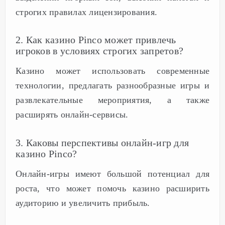
строгих правилах лицензирования.
2. Как казино Pinco может привлечь
игроков в условиях строгих запретов?
Казино может использовать современные
технологии, предлагать разнообразные игры и
развлекательные мероприятия, а также
расширять онлайн-сервисы.
3. Каковы перспективы онлайн-игр для
казино Pinco?
Онлайн-игры имеют большой потенциал для
роста, что может помочь казино расширить
аудиторию и увеличить прибыль.