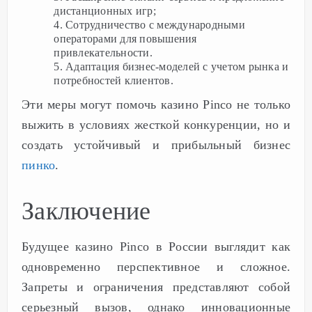
дистанционных игр;
Сотрудничество с международными
операторами для повышения
привлекательности.
Адаптация бизнес-моделей с учетом рынка и
потребностей клиентов.
Эти меры могут помочь казино Pinco не только
выжить в условиях жесткой конкуренции, но и
создать устойчивый и прибыльный бизнес
пинко
.
Заключение
Будущее казино Pinco в России выглядит как
одновременно перспективное и сложное.
Запреты и ограничения представляют собой
серьезный вызов, однако инновационные