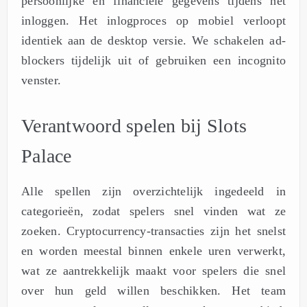
persoonlijke en financiële gegevens tijdens het
inloggen. Het inlogproces op mobiel verloopt
identiek aan de desktop versie. We schakelen ad-
blockers tijdelijk uit of gebruiken een incognito
venster.
Verantwoord spelen bij Slots
Palace
Alle spellen zijn overzichtelijk ingedeeld in
categorieën, zodat spelers snel vinden wat ze
zoeken. Cryptocurrency-transacties zijn het snelst
en worden meestal binnen enkele uren verwerkt,
wat ze aantrekkelijk maakt voor spelers die snel
over hun geld willen beschikken. Het team