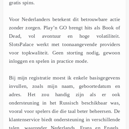
gratis spins.
Voor Nederlanders betekent dit betrouwbare actie
zonder zorgen. Play’n GO brengt hits als Book of
Dead, vol avontuur en hoge volatiliteit.
SlotsPalace werkt met toonaangevende providers
voor topkwaliteit. Geen storting nodig, gewoon
inloggen en spelen in practice mode.
Bij mijn registratie moest ik enkele basisgegevens
invullen, zoals mijn naam, geboortedatum en
adres. Het zou handig zijn als er ook
ondersteuning in het Russisch beschikbaar was,
vooral voor spelers die die taal beter beheersen. De
klantenservice biedt ondersteuning in verschillende
talen, waaronder Nederlands, Frans en Engels.