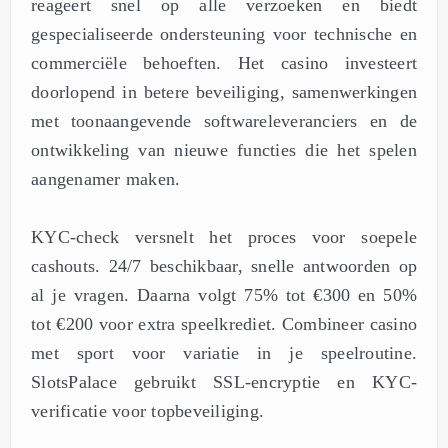
reageert snel op alle verzoeken en biedt
gespecialiseerde ondersteuning voor technische en
commerciële behoeften. Het casino investeert
doorlopend in betere beveiliging, samenwerkingen
met toonaangevende softwareleveranciers en de
ontwikkeling van nieuwe functies die het spelen
aangenamer maken.
KYC-check versnelt het proces voor soepele
cashouts. 24/7 beschikbaar, snelle antwoorden op
al je vragen. Daarna volgt 75% tot €300 en 50%
tot €200 voor extra speelkrediet. Combineer casino
met sport voor variatie in je speelroutine.
SlotsPalace gebruikt SSL-encryptie en KYC-
verificatie voor topbeveiliging.