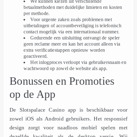
We kunnen kiezen uit verschillende
betaalmethoden met duidelijke limieten en kosten
per methode.
Voor urgente zaken zoals problemen met
uitbetalingen of accountbeveiliging is telefonisch
contact mogelijk via een internationaal nummer.
Gedurende een uitsluiting ontvangt de speler
geen reclame meer en kan het account alleen via
extra verificatiestappen opnieuw worden
geactiveerd.
Het inlogproces verloopt via gebruikersnaam en
wachtwoord op zowel de website als app.
Bonussen en Promoties
op de App
De Slotspalace Casino app is beschikbaar voor
zowel iOS als Android gebruikers. Het responsief
design zorgt voor naadloos mobiel spelen met
dezelfde kwaliteit als de desktop versie. Wij