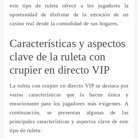
este tipo de ruleta ofrece a los jugadores la
oportunidad de disfrutar de la emoción de un
casino
real desde la comodidad de sus hogares.
Características y aspectos
clave de la ruleta con
crupier en directo VIP
La ruleta con crupier en directo VIP se destaca por
varias características que la hacen única y
emocionante para los jugadores más exigentes. A
continuación, se presentan algunas de las
principales características y aspectos clave de este
tipo de ruleta: