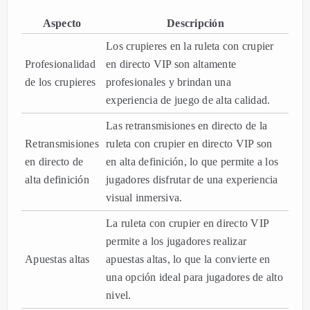
Aspecto
Descripción
Los crupieres en la ruleta con crupier
Profesionalidad
en directo VIP son altamente
de los crupieres
profesionales y brindan una
experiencia de juego de alta calidad.
Las retransmisiones en directo de la
Retransmisiones
ruleta con crupier en directo VIP son
en directo de
en alta definición, lo que permite a los
alta definición
jugadores disfrutar de una experiencia
visual inmersiva.
La ruleta con crupier en directo VIP
permite a los jugadores realizar
Apuestas altas
apuestas altas, lo que la convierte en
una opción ideal para jugadores de alto
nivel.