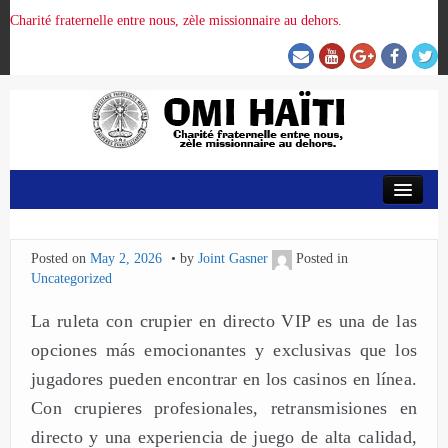
Charité fraternelle entre nous, zèle missionnaire au dehors.
ACCUEIL
Posted on
May 2, 2026
by
Joint Gasner
Posted in
ORGANISATION DE LA PROVINCE
Uncategorized
La ruleta con crupier en directo VIP es una de las
PRÉSENCE OMI
opciones más emocionantes y exclusivas que los
jugadores pueden encontrar en los casinos en línea.
CRUNITEHC
Con crupieres profesionales, retransmisiones en
directo y una experiencia de juego de alta calidad,
NOUS CONTACTER