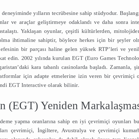
deneyiminde yılların tecrübesine sahip stüdyodur. Başlangı
unlar ve araçlar geliştirmeye odaklandı ve daha sonra inte
talaştı. Yaklaşan oyunlar, çeşitli kültürlerden, mitolojide
lma ihtimaline sahiptir, böylece herkes için bir şeyler ol
sefesinin bir parçası haline gelen yüksek RTP’leri ve yenil
ikkat edin. 2002 yılında kurulan EGT (Euro Games Technolo
aristan’daki kara tabanlı casinolarda başladı. Zamanla, şir
platformlar için adapte etmelerine izin veren bir çevrimiçi
imdi EGT Interactive olarak bilinir.
’ın (EGT) Yeniden Markalaşma
deme yapma oranlarına sahip en iyi çevrimiçi oyunları bu
rı çevrimiçi, İngiltere, Avustralya ve çevrimiçi kumar