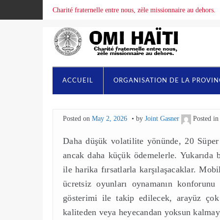
Charité fraternelle entre nous, zèle missionnaire au dehors.
ACCUEIL
ORGANISATION DE LA PROVI
Posted on
May 2, 2026
by
Joint Gasner
Posted i
Daha düşük volatilite yönünde, 20 Süper 
ancak daha küçük ödemelerle. Yukarıda be
ile harika fırsatlarla karşılaşacaklar. Mob
ücretsiz oyunları oynamanın konforunu 
gösterimi ile takip edilecek, arayüz ço
kaliteden veya heyecandan yoksun kalmay