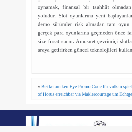
oynamak, finansal bir taahhüt olmada
yoludur. Slot oyunlarına yeni başlayanla
demo sürümler risk almadan tam oyun de
gerçek para oyunlarına geçmeden önce fark
size fırsat sunar. Amusnet çevrimiçi slotla
araya getirirken güncel teknolojileri kullan
«
Bei keramiken Eye Promo Code für vulkan spiel
of Horus erreichbar via Maklercourtage um Echtge