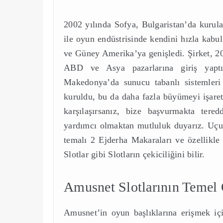
2002 yılında Sofya, Bulgaristan’da kuru
ile oyun endüstrisinde kendini hızla kabu
ve Güney Amerika’ya genişledi. Şirket, 20
ABD ve Asya pazarlarına giriş yapt
Makedonya’da sunucu tabanlı sistemleri
kuruldu, bu da daha fazla büyümeyi işaret
karşılaşırsanız, bize başvurmakta tere
yardımcı olmaktan mutluluk duyarız. Uçuş
temalı 2 Ejderha Makaraları ve özellikle
Slotlar gibi Slotların çekiciliğini bilir.
Amusnet Slotlarının Temel Ö
Amusnet’in oyun başlıklarına erişmek içi