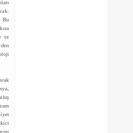
ları
cak.
. Bu
kısa
r ve
rden
loji
arak
sya,
uluş
zzam
iyet
kici
rını