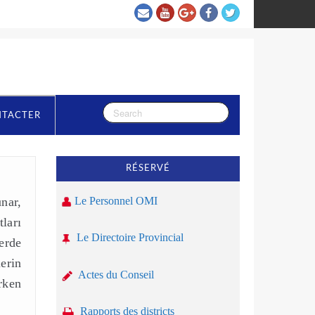
NTACTER
RÉSERVÉ
nar,
Le Personnel OMI
ları
Le Directoire Provincial
yerde
erin
Actes du Conseil
rken
Rapports des districts