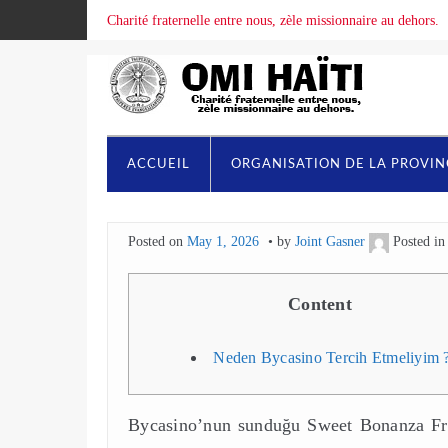
Charité fraternelle entre nous, zèle missionnaire au dehors.
ACCUEIL
ORGANISATION DE LA PROVI
Posted on
May 1, 2026
by
Joint Gasner
Posted i
Content
Neden Bycasino Tercih Etmeliyim 
Bycasino’nun sunduğu Sweet Bonanza Free