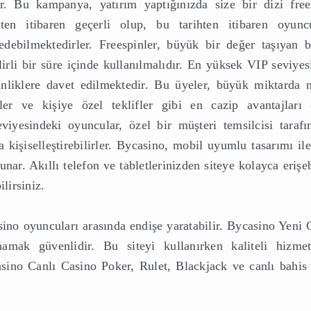
tir. Bu kampanya, yatırım yaptığınızda size bir dizi free
hten itibaren geçerli olup, bu tarihten itibaren oyuncu
 edebilmektedirler. Freespinler, büyük bir değer taşıyan b
irli bir süre içinde kullanılmalıdır. En yüksek VIP seviyes
nliklere davet edilmektedir. Bu üyeler, büyük miktarda n
ler ve kişiye özel teklifler gibi en cazip avantajları 
viyesindeki oyuncular, özel bir müşteri temsilcisi tarafı
kişiselleştirebilirler. Bycasino, mobil uyumlu tasarımı ile
r. Akıllı telefon ve tabletlerinizden siteye kolayca erişeb
lirsiniz.
sino oyuncuları arasında endişe yaratabilir. Bycasino Yeni 
amak güvenlidir. Bu siteyi kullanırken kaliteli hizme
asino Canlı Casino Poker, Rulet, Blackjack ve canlı bahis 