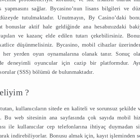
s yapmasını sağlar. Bycasino’nun lisans bilgileri ve düz
t düzeyde tutulmaktadır. Unutmayın, By Casino’daki bonu
at bonuslar aktif hale geldiğinde ana hesabınızdaki baki
pılan ve kazanç elde edilen tutarı çekebilirsiniz. Bonus
atlice düşünmelisiniz. Bycasino, mobil cihazlar üzerinde
eri her yerden oyun oynamalarına olanak tanır. Sonuç ola
 deneyimli oyuncular için cazip bir platformdur. Ayr
 sorular (SSS) bölümü de bulunmaktadır.
eliyim ?
utan, kullanıcıların sitede en kaliteli ve sorunsuz şekilde 
ir. Bu web sitesinin ana sayfasında çok sayıda mobil hi
ı ile kullanıcılar cep telefonlarına ihtiyaç duymadan si
larak indirebiliyorlar. Bonusu almak için, kayıt işleminden 