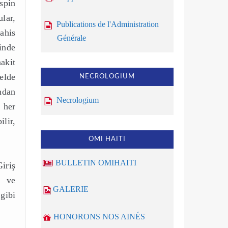
spin
lar,
Publications de l'Administration
ahis
Générale
inde
akit
elde
NECROLOGIUM
ndan
Necrologium
 her
ilir,
OMI HAITI
BULLETIN OMIHAITI
Giriş
t ve
GALERIE
gibi
HONORONS NOS AINÉS