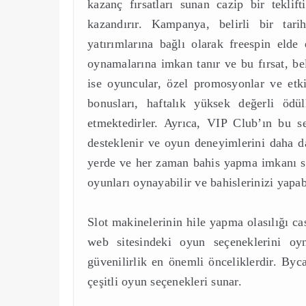
kazanç fırsatları sunan cazip bir teklif
kazandırır. Kampanya, belirli bir tari
yatırımlarına bağlı olarak freespin elde
oynamalarına imkan tanır ve bu fırsat, bel
ise oyuncular, özel promosyonlar ve etki
bonusları, haftalık yüksek değerli ödül
etmektedirler. Ayrıca, VIP Club’ın bu se
desteklenir ve oyun deneyimlerini daha da 
yerde ve her zaman bahis yapma imkanı suna
oyunları oynayabilir ve bahislerinizi yapabi
Slot makinelerinin hile yapma olasılığı ca
web sitesindeki oyun seçeneklerini oyn
güvenilirlik en önemli önceliklerdir. Byc
çeşitli oyun seçenekleri sunar.