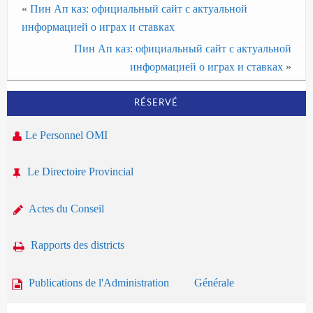
«
Пин Ап каз: официальный сайт с актуальной
информацией о играх и ставках
Пин Ап каз: официальный сайт с актуальной
информацией о играх и ставках
»
RÉSERVÉ
Le Personnel OMI
Le Directoire Provincial
Actes du Conseil
Rapports des districts
Publications de l'Administration Générale