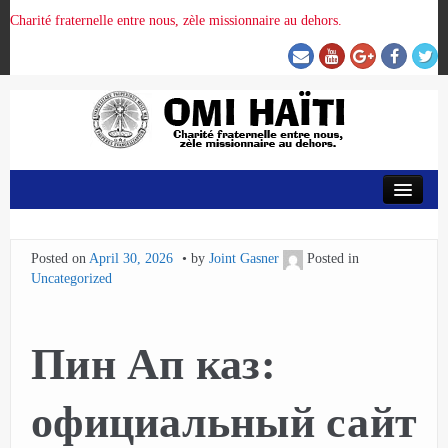
Charité fraternelle entre nous, zèle missionnaire au dehors.
ACCUEIL
Posted on
April 30, 2026
by
Joint Gasner
Posted in
ORGANISATION DE LA PROVINCE
Uncategorized
PRÉSENCE OMI
Пин Ап каз:
CRUNITEHC
официальный сайт
NOUS CONTACTER