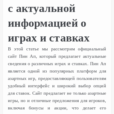
с актуальной
информацией о
играх и ставках
В этой статье мы рассмотрим официальный
сайт Пин Ап, который предлагает актуальные
сведения о различных играх и ставках. Пин Ап
является одной из популярных платформ для
азартных игр, предоставляющей пользователям
удобный интерфейс и широкий выбор опций
для ставок. Сайт предлагает не только азартные
игры, но и отличные предложения для игроков,
включая бонусы и акции, что делает его