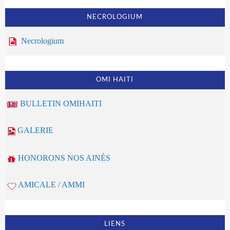
NECROLOGIUM
Necrologium
OMI HAITI
BULLETIN OMIHAITI
GALERIE
HONORONS NOS AINÉS
AMICALE / AMMI
LIENS