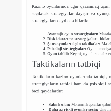
Kazino oyunlarında uğur qazanmaq üçün e
seçiləcək strategiyalar dəyişir və oyunç
strategiyaları qeyd edə bilərik:
Avantajlı oyun strategiyaları:
Məsələn
Risk idarəetmə strategiyaları:
İtkilər
Şans oyunları üçün taktikalar:
Məsələ
Psixoloji strategiyalar:
Oyun emociyala
Oyun təhlili:
Keçmiş oyunları analiz ed
Taktikaların tətbiqi
Taktikaların kazino oyunlarında tətbiqi
strategiyaların tətbiqi həm də psixoloji 
bəzi qaydalardır:
Sabırlı olun:
Məlumatlı qərarlar qəbul
Daha az riskli oyunlar seçin:
Unutmay