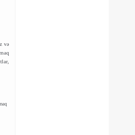
iz və
lmaq
tlar,
amaq