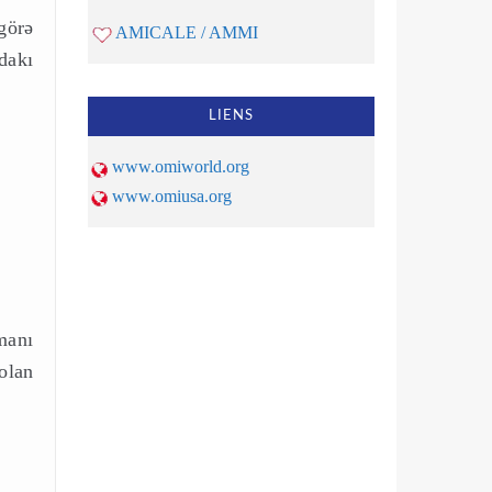
görə
AMICALE / AMMI
dakı
LIENS
www.omiworld.org
www.omiusa.org
manı
olan