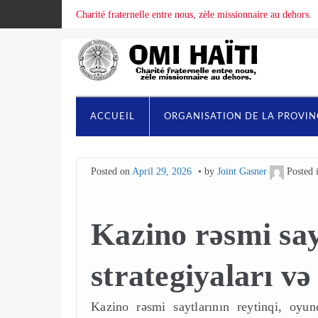
Charité fraternelle entre nous, zèle missionnaire au dehors.
ACCUEIL
ORGANISATION DE LA PROVI
Posted on
April 29, 2026
by
Joint Gasner
Posted 
Kazino rəsmi say
strategiyaları və
Kazino rəsmi saytlarının reytinqi, oyun