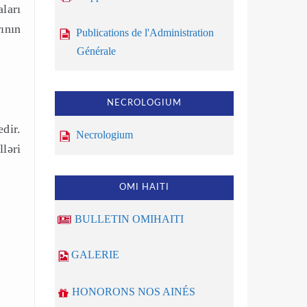
aları
ının
Publications de l'Administration
Générale
NECROLOGIUM
dir.
Necrologium
ləri
OMI HAITI
BULLETIN OMIHAITI
GALERIE
HONORONS NOS AINÉS