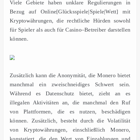
Viele Gebiete haben unklare Regulierungen in
Bezug auf Online[Glücksspiele|Spiele|Wett] mit
Kryptowährungen, die rechtliche Hürden sowohl
für Spieler als auch für Casino–Betreiber darstellen
können.
Zusätzlich kann die Anonymität, die Monero bietet
manchmal ein zweischneidiges Schwert sein.
Während es Datenschutz bietet, zieht an es
illegalen Aktivitäten an, die manchmal den Ruf
von Plattformen, die es nutzen, beschädigen
können. Zusätzlich, besteht durch die Volatilität
von Kryptowährungen, einschließlich Monero,
konstatiert, die den Wert von Einzahlungen und