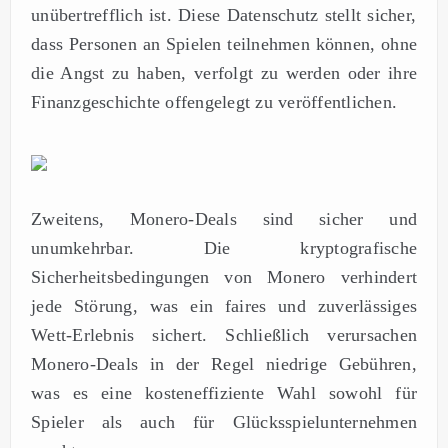
unübertrefflich ist. Diese Datenschutz stellt sicher,
dass Personen an Spielen teilnehmen können, ohne
die Angst zu haben, verfolgt zu werden oder ihre
Finanzgeschichte offengelegt zu veröffentlichen.
Zweitens, Monero-Deals sind sicher und
unumkehrbar. Die kryptografische
Sicherheitsbedingungen von Monero verhindert
jede Störung, was ein faires und zuverlässiges
Wett-Erlebnis sichert. Schließlich verursachen
Monero-Deals in der Regel niedrige Gebühren,
was es eine kosteneffiziente Wahl sowohl für
Spieler als auch für Glücksspielunternehmen