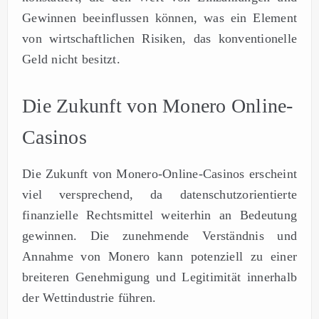
Gewinnen beeinflussen können, was ein Element
von wirtschaftlichen Risiken, das konventionelle
Geld nicht besitzt.
Die Zukunft von Monero Online-
Casinos
Die Zukunft von Monero-Online-Casinos erscheint
viel versprechend, da datenschutzorientierte
finanzielle Rechtsmittel weiterhin an Bedeutung
gewinnen. Die zunehmende Verständnis und
Annahme von Monero kann potenziell zu einer
breiteren Genehmigung und Legitimität innerhalb
der Wettindustrie führen.