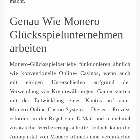
macht.
Genau Wie Monero
Glücksspielunternehmen
arbeiten
Monero-Glücksspielbetriebe funktionieren ähnlich
wie konventionelle Online- Casinos, wenn auch
mit einigen Unterschieden aufgrund der
Verwendung von Kryptowährungen. Gamer starten
mit der Entwicklung eines Kontos auf einer
Monero-Online-Casino-System. Dieser Prozess
erfordert in der Regel eine E-Mail und manchmal
zusätzliche Verifizierungsschritte. Jedoch kann die
Anonymität von Monero oftmals eine vereinfachte