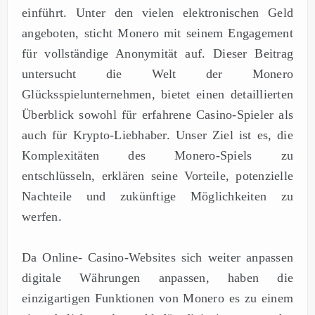
einführt. Unter den vielen elektronischen Geld
angeboten, sticht Monero mit seinem Engagement
für vollständige Anonymität auf.
Dieser Beitrag
untersucht die Welt der Monero
Glücksspielunternehmen, bietet einen detaillierten
Überblick sowohl für erfahrene Casino-Spieler als
auch für Krypto-Liebhaber. Unser Ziel ist es, die
Komplexitäten des Monero-Spiels zu
entschlüsseln, erklären seine Vorteile, potenzielle
Nachteile und zukünftige Möglichkeiten zu
werfen.
Da Online- Casino-Websites sich weiter anpassen
digitale Währungen anpassen, haben die
einzigartigen Funktionen von Monero es zu einem