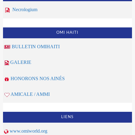
Necrologium
OMI HAITI
BULLETIN OMIHAITI
GALERIE
HONORONS NOS AINÉS
AMICALE / AMMI
LIENS
www.omiworld.org