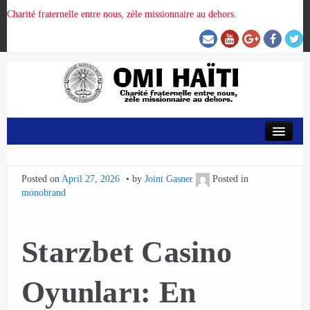
Charité fraternelle entre nous, zèle missionnaire au dehors.
ACCUEIL
Posted on
April 27, 2026
by
Joint Gasner
Posted in
ORGANISATION DE LA PROVINCE
monobrand
PRÉSENCE OMI
Starzbet Casino
CRUNITEHC
Oyunları: En
NOUS CONTACTER