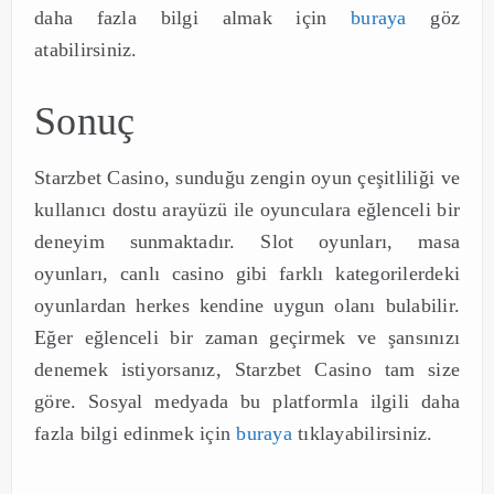
daha fazla bilgi almak için
buraya
göz
atabilirsiniz.
Sonuç
Starzbet Casino, sunduğu zengin oyun çeşitliliği ve
kullanıcı dostu arayüzü ile oyunculara eğlenceli bir
deneyim sunmaktadır. Slot oyunları, masa
oyunları, canlı casino gibi farklı kategorilerdeki
oyunlardan herkes kendine uygun olanı bulabilir.
Eğer eğlenceli bir zaman geçirmek ve şansınızı
denemek istiyorsanız, Starzbet Casino tam size
göre. Sosyal medyada bu platformla ilgili daha
fazla bilgi edinmek için
buraya
tıklayabilirsiniz.